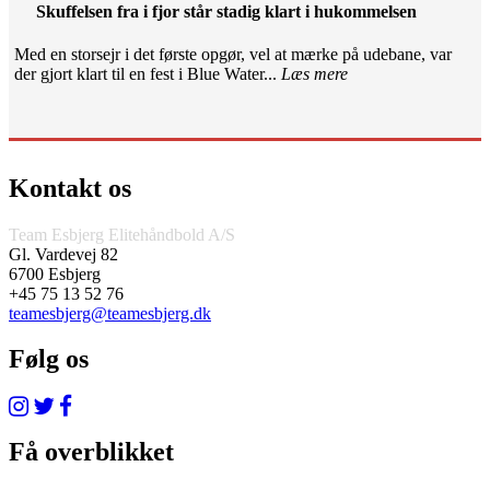
Skuffelsen fra i fjor står stadig klart i hukommelsen
Med en storsejr i det første opgør, vel at mærke på udebane, var
der gjort klart til en fest i Blue Water...
Læs mere
Kontakt os
Team Esbjerg Elitehåndbold A/S
Gl. Vardevej 82
6700 Esbjerg
+45 75 13 52 76
teamesbjerg@teamesbjerg.dk
Følg os
Få overblikket