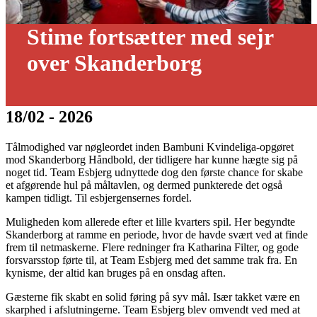
Stime fortsætter med sejr
over Skanderborg
18/02 - 2026
Tålmodighed var nøgleordet inden Bambuni Kvindeliga-opgøret
mod Skanderborg Håndbold, der tidligere har kunne hægte sig på
noget tid. Team Esbjerg udnyttede dog den første chance for skabe
et afgørende hul på måltavlen, og dermed punkterede det også
kampen tidligt. Til esbjergensernes fordel.
Muligheden kom allerede efter et lille kvarters spil. Her begyndte
Skanderborg at ramme en periode, hvor de havde svært ved at finde
frem til netmaskerne. Flere redninger fra Katharina Filter, og gode
forsvarsstop førte til, at Team Esbjerg med det samme trak fra. En
kynisme, der altid kan bruges på en onsdag aften.
Gæsterne fik skabt en solid føring på syv mål. Især takket være en
skarphed i afslutningerne. Team Esbjerg blev omvendt ved med at