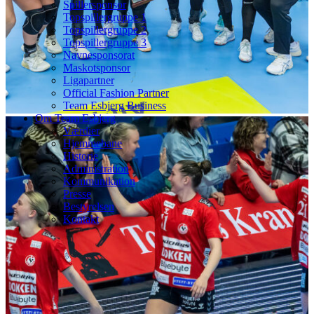
Spillersponsor
Topspillergruppe 1
Topspillergruppe 2
Topspillergruppe 3
Navnesponsorat
Maskotsponsor
Ligapartner
Official Fashion Partner
Team Esbjerg Business
Om Team Esbjerg
Værdier
Hjemmebane
Historie
Administration
Kommunikation
Presse
Bestyrelsen
Kontakt