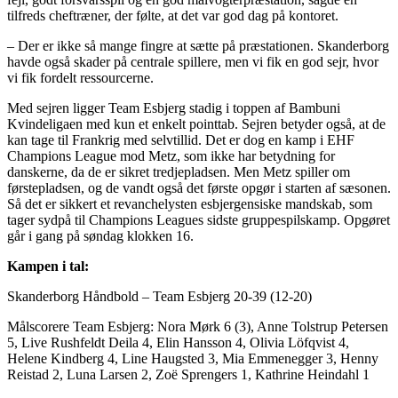
tilfreds cheftræner, der følte, at det var god dag på kontoret.
– Der er ikke så mange fingre at sætte på præstationen. Skanderborg
havde også skader på centrale spillere, men vi fik en god sejr, hvor
vi fik fordelt ressourcerne.
Med sejren ligger Team Esbjerg stadig i toppen af Bambuni
Kvindeligaen med kun et enkelt pointtab. Sejren betyder også, at de
kan tage til Frankrig med selvtillid. Det er dog en kamp i EHF
Champions League mod Metz, som ikke har betydning for
danskerne, da de er sikret tredjepladsen. Men Metz spiller om
førstepladsen, og de vandt også det første opgør i starten af sæsonen.
Så det er sikkert et revanchelysten esbjergensiske mandskab, som
tager sydpå til Champions Leagues sidste gruppespilskamp. Opgøret
går i gang på søndag klokken 16.
Kampen i tal:
Skanderborg Håndbold – Team Esbjerg 20-39 (12-20)
Målscorere Team Esbjerg: Nora Mørk 6 (3), Anne Tolstrup Petersen
5, Live Rushfeldt Deila 4, Elin Hansson 4, Olivia Löfqvist 4,
Helene Kindberg 4, Line Haugsted 3, Mia Emmenegger 3, Henny
Reistad 2, Luna Larsen 2, Zoë Sprengers 1, Kathrine Heindahl 1