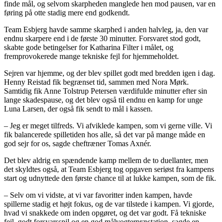
finde mål, og selvom skarpheden manglede hen mod pausen, var en
føring på otte stadig mere end godkendt.
Team Esbjerg havde samme skarphed i anden halvleg, ja, den var
endnu skarpere end i de første 30 minutter. Forsvaret stod godt,
skabte gode betingelser for Katharina Filter i målet, og
fremprovokerede mange tekniske fejl for hjemmeholdet.
Sejren var hjemme, og der blev spillet godt med bredden igen i dag.
Henny Reistad fik begrænset tid, sammen med Nora Mørk.
Samtidig fik Anne Tolstrup Petersen værdifulde minutter efter sin
lange skadespause, og det blev også til endnu en kamp for unge
Luna Larsen, der også fik sendt to mål i kassen.
– Jeg er meget tilfreds. Vi afviklede kampen, som vi gerne ville. Vi
fik balancerede spilletiden hos alle, så det var på mange måde en
god sejr for os, sagde cheftræner Tomas Axnér.
Det blev aldrig en spændende kamp mellem de to duellanter, men
det skyldtes også, at Team Esbjerg tog opgaven seriøst fra kampens
start og udnyttede den første chance til at lukke kampen, som de fik.
– Selv om vi vidste, at vi var favoritter inden kampen, havde
spillerne stadig et højt fokus, og de var tilstede i kampen. Vi gjorde,
hvad vi snakkede om inden opgøret, og det var godt. Få tekniske
fejl, godt forsvarsspil og en god målvogterpræstation, sagde en