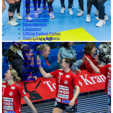
Spillersponsor
Topspillergruppe 1
Topspillergruppe 2
Topspillergruppe 3
Navnesponsorat
Maskotsponsor
Ligapartner
Official Fashion Partner
Team Esbjerg Business
Om Team Esbjerg
Værdier
Hjemmebane
Historie
Administration
Kommunikation
Presse
Bestyrelsen
Kontakt