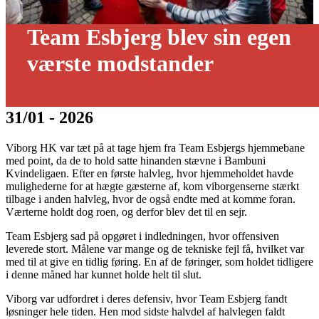
Team Esbjerg blev sin egen
værste modstander
31/01 - 2026
Viborg HK var tæt på at tage hjem fra Team Esbjergs hjemmebane
med point, da de to hold satte hinanden stævne i Bambuni
Kvindeligaen. Efter en første halvleg, hvor hjemmeholdet havde
mulighederne for at hægte gæsterne af, kom viborgenserne stærkt
tilbage i anden halvleg, hvor de også endte med at komme foran.
Værterne holdt dog roen, og derfor blev det til en sejr.
Team Esbjerg sad på opgøret i indledningen, hvor offensiven
leverede stort. Målene var mange og de tekniske fejl få, hvilket var
med til at give en tidlig føring. En af de føringer, som holdet tidligere
i denne måned har kunnet holde helt til slut.
Viborg var udfordret i deres defensiv, hvor Team Esbjerg fandt
løsninger hele tiden. Hen mod sidste halvdel af halvlegen faldt