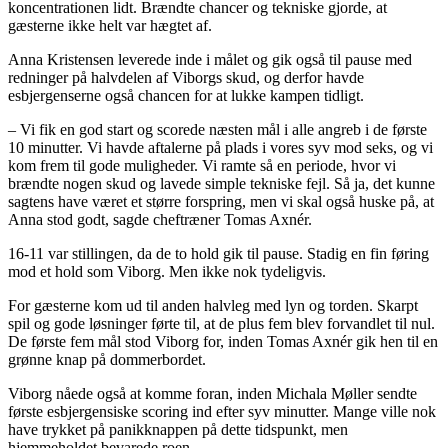
koncentrationen lidt. Brændte chancer og tekniske gjorde, at
gæsterne ikke helt var hægtet af.
Anna Kristensen leverede inde i målet og gik også til pause med
redninger på halvdelen af Viborgs skud, og derfor havde
esbjergenserne også chancen for at lukke kampen tidligt.
– Vi fik en god start og scorede næsten mål i alle angreb i de første
10 minutter. Vi havde aftalerne på plads i vores syv mod seks, og vi
kom frem til gode muligheder. Vi ramte så en periode, hvor vi
brændte nogen skud og lavede simple tekniske fejl. Så ja, det kunne
sagtens have været et større forspring, men vi skal også huske på, at
Anna stod godt, sagde cheftræner Tomas Axnér.
16-11 var stillingen, da de to hold gik til pause. Stadig en fin føring
mod et hold som Viborg. Men ikke nok tydeligvis.
For gæsterne kom ud til anden halvleg med lyn og torden. Skarpt
spil og gode løsninger førte til, at de plus fem blev forvandlet til nul.
De første fem mål stod Viborg for, inden Tomas Axnér gik hen til en
grønne knap på dommerbordet.
Viborg nåede også at komme foran, inden Michala Møller sendte
første esbjergensiske scoring ind efter syv minutter. Mange ville nok
have trykket på panikknappen på dette tidspunkt, men
hjemmeholdet bevarede roen.