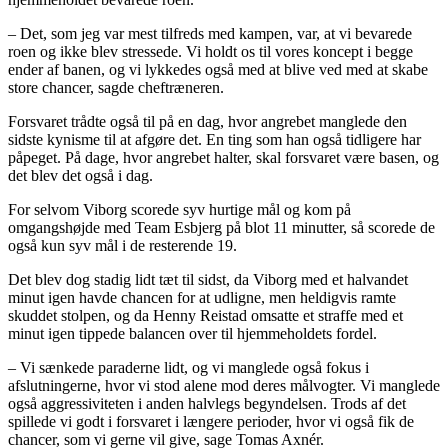
– Det, som jeg var mest tilfreds med kampen, var, at vi bevarede
roen og ikke blev stressede. Vi holdt os til vores koncept i begge
ender af banen, og vi lykkedes også med at blive ved med at skabe
store chancer, sagde cheftræneren.
Forsvaret trådte også til på en dag, hvor angrebet manglede den
sidste kynisme til at afgøre det. En ting som han også tidligere har
påpeget. På dage, hvor angrebet halter, skal forsvaret være basen, og
det blev det også i dag.
For selvom Viborg scorede syv hurtige mål og kom på
omgangshøjde med Team Esbjerg på blot 11 minutter, så scorede de
også kun syv mål i de resterende 19.
Det blev dog stadig lidt tæt til sidst, da Viborg med et halvandet
minut igen havde chancen for at udligne, men heldigvis ramte
skuddet stolpen, og da Henny Reistad omsatte et straffe med et
minut igen tippede balancen over til hjemmeholdets fordel.
– Vi sænkede paraderne lidt, og vi manglede også fokus i
afslutningerne, hvor vi stod alene mod deres målvogter. Vi manglede
også aggressiviteten i anden halvlegs begyndelsen. Trods af det
spillede vi godt i forsvaret i længere perioder, hvor vi også fik de
chancer, som vi gerne vil give, sage Tomas Axnér.