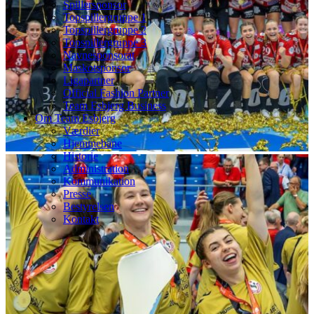
Spillersponsor
Topspillergruppe 1
Topspillergruppe 2
Topspillergruppe 3
Navnesponsorat
Maskotsponsor
Ligapartner
Official Fashion Partner
Team Esbjerg Business
Om Team Esbjerg
Værdier
Hjemmebane
Historie
Administration
Kommunikation
Presse
Bestyrelsen
Kontakt