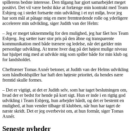
spillerens bedste interesse. Den tilgang har gjort samarbejdet meget
positivt. Det vil være bedst ikke at forlænge min kontrakt med Team
Esbjerg og i stedet fortsætte min udvikling i et nyt miljø, hvor jeg
har som mål at påtage mig en mere fremtrædende rolle og yderligere
accelerere min udvikling, siger Judith van der Helm:
– Jeg er meget taknemmelig for den mulighed, jeg har fået hos Team
Esbjerg. Jeg sætter især stor pris på den åbne og transparente
kommunikation med både trænere og ledelse, når det gælder min
personlige udvikling. At træne hver dag på det højest mulige niveau
har hjulpet mig med at udvikle mig som spiller både for min klub og
for landsholdet.
Cheftræner Tomas Axnér betoner, at Judith van der Helms udvikling
som håndboldspiller har haft den højeste prioritet, da hendes nære
fremtid skulle formes.
– Det er vigtigt, at det er Judith selv, som har taget beslutningen om,
hvad der er bedst for hende på kort sigt. Hun er inde i en rigtig god
udvikling i Team Esbjerg, hun arbejder hårdt, og det er bestemt en
mulighed, at hun vender tilbage til klubben, når hun har taget de
næste skridt. Det er jeg overbevist om, at hun formår, siger Tomas
Axnér.
Seneste nyheder