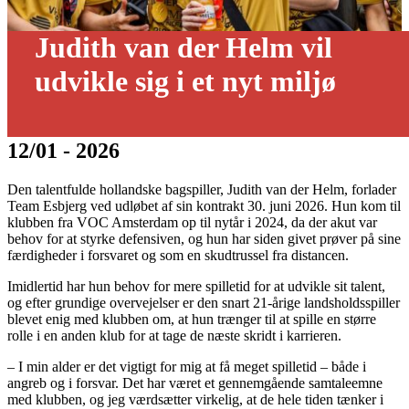
Judith van der Helm vil
udvikle sig i et nyt miljø
12/01 - 2026
Den talentfulde hollandske bagspiller, Judith van der Helm, forlader
Team Esbjerg ved udløbet af sin kontrakt 30. juni 2026. Hun kom til
klubben fra VOC Amsterdam op til nytår i 2024, da der akut var
behov for at styrke defensiven, og hun har siden givet prøver på sine
færdigheder i forsvaret og som en skudtrussel fra distancen.
Imidlertid har hun behov for mere spilletid for at udvikle sit talent,
og efter grundige overvejelser er den snart 21-årige landsholdsspiller
blevet enig med klubben om, at hun trænger til at spille en større
rolle i en anden klub for at tage de næste skridt i karrieren.
– I min alder er det vigtigt for mig at få meget spilletid – både i
angreb og i forsvar. Det har været et gennemgående samtaleemne
med klubben, og jeg værdsætter virkelig, at de hele tiden tænker i