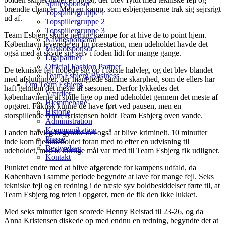
Spillersponsor
brændte chancer. Men en kamp, som esbjergenserne trak sig sejrsrigt
Topspillergruppe 1
ud af.
Topspillergruppe 2
Topspillergruppe 3
Team Esbjerg skulle nemlig kæmpe for at hive de to point hjem.
Navnesponsorat
København leverede en fin præstation, men udeholdet havde det
Maskotsponsor
også med at skyde sig selv i foden lidt for mange gange.
Ligapartner
Official Fashion Partner
De tekniske fejl hobede sig op i første halvleg, og det blev blandet
Team Esbjerg Business
med afslutninger, der manglede samme skarphed, som de ellers har
Om Team Esbjerg
haft gennem det meste af sæsonen. Derfor lykkedes det
Værdier
københavnerne at spille lige op med udeholdet gennem det meste af
Hjemmebane
opgøret. Faktisk kunne de have ført ved pausen, men en
Historie
storspillende Anna Kristensen holdt Team Esbjerg oven vande.
Administration
Kommunikation
I anden halvleg begyndte det også at blive kriminelt. 10 minutter
Presse
inde kom hjemmeholdet foran med to efter en udvisning til
Bestyrelsen
udeholdet, men to hurtige mål var med til Team Esbjerg fik udlignet.
Kontakt
Punktet endte med at blive afgørende for kampens udfald, da
København i samme periode begyndte at lave for mange fejl. Seks
tekniske fejl og en redning i de næste syv boldbesiddelser førte til, at
Team Esbjerg tog teten i opgøret, men de fik den ikke lukket.
Med seks minutter igen scorede Henny Reistad til 23-26, og da
Anna Kristensen diskede op med endnu en redning, begyndte det at