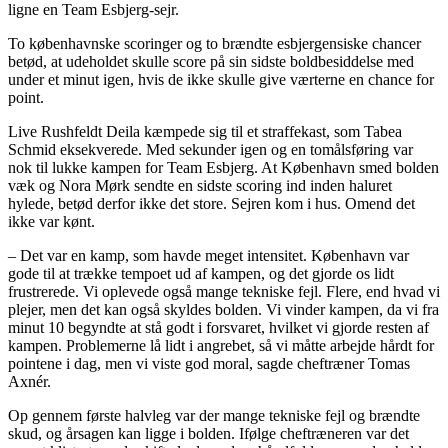
ligne en Team Esbjerg-sejr.
To københavnske scoringer og to brændte esbjergensiske chancer
betød, at udeholdet skulle score på sin sidste boldbesiddelse med
under et minut igen, hvis de ikke skulle give værterne en chance for
point.
Live Rushfeldt Deila kæmpede sig til et straffekast, som Tabea
Schmid eksekverede. Med sekunder igen og en tomålsføring var
nok til lukke kampen for Team Esbjerg. At København smed bolden
væk og Nora Mørk sendte en sidste scoring ind inden haluret
hylede, betød derfor ikke det store. Sejren kom i hus. Omend det
ikke var kønt.
– Det var en kamp, som havde meget intensitet. København var
gode til at trække tempoet ud af kampen, og det gjorde os lidt
frustrerede. Vi oplevede også mange tekniske fejl. Flere, end hvad vi
plejer, men det kan også skyldes bolden. Vi vinder kampen, da vi fra
minut 10 begyndte at stå godt i forsvaret, hvilket vi gjorde resten af
kampen. Problemerne lå lidt i angrebet, så vi måtte arbejde hårdt for
pointene i dag, men vi viste god moral, sagde cheftræner Tomas
Axnér.
Op gennem første halvleg var der mange tekniske fejl og brændte
skud, og årsagen kan ligge i bolden. Ifølge cheftræneren var det