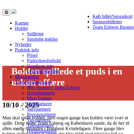
Toggle
Køb billet/Sæsonkort
navigation
Sponsorbilletter
Kampe
Team Esbjerg Busine
Holdet
Spillerne
Sportslig ledelse
Nyheder
Praktisk info
Priser
Parkeringsforhold
Handicap info
Bolden spillede et puds i en
Ordensreglement
Merchandise
uskøn affære
Samarbejdspartnere
Bliv sponsor i Team Esbjerg
Hovedpartnere
Maxi Partner
10/10 - 2025
Guldpartnere
Sølvpartnere
Bronzepartnere
Man skal spille bolden, men nogen gange kan bolden være svær at
Vip-partnere
spille. Dette måtte Team Esbjerg og København sande, da de her til
Talentpartnere
aften mødte hinanden i Bambuni Kvindeligaen. Flere gange blev
Hjertesponsorer
bolden skiftet under et opgør, der blev fyldt med tekniske fejl og