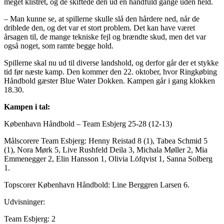
meget klistret, og de skiftede den ud en håndfuld gange uden held.
– Man kunne se, at spillerne skulle slå den hårdere ned, når de
driblede den, og det var et stort problem. Det kan have været
årsagen til, de mange tekniske fejl og brændte skud, men det var
også noget, som ramte begge hold.
Spillerne skal nu ud til diverse landshold, og derfor går der et stykke
tid før næste kamp. Den kommer den 22. oktober, hvor Ringkøbing
Håndbold gæster Blue Water Dokken. Kampen går i gang klokken
18.30.
Kampen i tal:
København Håndbold – Team Esbjerg 25-28 (12-13)
Målscorere Team Esbjerg: Henny Reistad 8 (1), Tabea Schmid 5
(1), Nora Mørk 5, Live Rushfeld Deila 3, Michala Møller 2, Mia
Emmenegger 2, Elin Hansson 1, Olivia Löfqvist 1, Sanna Solberg
1.
Topscorer København Håndbold: Line Berggren Larsen 6.
Udvisninger:
Team Esbjerg: 2