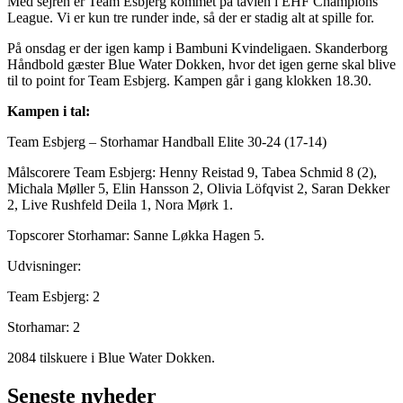
Med sejren er Team Esbjerg kommet på tavlen i EHF Champions
League. Vi er kun tre runder inde, så der er stadig alt at spille for.
På onsdag er der igen kamp i Bambuni Kvindeligaen. Skanderborg
Håndbold gæster Blue Water Dokken, hvor det igen gerne skal blive
til to point for Team Esbjerg. Kampen går i gang klokken 18.30.
Kampen i tal:
Team Esbjerg – Storhamar Handball Elite 30-24 (17-14)
Målscorere Team Esbjerg: Henny Reistad 9, Tabea Schmid 8 (2),
Michala Møller 5, Elin Hansson 2, Olivia Löfqvist 2, Saran Dekker
2, Live Rushfeld Deila 1, Nora Mørk 1.
Topscorer Storhamar: Sanne Løkka Hagen 5.
Udvisninger:
Team Esbjerg: 2
Storhamar: 2
2084 tilskuere i Blue Water Dokken.
Seneste nyheder