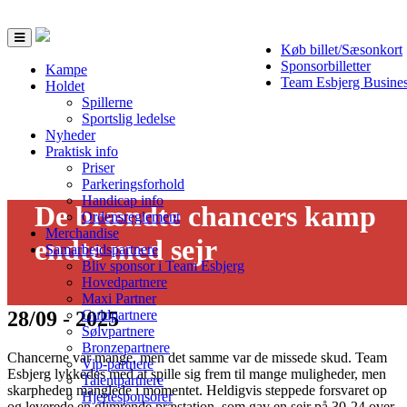
Toggle
Køb billet/Sæsonkort
navigation
Sponsorbilletter
Kampe
Team Esbjerg Busine
Holdet
Spillerne
Sportslig ledelse
Nyheder
Praktisk info
Priser
Parkeringsforhold
Handicap info
De brændte chancers kamp
Ordensreglement
Merchandise
endte med sejr
Samarbejdspartnere
Bliv sponsor i Team Esbjerg
Hovedpartnere
Maxi Partner
28/09 - 2025
Guldpartnere
Sølvpartnere
Bronzepartnere
Chancerne var mange, men det samme var de missede skud. Team
Vip-partnere
Esbjerg lykkedes med at spille sig frem til mange muligheder, men
Talentpartnere
skarpheden manglede i momentet. Heldigvis steppede forsvaret op
Hjertesponsorer
og leverede en glimrende præstation, som gav en sejr på 30-24 over