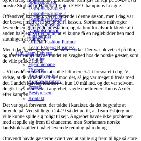
Spillersponsor
norske Storhamar Handball Elite i EHF Champions League.
Topspillergruppe 1
Topspillergruppe 2
Offensiven har ellers været bærende i denne sæson, men i dag var
Topspillergruppe 3
der besvær med at få sendt den i kassen. Storhamars målvogter
Navnesponsorat
leverede en glimrende præstation, og da hun for alvor lukkede af i
Maskotsponsor
anden halvleg, så det ud til, at vi kunne få en neglebidder hen mod
Ligapartner
slutningen af kampen.
Official Fashion Partner
Team Esbjerg Business
Men i dag viste forsvaret sin store styrke. Der var blevet set på film,
Om Team Esbjerg
og trænerteamet havde fundet en svaghed hos de norske gæster, som
Værdier
de ville prikke lidt til.
Hjemmebane
Historie
– Vi havde en plan om at spille lidt mere 5-1 i forsvaret i dag. Vi
Administration
vidste, at de virkede sårbare mod det, så jeg var meget tilfreds med
Kommunikation
det. I anden halvleg lukkede vi kun 10 mål ind, og det var selvom,
Presse
de gik i syv mod seks i angrebet, sagde cheftræner Tomas Axnér
Bestyrelsen
efter kampen.
Kontakt
Det var også forsvaret, der trådte i karakter, da det begyndte at
brænde på. Ved stillingen 24-19 så det ud til, at Team Esbjerg nu
ville kunne spille sig roligt til sejr. Angrebet havde ikke problemer
med at spille sig frem til chancerne, men Storhamars norske
landsholdsspiller i målet leverede redning på redning.
Omvendt havde gæsterne svært ved at spille sig frem til lige så store