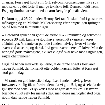
chancer. Forsvaret holdt sig i 5-1, selvom nordmændene gik i syv
mod seks, og det førte til mange tekniske fejl. Dermed holdt Team
Esbjerg Storhamar væk med en armslængde på måltavlen.
De kom op på 25-22, inden Henny Reistad fik skudt hul i gæsternes
målvogter, og en Michala Møller-scoring efter bragte igen føringen
op på fem med få minutter igen.
– Defensivt spillede vi godt i de første 45-50 minutter, og selvom vi
scorede 30 mål, kunne vi godt have været lidt skarpere i vores
afslutninger. Vi ramte en periode i anden halvleg, hvor vi havde
svært ved at score, og der skal vi gerne være mere effektive. Men de
har også gode målvogtere, hvilket vi også skal have med i ligningen,
sagde cheftræneren.
Også på banen mærkede spillerne, at de ramte noget i forsvaret.
Tabea Schmid, der fik sendt otte bolde i kassen, følte, at forsvaret
stod godt i dag.
– Vi ramte en god intensitet i dag. Især i anden halvleg, hvor
forsvaret virkelig fik udfordret dem, da vi gik i 5-1, også selv da de
gik syv mod seks. Vi lykkedes med at gøre dem usikre. Desværre
brændte vi lidt selv for meget i dag, men deres målvogter stod også
godt i dag, sagde Tabea Schmid.