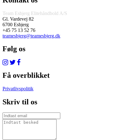
Team Esbjerg Elitehåndbold A/S
Gl. Vardevej 82
6700 Esbjerg
+45 75 13 52 76
teamesbjerg@teamesbjerg.dk
Følg os
Få overblikket
Privatlivspolitik
Skriv til os