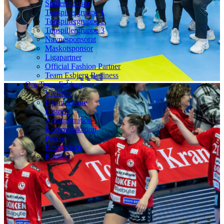
Spillersponsor
Topspillergruppe 1
Topspillergruppe 2
Topspillergruppe 3
Navnesponsorat
Maskotsponsor
Ligapartner
Official Fashion Partner
Team Esbjerg Business
Om Team Esbjerg
Værdier
Hjemmebane
Historie
Administration
Kommunikation
Presse
Bestyrelsen
Kontakt