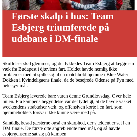
Første skalp i hus: Team
Esbjerg triumferede på
udebane i DM-finale
05/06 - 2025
Skuffelser skal glemmes, og det lykkedes Team Esbjerg at lægge sin
væk fra Budapest i djævlens fart. Holdet havde nemlig ikke
problemer med at spille sig til en matchbold hjemme i Blue Water
Dokken i Kvindeligaens finale, da de besejrede Odense på Fyn med
hele syv mål.
Team Esbjerg leverede bare varen denne Grundlovsdag. Over hele
linjen. Fra kampens begyndelse var det tydeligt, at de havde vasket
weekendens strabadser væk, og offensiven kørte i en fart, som
hjemmeholdets forsvar ikke kunne være med på.
Samtidig besad gæsterne også en skarphed, der sjældent er set i en
DM-finale. De første otte angreb endte med mål, og så havde
esbjergenserne sat sig på kampen.