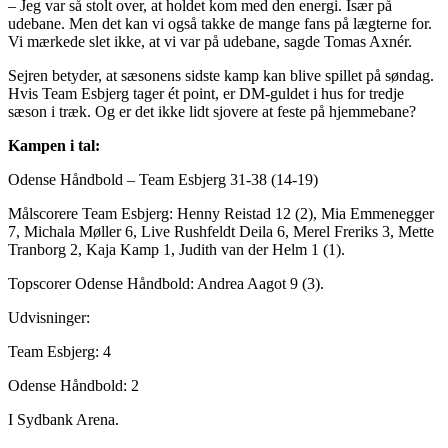
– Jeg var så stolt over, at holdet kom med den energi. Især på
udebane. Men det kan vi også takke de mange fans på lægterne for.
Vi mærkede slet ikke, at vi var på udebane, sagde Tomas Axnér.
Sejren betyder, at sæsonens sidste kamp kan blive spillet på søndag.
Hvis Team Esbjerg tager ét point, er DM-guldet i hus for tredje
sæson i træk. Og er det ikke lidt sjovere at feste på hjemmebane?
Kampen i tal:
Odense Håndbold – Team Esbjerg 31-38 (14-19)
Målscorere Team Esbjerg: Henny Reistad 12 (2), Mia Emmenegger
7, Michala Møller 6, Live Rushfeldt Deila 6, Merel Freriks 3, Mette
Tranborg 2, Kaja Kamp 1, Judith van der Helm 1 (1).
Topscorer Odense Håndbold: Andrea Aagot 9 (3).
Udvisninger:
Team Esbjerg: 4
Odense Håndbold: 2
I Sydbank Arena.