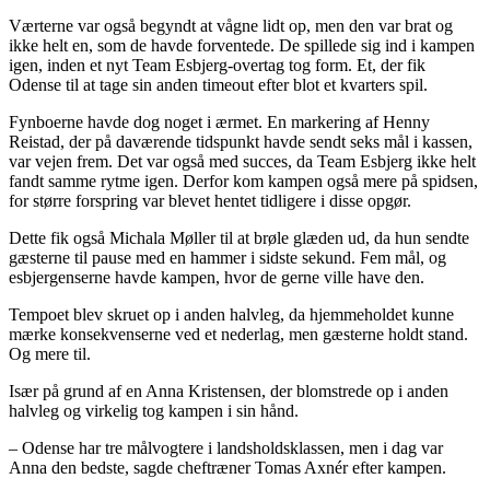
Værterne var også begyndt at vågne lidt op, men den var brat og
ikke helt en, som de havde forventede. De spillede sig ind i kampen
igen, inden et nyt Team Esbjerg-overtag tog form. Et, der fik
Odense til at tage sin anden timeout efter blot et kvarters spil.
Fynboerne havde dog noget i ærmet. En markering af Henny
Reistad, der på daværende tidspunkt havde sendt seks mål i kassen,
var vejen frem. Det var også med succes, da Team Esbjerg ikke helt
fandt samme rytme igen. Derfor kom kampen også mere på spidsen,
for større forspring var blevet hentet tidligere i disse opgør.
Dette fik også Michala Møller til at brøle glæden ud, da hun sendte
gæsterne til pause med en hammer i sidste sekund. Fem mål, og
esbjergenserne havde kampen, hvor de gerne ville have den.
Tempoet blev skruet op i anden halvleg, da hjemmeholdet kunne
mærke konsekvenserne ved et nederlag, men gæsterne holdt stand.
Og mere til.
Især på grund af en Anna Kristensen, der blomstrede op i anden
halvleg og virkelig tog kampen i sin hånd.
– Odense har tre målvogtere i landsholdsklassen, men i dag var
Anna den bedste, sagde cheftræner Tomas Axnér efter kampen.