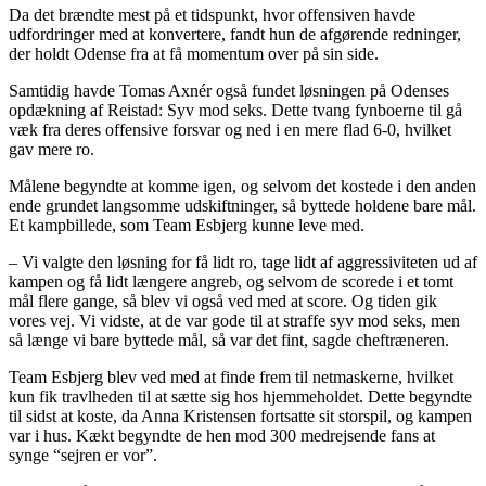
Da det brændte mest på et tidspunkt, hvor offensiven havde
udfordringer med at konvertere, fandt hun de afgørende redninger,
der holdt Odense fra at få momentum over på sin side.
Samtidig havde Tomas Axnér også fundet løsningen på Odenses
opdækning af Reistad: Syv mod seks. Dette tvang fynboerne til gå
væk fra deres offensive forsvar og ned i en mere flad 6-0, hvilket
gav mere ro.
Målene begyndte at komme igen, og selvom det kostede i den anden
ende grundet langsomme udskiftninger, så byttede holdene bare mål.
Et kampbillede, som Team Esbjerg kunne leve med.
– Vi valgte den løsning for få lidt ro, tage lidt af aggressiviteten ud af
kampen og få lidt længere angreb, og selvom de scorede i et tomt
mål flere gange, så blev vi også ved med at score. Og tiden gik
vores vej. Vi vidste, at de var gode til at straffe syv mod seks, men
så længe vi bare byttede mål, så var det fint, sagde cheftræneren.
Team Esbjerg blev ved med at finde frem til netmaskerne, hvilket
kun fik travlheden til at sætte sig hos hjemmeholdet. Dette begyndte
til sidst at koste, da Anna Kristensen fortsatte sit storspil, og kampen
var i hus. Kækt begyndte de hen mod 300 medrejsende fans at
synge “sejren er vor”.