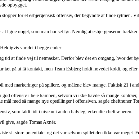
avde opbygget.
en stopper for et esbjergensisk offensiv, der begyndte at finde rytmen. V
 at ligne noget, som man har set før. Nemlig at esbjergenserne trækker 
Heldigvis var det i begge ender.
g tid at finde vej til netmasker. Derfor blev det en omgang, hvor det bøl
ar tæt på at få kontakt, men Team Esbjerg holdt hovedet koldt, og efte
il med markeringer på spillere, og målene blev mange. Faktisk 21 i and
 god offensiv i hele kampen, selvom vi ikke havde så mange kontraer,
nge mål med så mange nye opstillinger i offensiven, sagde cheftræner T
nsiv, som faldt lidt i niveau i anden halvleg, erkendte cheftræneren.
 vil give, sagde Tomas Axnér.
te sit store potentiale, og det var selvom spilletiden ikke var meget. 