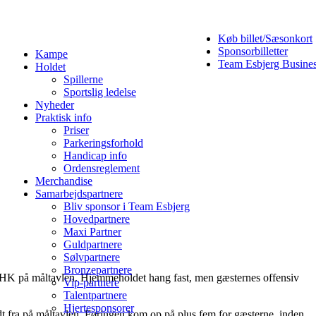
Køb billet/Sæsonkort
Sponsorbilletter
Kampe
Team Esbjerg Busine
Holdet
Spillerne
Sportslig ledelse
Nyheder
Praktisk info
Priser
Parkeringsforhold
Handicap info
Ordensreglement
Merchandise
Samarbejdspartnere
Bliv sponsor i Team Esbjerg
Hovedpartnere
Maxi Partner
Guldpartnere
Sølvpartnere
Bronzepartnere
rg HK på måltavlen. Hjemmeholdet hang fast, men gæsternes offensiv
Vip-partnere
Talentpartnere
Hjertesponsorer
idt fra på måltavlen. Føringen kom op på plus fem for gæsterne, inden