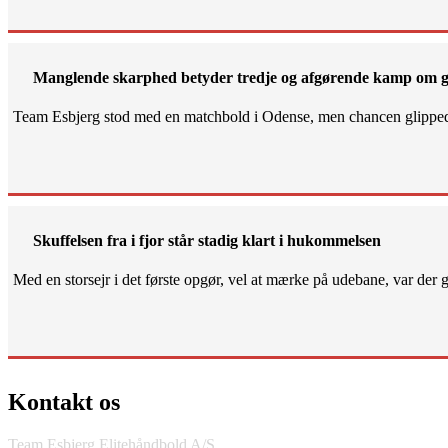
Manglende skarphed betyder tredje og afgørende kamp om g
Team Esbjerg stod med en matchbold i Odense, men chancen glippe
Skuffelsen fra i fjor står stadig klart i hukommelsen
Med en storsejr i det første opgør, vel at mærke på udebane, var der gjo
Kontakt os
Team Esbjerg Elitehåndbold A/S