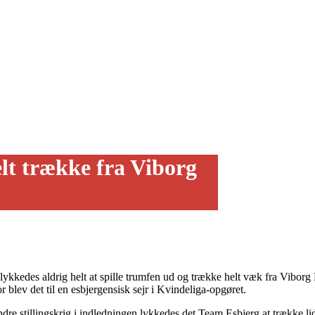
lt trække fra Viborg
lykkedes aldrig helt at spille trumfen ud og trække helt væk fra Vibo
 blev det til en esbjergensisk sejr i Kvindeliga-opgøret.
ndre stillingskrig i indledningen lykkedes det Team Esbjerg at trække l