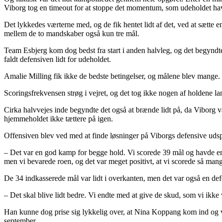
Viborg tog en timeout for at stoppe det momentum, som udeholdet h
Det lykkedes værterne med, og de fik hentet lidt af det, ved at sætte 
mellem de to mandskaber også kun tre mål.
Team Esbjerg kom dog bedst fra start i anden halvleg, og det begyndte
faldt defensiven lidt for udeholdet.
Amalie Milling fik ikke de bedste betingelser, og målene blev mange. 
Scoringsfrekvensen strøg i vejret, og det tog ikke nogen af holdene lan
Cirka halvvejes inde begyndte det også at brænde lidt på, da Viborg v
hjemmeholdet ikke tættere på igen.
Offensiven blev ved med at finde løsninger på Viborgs defensive udsp
– Det var en god kamp for begge hold. Vi scorede 39 mål og havde en
men vi bevarede roen, og det var meget positivt, at vi scorede så ma
De 34 indkasserede mål var lidt i overkanten, men det var også en defe
– Det skal blive lidt bedre. Vi endte med at give de skud, som vi ikke
Han kunne dog prise sig lykkelig over, at Nina Koppang kom ind og vis
september.