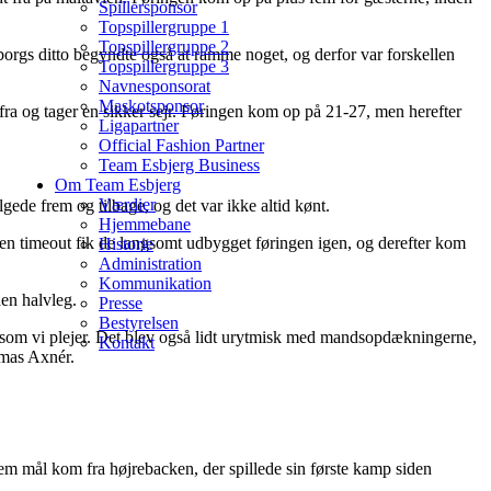
Spillersponsor
Topspillergruppe 1
Topspillergruppe 2
iborgs ditto begyndte også at ramme noget, og derfor var forskellen
Topspillergruppe 3
Navnesponsorat
Maskotsponsor
fra og tager en sikker sejr. Føringen kom op på 21-27, men herefter
Ligapartner
Official Fashion Partner
Team Esbjerg Business
Om Team Esbjerg
Værdier
gede frem og tilbage, og det var ikke altid kønt.
Hjemmebane
r en timeout fik de langsomt udbygget føringen igen, og derefter kom
Historie
Administration
Kommunikation
en halvleg.
Presse
Bestyrelsen
 som vi plejer. Det blev også lidt urytmisk med mandsopdækningerne,
Kontakt
omas Axnér.
Fem mål kom fra højrebacken, der spillede sin første kamp siden