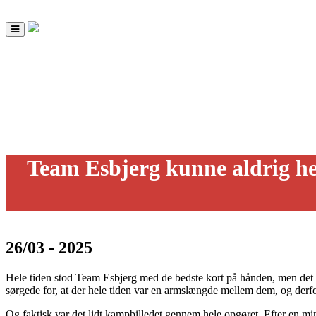
Toggle
navigation
Team Esbjerg kunne aldrig he
26/03 - 2025
Hele tiden stod Team Esbjerg med de bedste kort på hånden, men det 
sørgede for, at der hele tiden var en armslængde mellem dem, og derfor
Og faktisk var det lidt kampbilledet gennem hele opgøret. Efter en mi