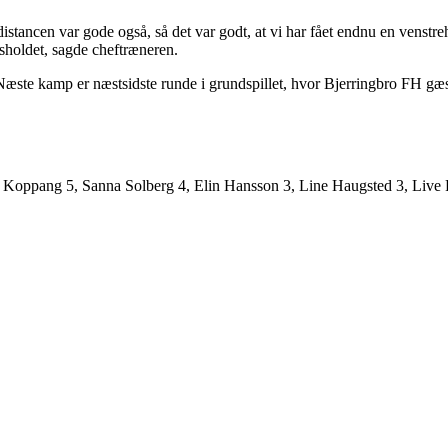
stancen var gode også, så det var godt, at vi har fået endnu en venstreh
dsholdet, sagde cheftræneren.
 Næste kamp er næstsidste runde i grundspillet, hvor Bjerringbro FH 
Koppang 5, Sanna Solberg 4, Elin Hansson 3, Line Haugsted 3, Live Ru