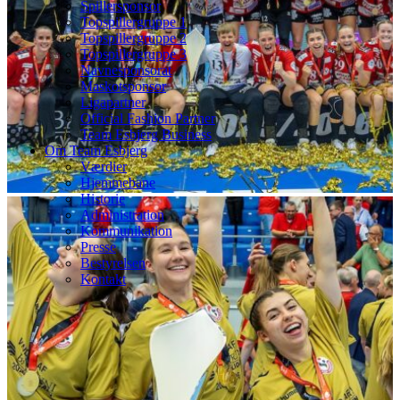
Spillersponsor
Topspillergruppe 1
Topspillergruppe 2
Topspillergruppe 3
Navnesponsorat
Maskotsponsor
Ligapartner
Official Fashion Partner
Team Esbjerg Business
Om Team Esbjerg
Værdier
Hjemmebane
Historie
Administration
Kommunikation
Presse
Bestyrelsen
Kontakt