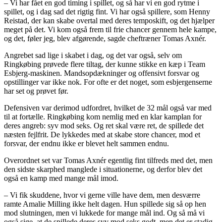
– Vi har fået en god timing i spillet, og så har vi en god rytme i
spillet, og i dag sad det rigtig fint. Vi har også spillere, som Henny
Reistad, der kan skabe overtal med deres temposkift, og det hjælper
meget på det. Vi kom også frem til frie chancer gennem hele kampe,
og det, føler jeg, blev afgørende, sagde cheftræner Tomas Axnér.
Angrebet sad lige i skabet i dag, og det var også, selv om
Ringkøbing prøvede flere tiltag, der kunne stikke en kæp i Team
Esbjerg-maskinen. Mandsopdækninger og offensivt forsvar og
opstillinger var ikke nok. For ofte er det noget, som esbjergenserne
har set og prøvet før.
Defensiven var derimod udfordret, hvilket de 32 mål også var med
til at fortælle. Ringkøbing kom nemlig med en klar kamplan for
deres angreb: syv mod seks. Og ret skal være ret, de spillede det
næsten fejlfrit. De lykkedes med at skabe store chancer, mod et
forsvar, der endnu ikke er blevet helt sammen endnu.
Overordnet set var Tomas Axnér egentlig fint tilfreds med det, men
den sidste skarphed manglede i situationerne, og derfor blev det
også en kamp med mange mål imod.
– Vi fik skuddene, hvor vi gerne ville have dem, men desværre
ramte Amalie Milling ikke helt dagen. Hun spillede sig så op hen
mod slutningen, men vi lukkede for mange mål ind. Og så må vi
også sige, at de spillede deres syv mod seks godt, men det er stadig