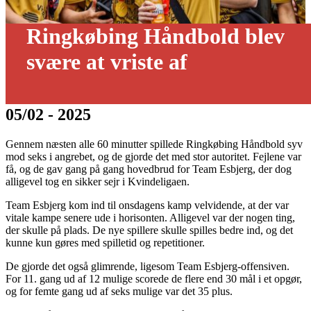
Ringkøbing Håndbold blev
svære at vriste af
05/02 - 2025
Gennem næsten alle 60 minutter spillede Ringkøbing Håndbold syv
mod seks i angrebet, og de gjorde det med stor autoritet. Fejlene var
få, og de gav gang på gang hovedbrud for Team Esbjerg, der dog
alligevel tog en sikker sejr i Kvindeligaen.
Team Esbjerg kom ind til onsdagens kamp velvidende, at der var
vitale kampe senere ude i horisonten. Alligevel var der nogen ting,
der skulle på plads. De nye spillere skulle spilles bedre ind, og det
kunne kun gøres med spilletid og repetitioner.
De gjorde det også glimrende, ligesom Team Esbjerg-offensiven.
For 11. gang ud af 12 mulige scorede de flere end 30 mål i et opgør,
og for femte gang ud af seks mulige var det 35 plus.