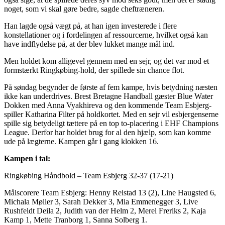
noget, som vi skal gøre bedre, sagde cheftræneren.
Han lagde også vægt på, at han igen investerede i flere
konstellationer og i fordelingen af ressourcerne, hvilket også kan
have indflydelse på, at der blev lukket mange mål ind.
Men holdet kom alligevel gennem med en sejr, og det var mod et
formstærkt Ringkøbing-hold, der spillede sin chance flot.
På søndag begynder de første af fem kampe, hvis betydning næsten
ikke kan underdrives. Brest Bretagne Handball gæster Blue Water
Dokken med Anna Vyakhireva og den kommende Team Esbjerg-
spiller Katharina Filter på holdkortet. Med en sejr vil esbjergenserne
spille sig betydeligt tættere på en top to-placering i EHF Champions
League. Derfor har holdet brug for al den hjælp, som kan komme
ude på lægterne. Kampen går i gang klokken 16.
Kampen i tal:
Ringkøbing Håndbold – Team Esbjerg 32-37 (17-21)
Målscorere Team Esbjerg: Henny Reistad 13 (2), Line Haugsted 6,
Michala Møller 3, Sarah Dekker 3, Mia Emmenegger 3, Live
Rushfeldt Deila 2, Judith van der Helm 2, Merel Freriks 2, Kaja
Kamp 1, Mette Tranborg 1, Sanna Solberg 1.