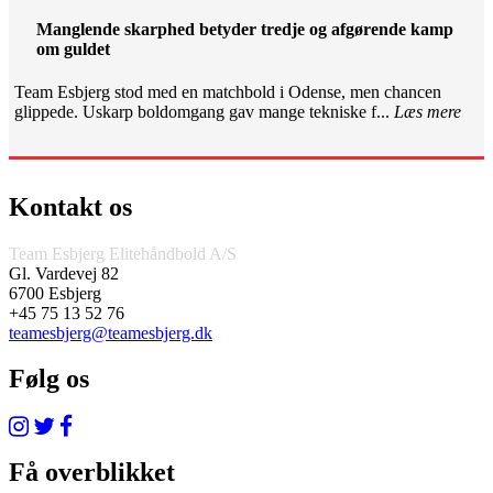
Manglende skarphed betyder tredje og afgørende kamp
om guldet
Team Esbjerg stod med en matchbold i Odense, men chancen
glippede. Uskarp boldomgang gav mange tekniske f...
Læs mere
Kontakt os
Team Esbjerg Elitehåndbold A/S
Gl. Vardevej 82
6700 Esbjerg
+45 75 13 52 76
teamesbjerg@teamesbjerg.dk
Følg os
Få overblikket