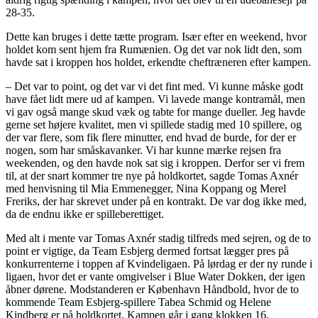
28-35.
Dette kan bruges i dette tætte program. Især efter en weekend, hvor
holdet kom sent hjem fra Rumænien. Og det var nok lidt den, som
havde sat i kroppen hos holdet, erkendte cheftræneren efter kampen.
– Det var to point, og det var vi det fint med. Vi kunne måske godt
have fået lidt mere ud af kampen. Vi lavede mange kontramål, men
vi gav også mange skud væk og tabte for mange dueller. Jeg havde
gerne set højere kvalitet, men vi spillede stadig med 10 spillere, og
der var flere, som fik flere minutter, end hvad de burde, for der er
nogen, som har småskavanker. Vi har kunne mærke rejsen fra
weekenden, og den havde nok sat sig i kroppen. Derfor ser vi frem
til, at der snart kommer tre nye på holdkortet, sagde Tomas Axnér
med henvisning til Mia Emmenegger, Nina Koppang og Merel
Freriks, der har skrevet under på en kontrakt. De var dog ikke med,
da de endnu ikke er spilleberettiget.
Med alt i mente var Tomas Axnér stadig tilfreds med sejren, og de to
point er vigtige, da Team Esbjerg dermed fortsat lægger pres på
konkurrenterne i toppen af Kvindeligaen. På lørdag er der ny runde i
ligaen, hvor det er vante omgivelser i Blue Water Dokken, der igen
åbner dørene. Modstanderen er København Håndbold, hvor de to
kommende Team Esbjerg-spillere Tabea Schmid og Helene
Kindberg er på holdkortet. Kampen går i gang klokken 16.