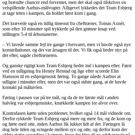
og brændte chancer end forventet, men det skal også tilskrives en
velspillende Aarhus-målvogter. Alligevel lykkedes det Team Esbjerg
at tage teten i kampen, da holdet først kom i gang.
Det krævede også en tidlig timeout fra cheftræner, Tomas Axnér,
som efter 10 minutter spil trykkede på den grønne knap ved
stillingen 5-4 til århusianerne.
– Vi lavede samme fejl tre gange i forsvaret, men vi havde også nye
konstellationer, og det var årsagen til det. Vi fik også bedre styr på
det efter, sagde cheftræneren.
Og ganske rigtigt kom Team Esbjerg bedre ind i kampen efter. Først
ved en udligning fra Henny Reistad og lige efter scorede Elin
Hansson til en esbjergensisk føring. To gange nåede Aarhus at
udligne i minutter efter, men det var også sidste gang, at de havde
kontakt på måltavlen.
Føring i pausen var på tre mål, og da de tre første mål i anden
halvleg var esbjergensiske, knækkede kampen for alvor over.
Kontrafasen kørte uden problemer, hvilket også 14 mål vidnede om.
Derfor rykkede Team Esbjerg også mere og mere fra, og de kom op
og førte med otte, inden Aarhus fik lukket lidt af det. Føringen lå
dog hele tiden og svingede mellem syv og otte, og derfor kom der
aldrig rigtig spænding i kampen, hvor det blev til en udebanesejr på