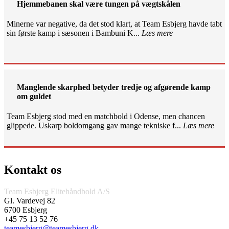
Hjemmebanen skal være tungen på vægtskålen
Minerne var negative, da det stod klart, at Team Esbjerg havde tabt
sin første kamp i sæsonen i Bambuni K...
Læs mere
Manglende skarphed betyder tredje og afgørende kamp
om guldet
Team Esbjerg stod med en matchbold i Odense, men chancen
glippede. Uskarp boldomgang gav mange tekniske f...
Læs mere
Kontakt os
Team Esbjerg Elitehåndbold A/S
Gl. Vardevej 82
6700 Esbjerg
+45 75 13 52 76
teamesbjerg@teamesbjerg.dk