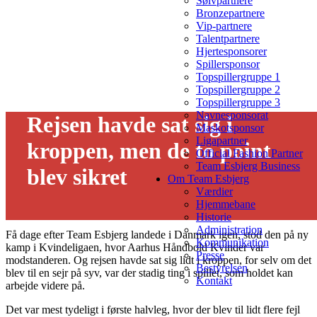
Sølvpartnere
Bronzepartnere
Vip-partnere
Talentpartnere
Hjertesponsorer
Spillersponsor
Topspillergruppe 1
Topspillergruppe 2
Topspillergruppe 3
Navnesponsorat
Rejsen havde sat sig i
Maskotsponsor
Ligapartner
kroppen, men de to point
Official Fashion Partner
Team Esbjerg Business
blev sikret
Om Team Esbjerg
Værdier
29/01 - 2025
Hjemmebane
Historie
Administration
Få dage efter Team Esbjerg landede i Danmark igen, stod den på ny
Kommunikation
kamp i Kvindeligaen, hvor Aarhus Håndbold Kvinder var
Presse
modstanderen. Og rejsen havde sat sig lidt i kroppen, for selv om det
Bestyrelsen
blev til en sejr på syv, var der stadig ting i spillet, som holdet kan
Kontakt
arbejde videre på.
Det var mest tydeligt i første halvleg, hvor der blev til lidt flere fejl