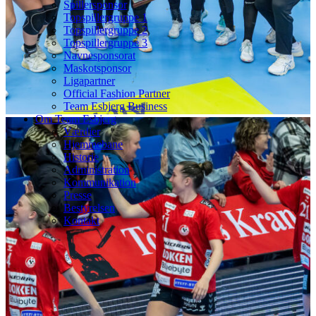
Spillersponsor
Topspillergruppe 1
Topspillergruppe 2
Topspillergruppe 3
Navnesponsorat
Maskotsponsor
Ligapartner
Official Fashion Partner
Team Esbjerg Business
Om Team Esbjerg
Værdier
Hjemmebane
Historie
Administration
Kommunikation
Presse
Bestyrelsen
Kontakt