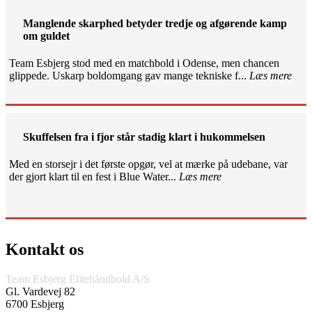
Manglende skarphed betyder tredje og afgørende kamp
om guldet
Team Esbjerg stod med en matchbold i Odense, men chancen
glippede. Uskarp boldomgang gav mange tekniske f...
Læs mere
Skuffelsen fra i fjor står stadig klart i hukommelsen
Med en storsejr i det første opgør, vel at mærke på udebane, var
der gjort klart til en fest i Blue Water...
Læs mere
Kontakt os
Team Esbjerg Elitehåndbold A/S
Gl. Vardevej 82
6700 Esbjerg