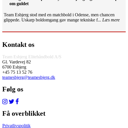
om guldet
Team Esbjerg stod med en matchbold i Odense, men chancen
glippede. Uskarp boldomgang gav mange tekniske f...
Læs mere
Kontakt os
Team Esbjerg Elitehåndbold A/S
Gl. Vardevej 82
6700 Esbjerg
+45 75 13 52 76
teamesbjerg@teamesbjerg.dk
Følg os
Få overblikket
Privatlivspolitik