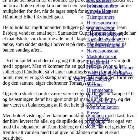
Sølvpartnere
nu om at holde det og komme ind i en rytme. Søndag aften får de
Bronzepartnere
muligheden for det, når de tager østpå for at møde Horsens
Vip-partnere
Håndbold Elite i Kvindeligaen.
Talentpartnere
Hjertesponsorer
De to hold har mødt hinanden tidligere på sæsonen, hvor Team
Spillersponsor
Esbjerg vandt en smal sejr i Santander Cup. Horsens viste, at de har
Topspillergruppe 1
et mandskab, som kan true alle hold i landet, og det er sikkert en
Topspillergruppe 2
tanke, som sidder stadig i hovedet på dem, når de træder ind på
Topspillergruppe 3
banen søndag aften.
Navnesponsorat
Maskotsponsor
– Vi har spillet mod dem én gang tidligere på året, og de var godt
Ligapartner
med i opgøret. Men vi kommer fra en god periode, hvor vi har
Official Fashion Partner
spillet god håndbold, så vi tager naturligvis afsted for at få de to
Team Esbjerg Business
point, men vi er også stadig ramt af skader. Målsætningen forbliver
Om Team Esbjerg
dog den samme, siger cheftræner Tomas Axnér.
Værdier
Hjemmebane
Og netop skader har desværre været et tema. De ekstra kampe i OL
Historie
og belastningen deraf har gjort ondt på mange af spillerne, og det
Administration
har været en balancegang at få det hele til at gå op.
Kommunikation
Presse
Men holdet viste også en kæmpe holdånd i kampen mod Ikast, hvor
Bestyrelsen
der blev leveret fra alle, og de spillede en pragtkamp, der også var
Kontakt
med til at signalere, at Team Esbjerg er til stede, når det gælder. Og
fremfor alt var den med til at give holdånden endnu et skud
positivitet.