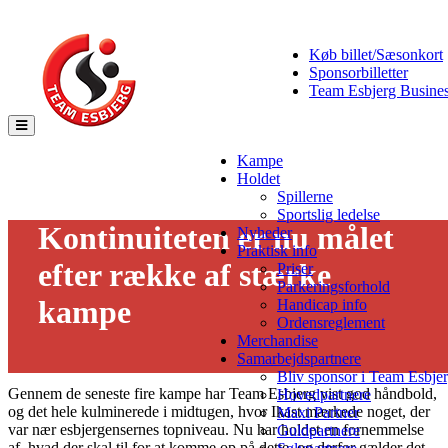
Køb billet/Sæsonkort
Sponsorbilletter
Team Esbjerg Busine
Toggle
navigation
Kampe
Holdet
Spillerne
Sportslig ledelse
Kontinuiteten er nu målet
Nyheder
Praktisk info
efter række af stærke
Priser
Parkeringsforhold
kampe
Handicap info
Ordensreglement
Merchandise
02/11 - 2024
Samarbejdspartnere
Bliv sponsor i Team Esbje
Gennem de seneste fire kampe har Team Esbjerg vist god håndbold,
Hovedpartnere
og det hele kulminerede i midtugen, hvor Ikast mærkede noget, der
Maxi Partner
var nær esbjergensernes topniveau. Nu har holdet en fornemmelse
Guldpartnere
af, hvad der skal til for at komme op på dette, og derfor gælder det