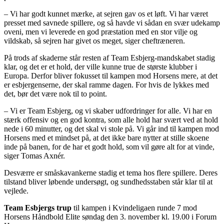
– Vi har godt kunnet mærke, at sejren gav os et løft. Vi har været
presset med savnede spillere, og så havde vi sådan en svær udekamp
oveni, men vi leverede en god præstation med en stor vilje og
vildskab, så sejren har givet os meget, siger cheftræneren.
På trods af skaderne står resten af Team Esbjerg-mandskabet stadig
klar, og det er et hold, der ville kunne true de største klubber i
Europa. Derfor bliver fokusset til kampen mod Horsens mere, at det
er esbjergenserne, der skal ramme dagen. For hvis de lykkes med
det, bør det være nok til to point.
– Vi er Team Esbjerg, og vi skaber udfordringer for alle. Vi har en
stærk offensiv og en god kontra, som alle hold har svært ved at hold
nede i 60 minutter, og det skal vi stole på. Vi går ind til kampen mod
Horsens med et mindset på, at det ikke bare nytter at stille skoene
inde på banen, for de har et godt hold, som vil gøre alt for at vinde,
siger Tomas Axnér.
Desværre er småskavankerne stadig et tema hos flere spillere. Deres
tilstand bliver løbende undersøgt, og sundhedsstaben står klar til at
vejlede.
Team Esbjergs trup
til kampen i Kvindeligaen runde 7 mod
Horsens Håndbold Elite søndag den 3. november kl. 19.00 i Forum