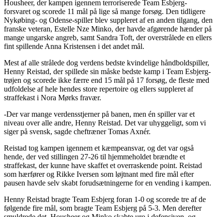
Housheer, der kampen igennem terroriserede Team Esbjerg-
forsvaret og scorede 11 mål på lige så mange forsøg. Den tidligere
Nykøbing- og Odense-spiller blev suppleret af en anden tilgang, den
franske veteran, Estelle Nze Minko, der havde afgørende hænder på
mange ungarske angreb, samt Sandra Toft, der overstrålede en ellers
fint spillende Anna Kristensen i det andet mål.
Mest af alle strålede dog verdens bedste kvindelige håndboldspiller,
Henny Reistad, der spillede sin måske bedste kamp i Team Esbjerg-
trøjen og scorede ikke færre end 15 mål på 17 forsøg, de fleste med
udfoldelse af hele hendes store repertoire og ellers suppleret af
straffekast i Nora Mørks fravær.
-Der var mange verdensstjerner på banen, men én spiller var et
niveau over alle andre, Henny Reistad. Det var uhyggeligt, som vi
siger på svensk, sagde cheftræner Tomas Axnér.
Reistad tog kampen igennem et kæmpeansvar, og det var også
hende, der ved stillingen 27-26 til hjemmeholdet brændte et
straffekast, der kunne have skaffet et overraskende point. Reistad
som hærfører og Rikke Iversen som løjtnant med fire mål efter
pausen havde selv skabt forudsætningerne for en vending i kampen.
Henny Reistad bragte Team Esbjerg foran 1-0 og scorede tre af de
følgende fire mål, som bragte Team Esbjerg på 5-3. Men derefter
smuldrede det. Housheer og Minko skabte uro i defensiven, og