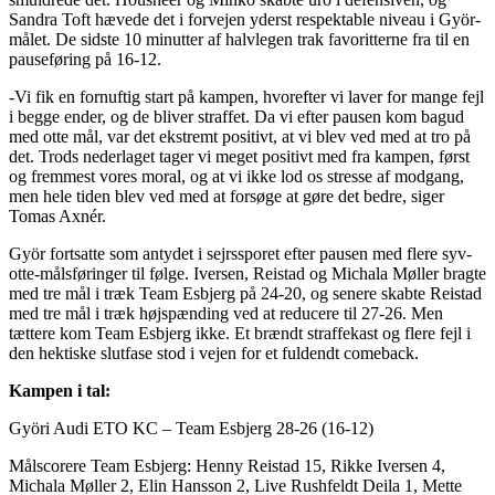
Sandra Toft hævede det i forvejen yderst respektable niveau i Györ-
målet. De sidste 10 minutter af halvlegen trak favoritterne fra til en
pauseføring på 16-12.
-Vi fik en fornuftig start på kampen, hvorefter vi laver for mange fejl
i begge ender, og de bliver straffet. Da vi efter pausen kom bagud
med otte mål, var det ekstremt positivt, at vi blev ved med at tro på
det. Trods nederlaget tager vi meget positivt med fra kampen, først
og fremmest vores moral, og at vi ikke lod os stresse af modgang,
men hele tiden blev ved med at forsøge at gøre det bedre, siger
Tomas Axnér.
Györ fortsatte som antydet i sejrssporet efter pausen med flere syv-
otte-målsføringer til følge. Iversen, Reistad og Michala Møller bragte
med tre mål i træk Team Esbjerg på 24-20, og senere skabte Reistad
med tre mål i træk højspænding ved at reducere til 27-26. Men
tættere kom Team Esbjerg ikke. Et brændt straffekast og flere fejl i
den hektiske slutfase stod i vejen for et fuldendt comeback.
Kampen i tal:
Györi Audi ETO KC – Team Esbjerg 28-26 (16-12)
Målscorere Team Esbjerg: Henny Reistad 15, Rikke Iversen 4,
Michala Møller 2, Elin Hansson 2, Live Rushfeldt Deila 1, Mette