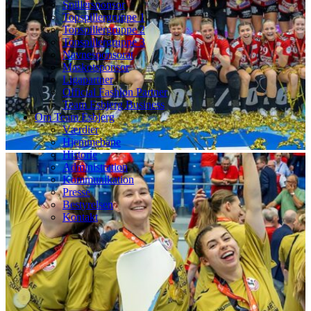
Spillersponsor
Topspillergruppe 1
Topspillergruppe 2
Topspillergruppe 3
Navnesponsorat
Maskotsponsor
Ligapartner
Official Fashion Partner
Team Esbjerg Business
Om Team Esbjerg
Værdier
Hjemmebane
Historie
Administration
Kommunikation
Presse
Bestyrelsen
Kontakt