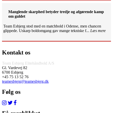
Manglende skarphed betyder tredje og afgørende kamp
om guldet
Team Esbjerg stod med en matchbold i Odense, men chancen
glippede. Uskarp boldomgang gav mange tekniske f...
Læs mere
Kontakt os
Team Esbjerg Elitehåndbold A/S
Gl. Vardevej 82
6700 Esbjerg
+45 75 13 52 76
teamesbjerg@teamesbjerg.dk
Følg os