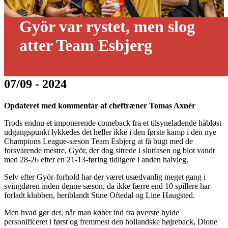
Györ var rystet, men slog
atter Team Esbjerg
07/09 - 2024
Opdateret med kommentar af cheftræner Tomas Axnér
Trods endnu et imponerende comeback fra et tilsyneladende håbløst
udgangspunkt lykkedes det heller ikke i den første kamp i den nye
Champions League-sæson Team Esbjerg at få bugt med de
forsvarende mestre, Györ, der dog sitrede i slutfasen og blot vandt
med 28-26 efter en 21-13-føring tidligere i anden halvleg.
Selv efter Györ-forhold har der været usædvanlig meget gang i
svingdøren inden denne sæson, da ikke færre end 10 spillere har
forladt klubben, heriblandt Stine Oftedal og Line Haugsted.
Men hvad gør det, når man køber ind fra øverste hylde
personificeret i først og fremmest den hollandske højreback, Dione