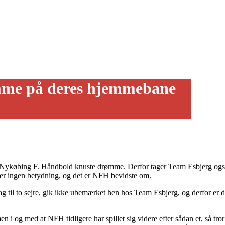
mme på deres hjemmebane
 Nykøbing F. Håndbold knuste drømme. Derfor tager Team Esbjerg også ti
ller ingen betydning, og det er NFH bevidste om.
ag til to sejre, gik ikke ubemærket hen hos Team Esbjerg, og derfor er d
men i og med at NFH tidligere har spillet sig videre efter sådan et, så tr