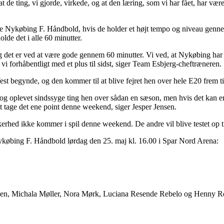
t de ting, vi gjorde, virkede, og at den læring, som vi har fået, har vær
ke Nykøbing F. Håndbold, hvis de holder et højt tempo og niveau genne
lde det i alle 60 minutter.
g det er ved at være gode gennem 60 minutter. Vi ved, at Nykøbing har 
i forhåbentligt med et plus til sidst, siger Team Esbjerg-cheftræneren.
dfest begynde, og den kommer til at blive fejret hen over hele E20 frem ti
 og oplevet sindssyge ting hen over sådan en sæson, men hvis det kan en
at tage det ene point denne weekend, siger Jesper Jensen.
rhed ikke kommer i spil denne weekend. De andre vil blive testet op t
købing F. Håndbold lørdag den 25. maj kl. 16.00 i Spar Nord Arena:
obsen, Michala Møller, Nora Mørk, Luciana Resende Rebelo og Henny R