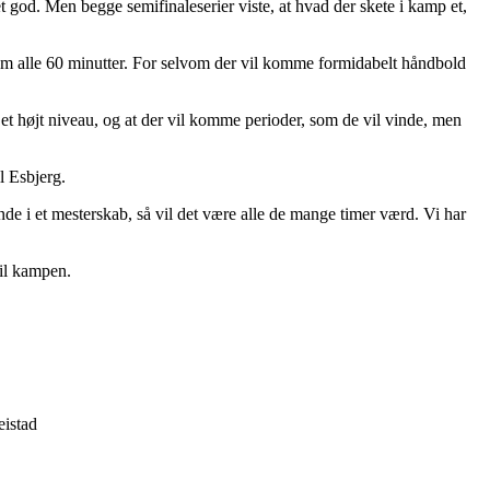
et god. Men begge semifinaleserier viste, at hvad der skete i kamp et,
m alle 60 minutter. For selvom der vil komme formidabelt håndbold
et højt niveau, og at der vil komme perioder, som de vil vinde, men
l Esbjerg.
de i et mesterskab, så vil det være alle de mange timer værd. Vi har
il kampen.
eistad