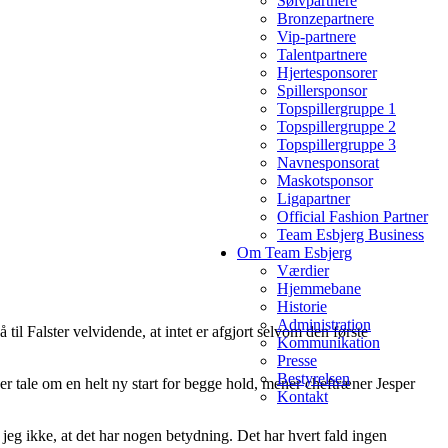
Sølvpartnere
Bronzepartnere
Vip-partnere
Talentpartnere
Hjertesponsorer
Spillersponsor
Topspillergruppe 1
Topspillergruppe 2
Topspillergruppe 3
Navnesponsorat
Maskotsponsor
Ligapartner
Official Fashion Partner
Team Esbjerg Business
Om Team Esbjerg
Værdier
Hjemmebane
Historie
Administration
l Falster velvidende, at intet er afgjort selvom den første
Kommunikation
Presse
Bestyrelsen
er tale om en helt ny start for begge hold, mener cheftræner Jesper
Kontakt
or jeg ikke, at det har nogen betydning. Det har hvert fald ingen