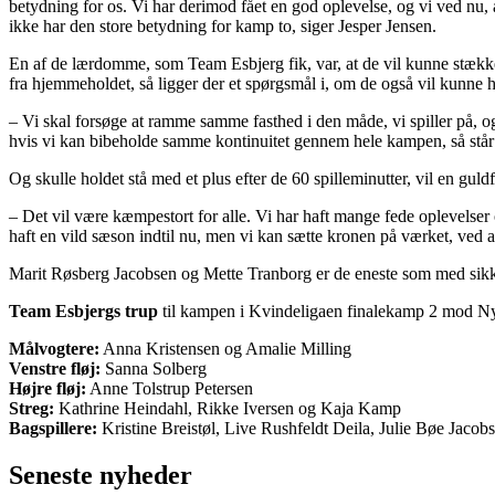
betydning for os. Vi har derimod fået en god oplevelse, og vi ved nu, a
ikke har den store betydning for kamp to, siger Jesper Jensen.
En af de lærdomme, som Team Esbjerg fik, var, at de vil kunne stæk
fra hjemmeholdet, så ligger der et spørgsmål i, om de også vil kunne ho
– Vi skal forsøge at ramme samme fasthed i den måde, vi spiller på, o
hvis vi kan bibeholde samme kontinuitet gennem hele kampen, så står v
Og skulle holdet stå med et plus efter de 60 spilleminutter, vil en gul
– Det vil være kæmpestort for alle. Vi har haft mange fede oplevelser
haft en vild sæson indtil nu, men vi kan sætte kronen på værket, ved 
Marit Røsberg Jacobsen og Mette Tranborg er de eneste som med sikke
Team Esbjergs trup
til kampen i Kvindeligaen finalekamp 2 mod Ny
Målvogtere:
Anna Kristensen og Amalie Milling
Venstre fløj:
Sanna Solberg
Højre fløj:
Anne Tolstrup Petersen
Streg:
Kathrine Heindahl, Rikke Iversen og Kaja Kamp
Bagspillere:
Kristine Breistøl, Live Rushfeldt Deila, Julie Bøe Jac
Seneste nyheder