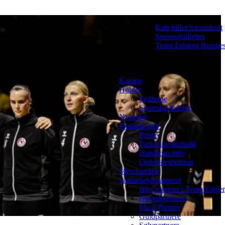
Køb billet/Sæsonkort
Sponsorbilletter
Team Esbjerg Busine
Kampe
Holdet
Spillerne
Sportslig ledelse
Nyheder
Praktisk info
Priser
Parkeringsforhold
Handicap info
Ordensreglement
Merchandise
Samarbejdspartnere
Bliv sponsor i Team Esbje
Hovedpartnere
Maxi Partner
Guldpartnere