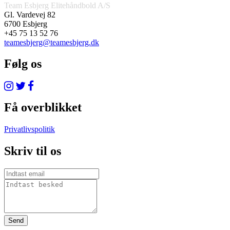
Team Esbjerg Elitehåndbold A/S
Gl. Vardevej 82
6700 Esbjerg
+45 75 13 52 76
teamesbjerg@teamesbjerg.dk
Følg os
Få overblikket
Privatlivspolitik
Skriv til os