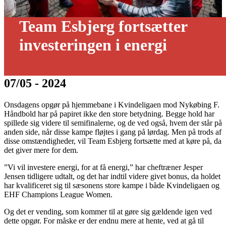
Team Esbjerg fortsætter
investeringen i energi
07/05 - 2024
Onsdagens opgør på hjemmebane i Kvindeligaen mod Nykøbing F.
Håndbold har på papiret ikke den store betydning. Begge hold har
spillede sig videre til semifinalerne, og de ved også, hvem der står på
anden side, når disse kampe fløjtes i gang på lørdag. Men på trods af
disse omstændigheder, vil Team Esbjerg fortsætte med at køre på, da
det giver mere for dem.
”Vi vil investere energi, for at få energi,” har cheftræner Jesper
Jensen tidligere udtalt, og det har indtil videre givet bonus, da holdet
har kvalificeret sig til sæsonens store kampe i både Kvindeligaen og
EHF Champions League Women.
Og det er vending, som kommer til at gøre sig gældende igen ved
dette opgør. For måske er der endnu mere at hente, ved at gå til