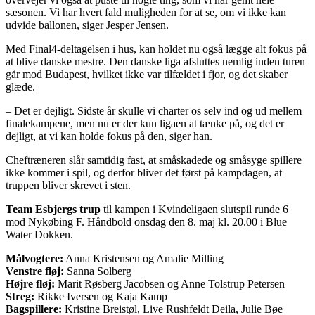
sæsonen. Vi har hvert fald muligheden for at se, om vi ikke kan
udvide ballonen, siger Jesper Jensen.
Med Final4-deltagelsen i hus, kan holdet nu også lægge alt fokus på
at blive danske mestre. Den danske liga afsluttes nemlig inden turen
går mod Budapest, hvilket ikke var tilfældet i fjor, og det skaber
glæde.
– Det er dejligt. Sidste år skulle vi charter os selv ind og ud mellem
finalekampene, men nu er der kun ligaen at tænke på, og det er
dejligt, at vi kan holde fokus på den, siger han.
Cheftræneren slår samtidig fast, at småskadede og småsyge spillere
ikke kommer i spil, og derfor bliver det først på kampdagen, at
truppen bliver skrevet i sten.
Team Esbjergs trup
til kampen i Kvindeligaen slutspil runde 6
mod Nykøbing F. Håndbold onsdag den 8. maj kl. 20.00 i Blue
Water Dokken.
Målvogtere:
Anna Kristensen og Amalie Milling
Venstre fløj:
Sanna Solberg
Højre fløj:
Marit Røsberg Jacobsen og Anne Tolstrup Petersen
Streg:
Rikke Iversen og Kaja Kamp
Bagspillere:
Kristine Breistøl, Live Rushfeldt Deila, Julie Bøe