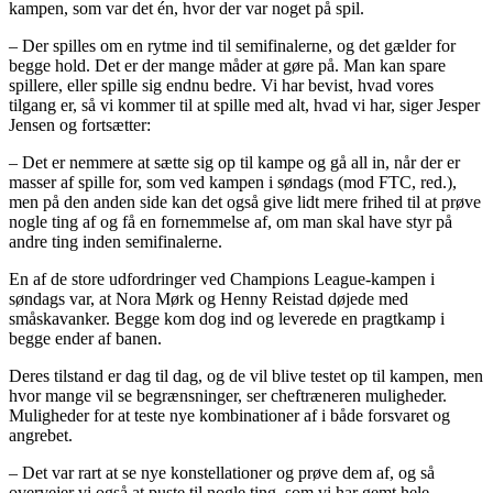
kampen, som var det én, hvor der var noget på spil.
– Der spilles om en rytme ind til semifinalerne, og det gælder for
begge hold. Det er der mange måder at gøre på. Man kan spare
spillere, eller spille sig endnu bedre. Vi har bevist, hvad vores
tilgang er, så vi kommer til at spille med alt, hvad vi har, siger Jesper
Jensen og fortsætter:
– Det er nemmere at sætte sig op til kampe og gå all in, når der er
masser af spille for, som ved kampen i søndags (mod FTC, red.),
men på den anden side kan det også give lidt mere frihed til at prøve
nogle ting af og få en fornemmelse af, om man skal have styr på
andre ting inden semifinalerne.
En af de store udfordringer ved Champions League-kampen i
søndags var, at Nora Mørk og Henny Reistad døjede med
småskavanker. Begge kom dog ind og leverede en pragtkamp i
begge ender af banen.
Deres tilstand er dag til dag, og de vil blive testet op til kampen, men
hvor mange vil se begrænsninger, ser cheftræneren muligheder.
Muligheder for at teste nye kombinationer af i både forsvaret og
angrebet.
– Det var rart at se nye konstellationer og prøve dem af, og så
overvejer vi også at puste til nogle ting, som vi har gemt hele