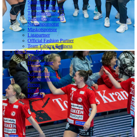
Spillersponsor
Topspillergruppe 1
Topspillergruppe 2
Topspillergruppe 3
Navnesponsorat
Maskotsponsor
Ligapartner
Official Fashion Partner
Team Esbjerg Business
Om Team Esbjerg
Værdier
Hjemmebane
Historie
Administration
Kommunikation
Presse
Bestyrelsen
Kontakt