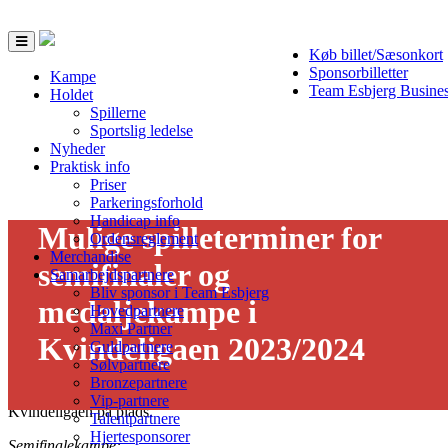
Toggle
Køb billet/Sæsonkort
navigation
Sponsorbilletter
Kampe
Team Esbjerg Busine
Holdet
Spillerne
Sportslig ledelse
Nyheder
Praktisk info
Priser
Parkeringsforhold
Handicap info
Mulige spilleterminer for
Ordensreglement
Merchandise
semifinaler og
Samarbejdspartnere
Bliv sponsor i Team Esbjerg
medaljekampe i
Hovedpartnere
Maxi Partner
Kvindeligaen 2023/2024
25/04 - 2024
Guldpartnere
Sølvpartnere
Bronzepartnere
Så er de mulige spilleterminer for semifinaler og medaljekampe i
Vip-partnere
Kvindeligaen på plads.
Talentpartnere
Hjertesponsorer
Semifinalekampe: