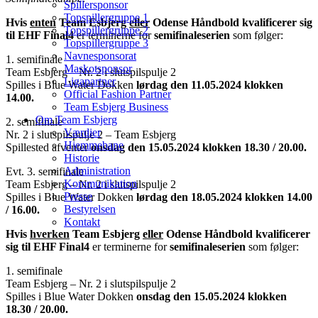
Spillersponsor
Topspillergruppe 1
Hvis
enten
Team Esbjerg
eller
Odense Håndbold kvalificerer sig
Topspillergruppe 2
til EHF Final4
er terminerne for
semifinaleserien
som følger:
Topspillergruppe 3
Navnesponsorat
1. semifinale
Maskotsponsor
Team Esbjerg – Nr. 2 i slutspilspulje 2
Ligapartner
Spilles i Blue Water Dokken
lørdag den 11.05.2024 klokken
Official Fashion Partner
14.00.
Team Esbjerg Business
Om Team Esbjerg
2. semifinale
Værdier
Nr. 2 i slutspilspulje 2 – Team Esbjerg
Hjemmebane
Spillested afventer
onsdag den 15.05.2024 klokken 18.30 / 20.00.
Historie
Administration
Evt. 3. semifinale
Kommunikation
Team Esbjerg – Nr. 2 i slutspilspulje 2
Presse
Spilles i Blue Water Dokken
lørdag den 18.05.2024 klokken 14.00
Bestyrelsen
/ 16.00.
Kontakt
Hvis
hverken
Team Esbjerg
eller
Odense Håndbold kvalificerer
sig til EHF Final4
er terminerne for
semifinaleserien
som følger:
1. semifinale
Team Esbjerg – Nr. 2 i slutspilspulje 2
Spilles i Blue Water Dokken
onsdag den 15.05.2024 klokken
18.30 / 20.00.