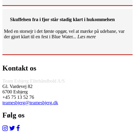
Skuffelsen fra i fjor står stadig klart i hukommelsen
Med en storsejr i det første opgør, vel at mærke på udebane, var
der gjort klart til en fest i Blue Water...
Læs mere
Kontakt os
Team Esbjerg Elitehåndbold A/S
Gl. Vardevej 82
6700 Esbjerg
+45 75 13 52 76
teamesbjerg@teamesbjerg.dk
Følg os