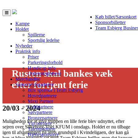
Toggle
Køb billet/Sæsonkort
navigation
Sponsorbilletter
Kampe
Team Esbjerg Busine
Holdet
Spillerne
Sportslig ledelse
Nyheder
Praktisk info
Priser
Parkeringsforhold
Handicap info
Rusten skal bankes væk
Ordensreglement
Merchandise
efter fortjent ferie
Samarbejdspartnere
Bliv sponsor i Team Esbjerg
Hovedpartnere
Maxi Partner
20/03 - 2024
Guldpartnere
Sølvpartnere
Bronzepartnere
Muligheden for at give truppen en lille ferie blev udnyttet, efter
Vip-partnere
sejren over Silkeborg-Voel KFUM i onsdags. Holdet er nu tilbage
Talentpartnere
igen til afslutningen på årets grundspil i Kvindeligaen, der kan gå
Hjertesponsorer
hen at blive historisk set med Team Esbjerg-briller, men det kræver