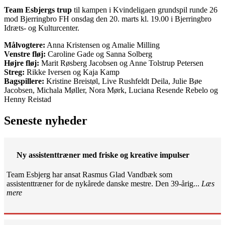
Team Esbjergs trup
til kampen i Kvindeligaen grundspil runde 26
mod Bjerringbro FH onsdag den 20. marts kl. 19.00 i Bjerringbro
Idræts- og Kulturcenter.
Målvogtere:
Anna Kristensen og Amalie Milling
Venstre fløj:
Caroline Gade og Sanna Solberg
Højre fløj:
Marit Røsberg Jacobsen og Anne Tolstrup Petersen
Streg:
Rikke Iversen og Kaja Kamp
Bagspillere:
Kristine Breistøl, Live Rushfeldt Deila, Julie Bøe
Jacobsen, Michala Møller, Nora Mørk, Luciana Resende Rebelo og
Henny Reistad
Seneste nyheder
Ny assistenttræner med friske og kreative impulser
Team Esbjerg har ansat Rasmus Glad Vandbæk som
assistenttræner for de nykårede danske mestre. Den 39-årig...
Læs
mere