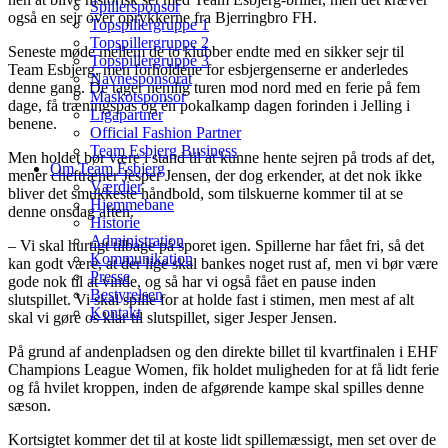
Spillersponsor
også en sejr over oprykkerne fra Bjerringbro FH.
Topspillergruppe 1
Topspillergruppe 2
Seneste møde mellem de to klubber endte med en sikker sejr til
Topspillergruppe 3
Team Esbjerg, men forholdene for esbjergenserne er anderledes
Navnesponsorat
denne gang. De tager nemlig turen mod nord med en ferie på fem
Maskotsponsor
dage, få træningspas og én pokalkamp dagen forinden i Jelling i
Ligapartner
benene.
Official Fashion Partner
Team Esbjerg Business
Men holdet bør være i stand til at kunne hente sejren på trods af det,
Om Team Esbjerg
mener cheftræner Jesper Jensen, der dog erkender, at det nok ikke
Værdier
bliver det smukkeste håndbold, som tilskuerne kommer til at se
Hjemmebane
denne onsdag aften.
Historie
Administration
– Vi skal hurtigt tilbage på sporet igen. Spillerne har fået fri, så det
Kommunikation
kan godt være, at der lige skal bankes noget rust af, men vi bør være
Presse
gode nok til at vinde, og så har vi også fået en pause inden
Bestyrelsen
slutspillet. Vi skal spille for at holde fast i stimen, men mest af alt
Kontakt
skal vi gøre os klar til slutspillet, siger Jesper Jensen.
På grund af andenpladsen og den direkte billet til kvartfinalen i EHF
Champions League Women, fik holdet muligheden for at få lidt ferie
og få hvilet kroppen, inden de afgørende kampe skal spilles denne
sæson.
Kortsigtet kommer det til at koste lidt spillemæssigt, men set over de