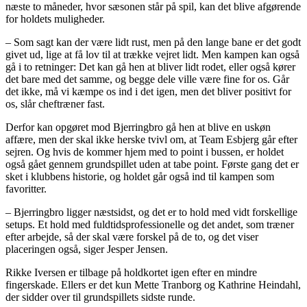
næste to måneder, hvor sæsonen står på spil, kan det blive afgørende
for holdets muligheder.
– Som sagt kan der være lidt rust, men på den lange bane er det godt
givet ud, lige at få lov til at trække vejret lidt. Men kampen kan også
gå i to retninger: Det kan gå hen at bliver lidt rodet, eller også kører
det bare med det samme, og begge dele ville være fine for os. Går
det ikke, må vi kæmpe os ind i det igen, men det bliver positivt for
os, slår cheftræner fast.
Derfor kan opgøret mod Bjerringbro gå hen at blive en uskøn
affære, men der skal ikke herske tvivl om, at Team Esbjerg går efter
sejren. Og hvis de kommer hjem med to point i bussen, er holdet
også gået gennem grundspillet uden at tabe point. Første gang det er
sket i klubbens historie, og holdet går også ind til kampen som
favoritter.
– Bjerringbro ligger næstsidst, og det er to hold med vidt forskellige
setups. Et hold med fuldtidsprofessionelle og det andet, som træner
efter arbejde, så der skal være forskel på de to, og det viser
placeringen også, siger Jesper Jensen.
Rikke Iversen er tilbage på holdkortet igen efter en mindre
fingerskade. Ellers er det kun Mette Tranborg og Kathrine Heindahl,
der sidder over til grundspillets sidste runde.