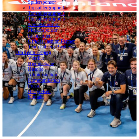
Spillersponsor
Topspillergruppe 1
Topspillergruppe 2
Topspillergruppe 3
Navnesponsorat
Maskotsponsor
Ligapartner
Official Fashion Partner
Team Esbjerg Business
Om Team Esbjerg
Værdier
Hjemmebane
Historie
Administration
Kommunikation
Presse
Bestyrelsen
Kontakt