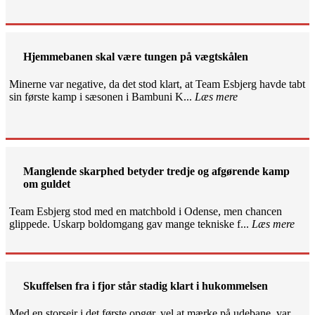
Hjemmebanen skal være tungen på vægtskålen
Minerne var negative, da det stod klart, at Team Esbjerg havde tabt
sin første kamp i sæsonen i Bambuni K...
Læs mere
Manglende skarphed betyder tredje og afgørende kamp
om guldet
Team Esbjerg stod med en matchbold i Odense, men chancen
glippede. Uskarp boldomgang gav mange tekniske f...
Læs mere
Skuffelsen fra i fjor står stadig klart i hukommelsen
Med en storsejr i det første opgør, vel at mærke på udebane, var