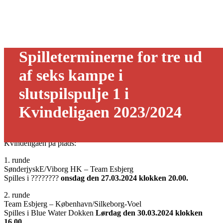
Spilleterminerne for tre ud
af seks kampe i
slutspilspulje 1 i
Kvindeligaen 2023/2024
14/03 - 2024
Så er spilleterminerne for tre ud af seks kampe i slutspilspulje 1 i
Kvindeligaen på plads:
1. runde
SønderjyskE/Viborg HK – Team Esbjerg
Spilles i ????????
onsdag den 27.03.2024 klokken 20.00.
2. runde
Team Esbjerg – København/Silkeborg-Voel
Spilles i Blue Water Dokken
Lørdag den 30.03.2024 klokken
16.00.