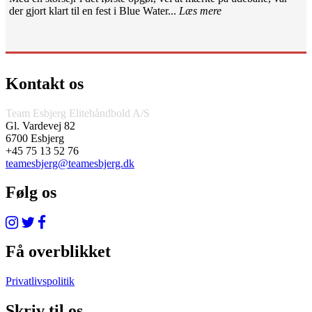
der gjort klart til en fest i Blue Water...
Læs mere
Kontakt os
Team Esbjerg Elitehåndbold A/S
Gl. Vardevej 82
6700 Esbjerg
+45 75 13 52 76
teamesbjerg@teamesbjerg.dk
Følg os
Få overblikket
Privatlivspolitik
Skriv til os