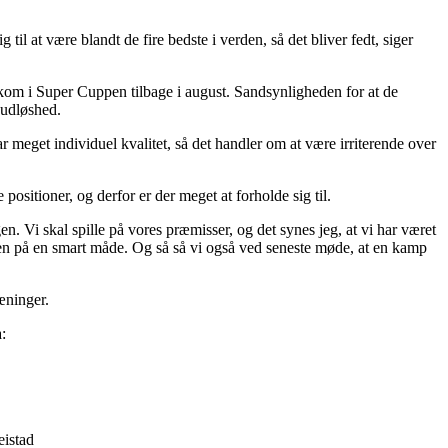
l at være blandt de fire bedste i verden, så det bliver fedt, siger
t kom i Super Cuppen tilbage i august. Sandsynligheden for at de
hudløshed.
r meget individuel kvalitet, så det handler om at være irriterende over
ositioner, og derfor er der meget at forholde sig til.
 Vi skal spille på vores præmisser, og det synes jeg, at vi har været
en på en smart måde. Og så så vi også ved seneste møde, at en kamp
æninger.
:
eistad