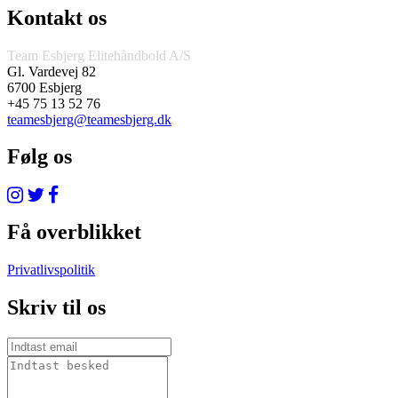
Kontakt os
Team Esbjerg Elitehåndbold A/S
Gl. Vardevej 82
6700 Esbjerg
+45 75 13 52 76
teamesbjerg@teamesbjerg.dk
Følg os
Få overblikket
Privatlivspolitik
Skriv til os