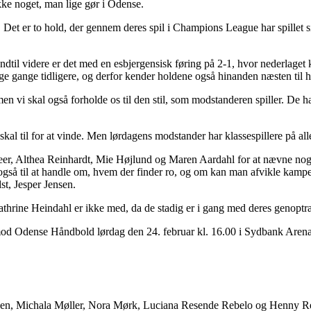
kke noget, man lige gør i Odense.
er to hold, der gennem deres spil i Champions League har spillet sig ti
Indtil videre er det med en esbjergensisk føring på 2-1, hvor nederlage
ge gange tidligere, og derfor kender holdene også hinanden næsten til 
n vi skal også forholde os til den stil, som modstanderen spiller. De ha
l til for at vinde. Men lørdagens modstander har klassespillere på alle p
er, Althea Reinhardt, Mie Højlund og Maren Aardahl for at nævne nogen.
også til at handle om, hvem der finder ro, og om kan man afvikle kamp
st, Jesper Jensen.
athrine Heindahl er ikke med, da de stadig er i gang med deres genoptr
mod Odense Håndbold lørdag den 24. februar kl. 16.00 i Sydbank Arena
obsen, Michala Møller, Nora Mørk, Luciana Resende Rebelo og Henny R