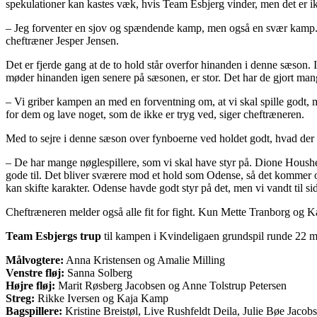
spekulationer kan kastes væk, hvis Team Esbjerg vinder, men det er i
– Jeg forventer en sjov og spændende kamp, men også en svær kamp. Det 
cheftræner Jesper Jensen.
Det er fjerde gang at de to hold står overfor hinanden i denne sæson. 
møder hinanden igen senere på sæsonen, er stor. Det har de gjort man
– Vi griber kampen an med en forventning om, at vi skal spille godt, me
for dem og lave noget, som de ikke er tryg ved, siger cheftræneren.
Med to sejre i denne sæson over fynboerne ved holdet godt, hvad der ska
– De har mange nøglespillere, som vi skal have styr på. Dione Houshe
gode til. Det bliver sværere mod et hold som Odense, så det kommer 
kan skifte karakter. Odense havde godt styr på det, men vi vandt til sid
Cheftræneren melder også alle fit for fight. Kun Mette Tranborg og K
Team Esbjergs trup
til kampen i Kvindeligaen grundspil runde 22 
Målvogtere:
Anna Kristensen og Amalie Milling
Venstre fløj:
Sanna Solberg
Højre fløj:
Marit Røsberg Jacobsen og Anne Tolstrup Petersen
Streg:
Rikke Iversen og Kaja Kamp
Bagspillere:
Kristine Breistøl, Live Rushfeldt Deila, Julie Bøe Jac