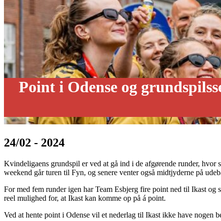
Point i Odense og grundspilss
24/02 - 2024
Kvindeligaens grundspil er ved at gå ind i de afgørende runder, hvor s
weekend går turen til Fyn, og senere venter også midtjyderne på udeb
For med fem runder igen har Team Esbjerg fire point ned til Ikast og 
reel mulighed for, at Ikast kan komme op på á point.
Ved at hente point i Odense vil et nederlag til Ikast ikke have nogen 