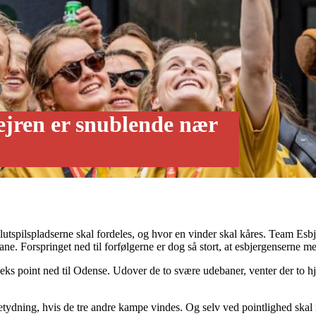
ejren er snublende nær
lutspilspladserne skal fordeles, og hvor en vinder skal kåres. Team Esbj
ane. Forspringet ned til forfølgerne er dog så stort, at esbjergenserne
seks point ned til Odense. Udover de to svære udebaner, venter der to h
betydning, hvis de tre andre kampe vindes. Og selv ved pointlighed skal 