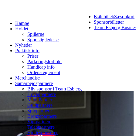
Køb billet/Sæsonkort
Sponsorbilletter
Kampe
Team Esbjerg Busine
Holdet
Spillerne
Sportslig ledelse
Nyheder
Praktisk info
Priser
Parkeringsforhold
Handicap info
Ordensreglement
Merchandise
Samarbejdspartnere
Bliv sponsor i Team Esbjerg
Hovedpartnere
Maxi Partner
Guldpartnere
Sølvpartnere
Bronzepartnere
Vip-partnere
Talentpartnere
Hjertesponsorer