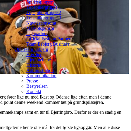
Spillersponsor
Topspillergruppe 1
Topspillergruppe 2
Topspillergruppe 3
Navnesponsorat
Maskotsponsor
Ligapartner
Official Fashion Partner
Team Esbjerg Business
Om Team Esbjerg
Værdier
Hjemmebane
Historie
Administration
Kommunikation
Presse
Bestyrelsen
Kontakt
erg fører lige nu med Ikast og Odense lige efter, men i denne
 med point denne weekend kommer tæt på grundspilssejren.
jemmekampe samt en tur til Bjerringbro. Derfor er der en stadig en
midtjyderne hente otte mål fra det første ligaopgør. Men alle disse