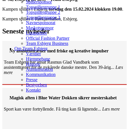
Spillersponsor
Topspillergruppe 1
Kampen spilles i Esbjerg
torsdag den 15.02.2024 klokken 19.00
.
Topspillergruppe 2
Topspillergruppe 3
Kampen spilles i: Rørkjærhallen, Esbjerg.
Navnesponsorat
Maskotsponsor
Seneste nyheder
Ligapartner
Official Fashion Partner
Team Esbjerg Business
Om Team Esbjerg
Ny assistenttræner med friske og kreative impulser
Værdier
Hjemmebane
Team Esbjerg har ansat Rasmus Glad Vandbæk som
Historie
assistenttræner for de nykårede danske mestre. Den 39-årig...
Læs
Administration
mere
Kommunikation
Presse
Bestyrelsen
Kontakt
Magisk aften i Blue Water Dokken sikrer mesterskabet
Sport kan være fortryllende. Få ting kan få lignende...
Læs mere