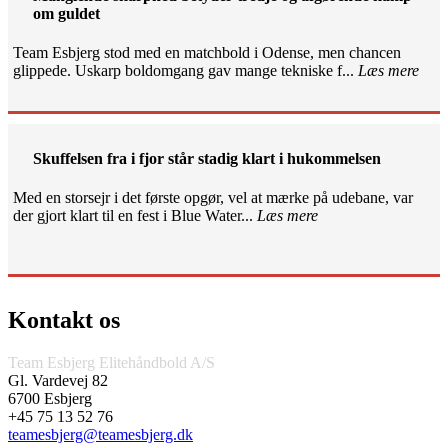
om guldet
Team Esbjerg stod med en matchbold i Odense, men chancen
glippede. Uskarp boldomgang gav mange tekniske f...
Læs mere
Skuffelsen fra i fjor står stadig klart i hukommelsen
Med en storsejr i det første opgør, vel at mærke på udebane, var
der gjort klart til en fest i Blue Water...
Læs mere
Kontakt os
Team Esbjerg Elitehåndbold A/S
Gl. Vardevej 82
6700 Esbjerg
+45 75 13 52 76
teamesbjerg@teamesbjerg.dk