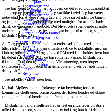
Spillersponsor
Topspillergruppe 1
– Jeg har været to et halvt år i klubben, og det er et godt tidspunkt at
Topspillergruppe 2
stoppe op og mærke efter, men jeg var ikke i tvivl. Jeg har været
Topspillergruppe 3
rigtig glad for at være i Team Esbjerg, både på og uden for banen,
Navnesponsorat
og jeg er i et godt håndboldmiljø med mulighed for at spille både
Maskotsponsor
dansk og europæisk håndbold. Det bliver også spændende at spille
Ligapartner
under en ny træner og se, hvad han kan bringe til truppen, siger
Official Fashion Partner
Michala Møller, 23 år.
Team Esbjerg Business
Om Team Esbjerg
Aalborg-pigen har været med til at erobre adskillige medaljer og
Værdier
titler i tiden i Esbjerg, et dansk mesterskab og to pokaltitler med sin
Hjemmebane
klub og bronze ved VM og sølv ved EM med landsholdet, hvor hun
Historie
fik debut i december 2021 og har spillet 23 kampe. Michala blev
Administration
ikke udtaget til den igangværende VM-turnering, men bruger
Kommunikation
skuffelsen som motivation til at generobre en plads på landsholdet i
Presse
det nye år.
Bestyrelsen
Kontakt
– Jeg arbejder videre, siger hun.
Michala Møllers kontraktforlængelse får betydning for den
kommende cheftræner, Tomas Axnér, der følger hendes udvikling
tæt og har talt med hende om det fremtidige samarbejde.
– Michala har i andre spilleres fravær fået en anderledes og større
rolle i denne sæson, som hun er vokset ind i, og hun har i det hele