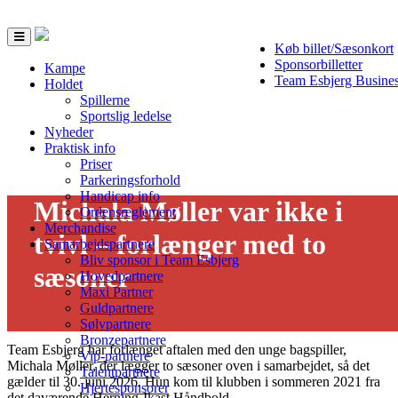
Toggle
Køb billet/Sæsonkort
navigation
Sponsorbilletter
Kampe
Team Esbjerg Busine
Holdet
Spillerne
Sportslig ledelse
Nyheder
Praktisk info
Priser
Parkeringsforhold
Handicap info
Michala Møller var ikke i
Ordensreglement
Merchandise
tvivl – forlænger med to
Samarbejdspartnere
Bliv sponsor i Team Esbjerg
sæsoner
Hovedpartnere
Maxi Partner
01/12 - 2023
Guldpartnere
Sølvpartnere
Bronzepartnere
Team Esbjerg har forlænget aftalen med den unge bagspiller,
Vip-partnere
Michala Møller, der lægger to sæsoner oven i samarbejdet, så det
Talentpartnere
gælder til 30. juni 2026. Hun kom til klubben i sommeren 2021 fra
Hjertesponsorer
det daværende Herning-Ikast Håndbold.