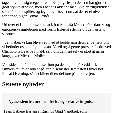
taget udviklet sig meget i Team Esbjerg. Jesper Jensen har gjort et
godt stykke arbejde, men i hendes alder er man ikke færdigudviklet
som håndboldspiller, og jeg er overbevist om, at der er et niveau til
for hende, siger Tomas Axnér.
Ud over et landsholdscomeback har Michala Møller både danske og
europæiske ambitioner med Team Esbjerg i denne og de næste to
sæsoner.
– Jeg håber, vi kan blive ved med at lægge små detaljer på, selv om
vi befinder os på et højt niveau. Vi vil også gerne præstere bedre ved
Champions League Final4, selv om det i sig selv er stort at nå så
langt, siger Michala Møller.
Ved siden af håndbold læser hun på deltid jura på Syddansk
Universitet, hvor hun er på tredje semester. Kæresten Oliver bor
fortsat i Herning, så det bliver til en del ture på landevejen.
Seneste nyheder
Ny assistenttræner med friske og kreative impulser
Team Esbjerg har ansat Rasmus Glad Vandbæk som