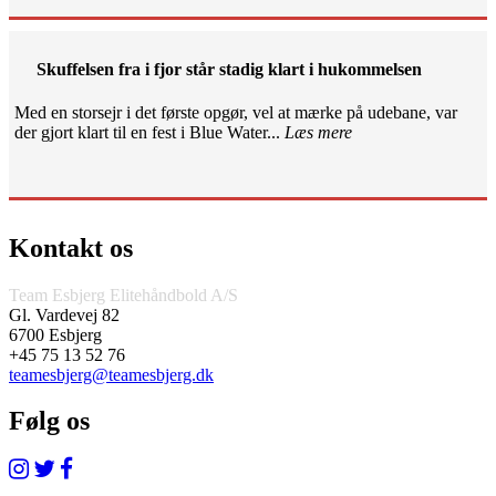
Skuffelsen fra i fjor står stadig klart i hukommelsen
Med en storsejr i det første opgør, vel at mærke på udebane, var
der gjort klart til en fest i Blue Water...
Læs mere
Kontakt os
Team Esbjerg Elitehåndbold A/S
Gl. Vardevej 82
6700 Esbjerg
+45 75 13 52 76
teamesbjerg@teamesbjerg.dk
Følg os