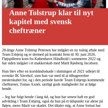
Anne Tolstrup klar til nyt
kapitel med svensk
cheftræner
21/11 - 2023
28-årige Anne Tolstrup Petersen har indgået en ny toårig aftale med
Team Esbjerg og er dermed på kontrakt frem til 30. juni 2026.
Fløjspilleren kom fra København Håndbold i sommeren 2022 og
har siden indgået i et makkerskab med Marit Røsberg Jacobsen.
Hun blev efter en korsbåndsskade i slutningen af 2021 udlejet til
svenske IK Sävehof, som hun var med til at tilbageerobre
mesterskabet for, og i den periode havde Team Esbjergs kommende
cheftræner, Tomas Axnér, særligt gode muligheder for at følge
hende.
– Jeg har fulgt hende i lang tid, og hun har senest haft en god
udvikling i Team Esbjerg, også da hun på et tidspunkt var alene på
fløjen, mens Marit var skadet. Det tiltaler mig, at Anne fortsat har