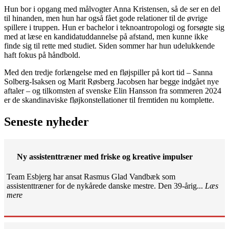
Hun bor i opgang med målvogter Anna Kristensen, så de ser en del
til hinanden, men hun har også fået gode relationer til de øvrige
spillere i truppen. Hun er bachelor i teknoantropologi og forsøgte sig
med at læse en kandidatuddannelse på afstand, men kunne ikke
finde sig til rette med studiet. Siden sommer har hun udelukkende
haft fokus på håndbold.
Med den tredje forlængelse med en fløjspiller på kort tid – Sanna
Solberg-Isaksen og Marit Røsberg Jacobsen har begge indgået nye
aftaler – og tilkomsten af svenske Elin Hansson fra sommeren 2024
er de skandinaviske fløjkonstellationer til fremtiden nu komplette.
Seneste nyheder
Ny assistenttræner med friske og kreative impulser
Team Esbjerg har ansat Rasmus Glad Vandbæk som
assistenttræner for de nykårede danske mestre. Den 39-årig...
Læs
mere