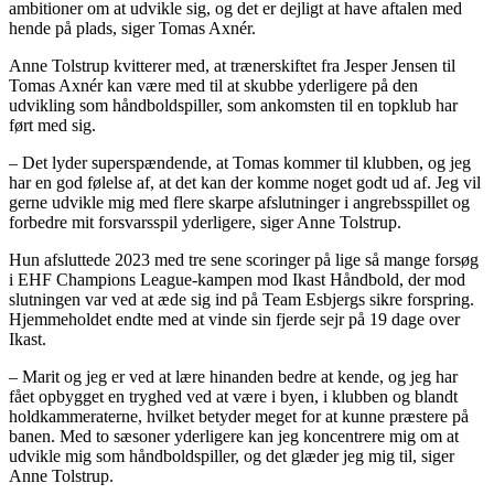
ambitioner om at udvikle sig, og det er dejligt at have aftalen med
hende på plads, siger Tomas Axnér.
Anne Tolstrup kvitterer med, at trænerskiftet fra Jesper Jensen til
Tomas Axnér kan være med til at skubbe yderligere på den
udvikling som håndboldspiller, som ankomsten til en topklub har
ført med sig.
– Det lyder superspændende, at Tomas kommer til klubben, og jeg
har en god følelse af, at det kan der komme noget godt ud af. Jeg vil
gerne udvikle mig med flere skarpe afslutninger i angrebsspillet og
forbedre mit forsvarsspil yderligere, siger Anne Tolstrup.
Hun afsluttede 2023 med tre sene scoringer på lige så mange forsøg
i EHF Champions League-kampen mod Ikast Håndbold, der mod
slutningen var ved at æde sig ind på Team Esbjergs sikre forspring.
Hjemmeholdet endte med at vinde sin fjerde sejr på 19 dage over
Ikast.
– Marit og jeg er ved at lære hinanden bedre at kende, og jeg har
fået opbygget en tryghed ved at være i byen, i klubben og blandt
holdkammeraterne, hvilket betyder meget for at kunne præstere på
banen. Med to sæsoner yderligere kan jeg koncentrere mig om at
udvikle mig som håndboldspiller, og det glæder jeg mig til, siger
Anne Tolstrup.