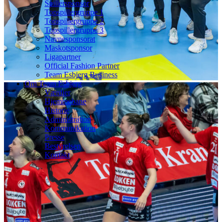
Spillersponsor
Topspillergruppe 1
Topspillergruppe 2
Topspillergruppe 3
Navnesponsorat
Maskotsponsor
Ligapartner
Official Fashion Partner
Team Esbjerg Business
Om Team Esbjerg
Værdier
Hjemmebane
Historie
Administration
Kommunikation
Presse
Bestyrelsen
Kontakt