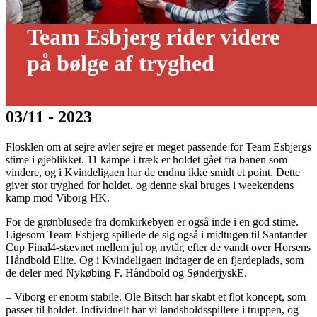
Team Esbjerg rider videre
på bølge af tryghed
03/11 - 2023
Flosklen om at sejre avler sejre er meget passende for Team Esbjergs
stime i øjeblikket. 11 kampe i træk er holdet gået fra banen som
vindere, og i Kvindeligaen har de endnu ikke smidt et point. Dette
giver stor tryghed for holdet, og denne skal bruges i weekendens
kamp mod Viborg HK.
For de grønblusede fra domkirkebyen er også inde i en god stime.
Ligesom Team Esbjerg spillede de sig også i midtugen til Santander
Cup Final4-stævnet mellem jul og nytår, efter de vandt over Horsens
Håndbold Elite. Og i Kvindeligaen indtager de en fjerdeplads, som
de deler med Nykøbing F. Håndbold og SønderjyskE.
– Viborg er enorm stabile. Ole Bitsch har skabt et flot koncept, som
passer til holdet. Individuelt har vi landsholdsspillere i truppen, og