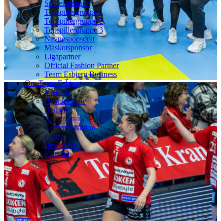
Spillersponsor
Topspillergruppe 1
Topspillergruppe 2
Topspillergruppe 3
Navnesponsorat
Maskotsponsor
Ligapartner
Official Fashion Partner
Team Esbjerg Business
Om Team Esbjerg
Værdier
Hjemmebane
Historie
Administration
Kommunikation
Presse
Bestyrelsen
Kontakt