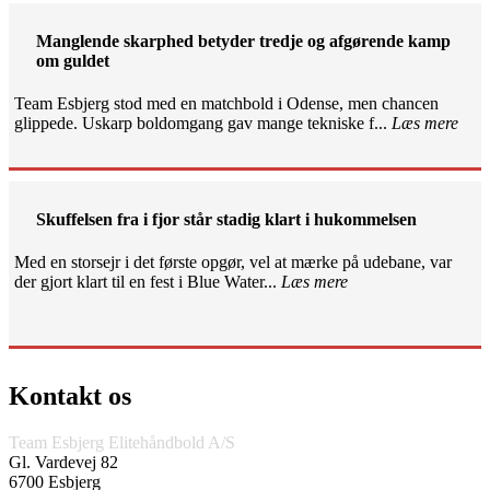
Manglende skarphed betyder tredje og afgørende kamp
om guldet
Team Esbjerg stod med en matchbold i Odense, men chancen
glippede. Uskarp boldomgang gav mange tekniske f...
Læs mere
Skuffelsen fra i fjor står stadig klart i hukommelsen
Med en storsejr i det første opgør, vel at mærke på udebane, var
der gjort klart til en fest i Blue Water...
Læs mere
Kontakt os
Team Esbjerg Elitehåndbold A/S
Gl. Vardevej 82
6700 Esbjerg