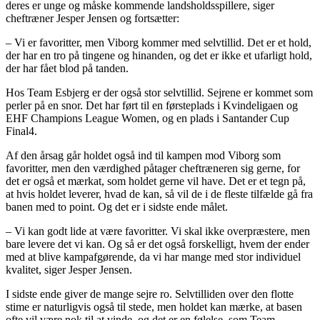
deres er unge og måske kommende landsholdsspillere, siger
cheftræner Jesper Jensen og fortsætter:
– Vi er favoritter, men Viborg kommer med selvtillid. Det er et hold,
der har en tro på tingene og hinanden, og det er ikke et ufarligt hold,
der har fået blod på tanden.
Hos Team Esbjerg er der også stor selvtillid. Sejrene er kommet som
perler på en snor. Det har ført til en førsteplads i Kvindeligaen og
EHF Champions League Women, og en plads i Santander Cup
Final4.
Af den årsag går holdet også ind til kampen mod Viborg som
favoritter, men den værdighed påtager cheftræneren sig gerne, for
det er også et mærkat, som holdet gerne vil have. Det er et tegn på,
at hvis holdet leverer, hvad de kan, så vil de i de fleste tilfælde gå fra
banen med to point. Og det er i sidste ende målet.
– Vi kan godt lide at være favoritter. Vi skal ikke overpræstere, men
bare levere det vi kan. Og så er det også forskelligt, hvem der ender
med at blive kampafgørende, da vi har mange med stor individuel
kvalitet, siger Jesper Jensen.
I sidste ende giver de mange sejre ro. Selvtilliden over den flotte
stime er naturligvis også til stede, men holdet kan mærke, at basen
ofte vil være nok til at vinde, og det er en følelse, som Team