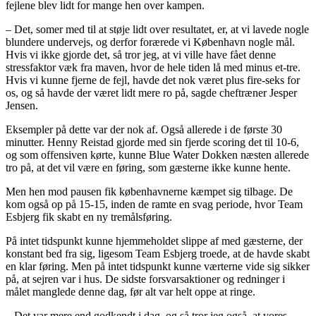
fejlene blev lidt for mange hen over kampen.
– Det, somer med til at støje lidt over resultatet, er, at vi lavede nogle
blundere undervejs, og derfor forærede vi København nogle mål.
Hvis vi ikke gjorde det, så tror jeg, at vi ville have fået denne
stressfaktor væk fra maven, hvor de hele tiden lå med minus et-tre.
Hvis vi kunne fjerne de fejl, havde det nok været plus fire-seks for
os, og så havde der været lidt mere ro på, sagde cheftræner Jesper
Jensen.
Eksempler på dette var der nok af. Også allerede i de første 30
minutter. Henny Reistad gjorde med sin fjerde scoring det til 10-6,
og som offensiven kørte, kunne Blue Water Dokken næsten allerede
tro på, at det vil være en føring, som gæsterne ikke kunne hente.
Men hen mod pausen fik københavnerne kæmpet sig tilbage. De
kom også op på 15-15, inden de ramte en svag periode, hvor Team
Esbjerg fik skabt en ny tremålsføring.
På intet tidspunkt kunne hjemmeholdet slippe af med gæsterne, der
konstant bed fra sig, ligesom Team Esbjerg troede, at de havde skabt
en klar føring. Men på intet tidspunkt kunne værterne vide sig sikker
på, at sejren var i hus. De sidste forsvarsaktioner og redninger i
målet manglede denne dag, før alt var helt oppe at ringe.
– Det var mere end godkendt i dag, og så tror jeg også, at vores