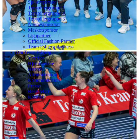
Spillersponsor
Topspillergruppe 1
Topspillergruppe 2
Topspillergruppe 3
Navnesponsorat
Maskotsponsor
Ligapartner
Official Fashion Partner
Team Esbjerg Business
Om Team Esbjerg
Værdier
Hjemmebane
Historie
Administration
Kommunikation
Presse
Bestyrelsen
Kontakt