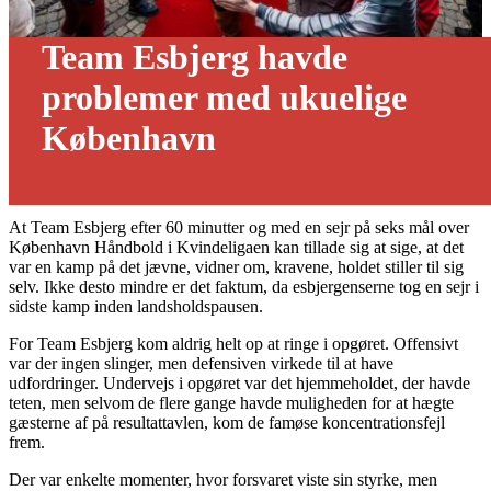
Team Esbjerg havde
problemer med ukuelige
København
07/10 - 2023
At Team Esbjerg efter 60 minutter og med en sejr på seks mål over
København Håndbold i Kvindeligaen kan tillade sig at sige, at det
var en kamp på det jævne, vidner om, kravene, holdet stiller til sig
selv. Ikke desto mindre er det faktum, da esbjergenserne tog en sejr i
sidste kamp inden landsholdspausen.
For Team Esbjerg kom aldrig helt op at ringe i opgøret. Offensivt
var der ingen slinger, men defensiven virkede til at have
udfordringer. Undervejs i opgøret var det hjemmeholdet, der havde
teten, men selvom de flere gange havde muligheden for at hægte
gæsterne af på resultattavlen, kom de famøse koncentrationsfejl
frem.
Der var enkelte momenter, hvor forsvaret viste sin styrke, men