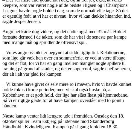
keepere, som var været nogle af de bedste i ligaen og i Champions
League, havde nogle bolde i dag, som de normalt ville tage. Så det
er egentlig fedt, at vi har et niveau, hvor vi kan dække hinanden ind,
sagde Jesper Jensen.
Angrebet kørte dog videre, og det endte også med 35 mål. Holdet
fortsatte dermed i de takter, som de har vist i de seneste par kampe
med mange mål og sprudlende offensivt spil.
– Vores angrebsspilet er begyndt at sidde rigtig fint. Relationerne,
som lige går væk hen over en sommerferie, er ved at være tilbage,
og det er flot, for vi har en gang imellem manglet nogle spillere til
træning på grund af skader, og det er supercool, sagde cheftræneren,
der alt i alt var glad for kampen.
– Vi kunne have givet os selv mere ro i maven, hvis vi havde kunnet
holde fokus i korte perioder, men vi skal også huske på, at
København er et godt hold, der lige har slået Ikast på hjemmebane.
Så vi er rigtige glade for at have kampen overstået med to point i
hånden.
Næste kamp venter lidt længere ude i fremtiden. Onsdag den 18.
oktober spiller Team Esbjerg på udebane mod Skanderborg
Håndbold i Kvindeligaen. Kampen går i gang klokken 18.30.