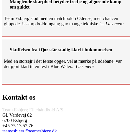
Manglende skarphed betyder tredje og afgørende kamp
om guldet
Team Esbjerg stod med en matchbold i Odense, men chancen
glippede. Uskarp boldomgang gav mange tekniske f...
Læs mere
Skuffelsen fra i fjor står stadig klart i hukommelsen
Med en storsejr i det første opgør, vel at mærke på udebane, var
der gjort klart til en fest i Blue Water...
Læs mere
Kontakt os
Team Esbjerg Elitehåndbold A/S
Gl. Vardevej 82
6700 Esbjerg
+45 75 13 52 76
teamesbjerg@teamesbjerg.dk