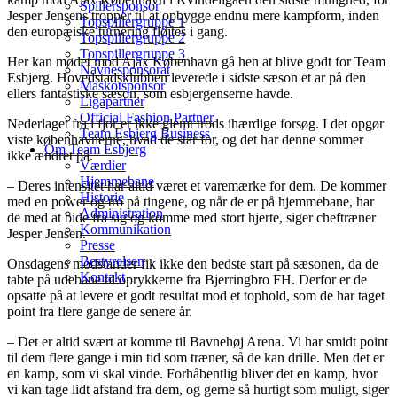
Spillersponsor
Jesper Jensens tropper til at opbygge endnu mere kampform, inden
Topspillergruppe 1
den europæiske turnering fløjtes i gang.
Topspillergruppe 2
Topspillergruppe 3
Her kan mødet mod Ajax København gå hen at blive godt for Team
Navnesponsorat
Esbjerg. Hovedstadsklubben leverede i sidste sæson et ar på den
Maskotsponsor
ellers fantastiske sæson, som esbjergenserne havde.
Ligapartner
Official Fashion Partner
Nederlaget fra i fjor er ikke glemt trods ihærdige forsøg. I det opgør
Team Esbjerg Business
viste københavnerne, hvad de står for, og det har denne sommer
Om Team Esbjerg
ikke ændret på.
Værdier
Hjemmebane
– Deres intensitet har altid været et varemærke for dem. De kommer
Historie
med en power og tro på tingene, og når de er på hjemmebane, har
Administration
de med at bide fra sig og komme med stort hjerte, siger cheftræner
Kommunikation
Jesper Jensen.
Presse
Bestyrelsen
Onsdagens modstander fik ikke den bedste start på sæsonen, da de
Kontakt
tabte på udebane til oprykkerne fra Bjerringbro FH. Derfor er de
opsatte på at levere et godt resultat mod et tophold, som de har taget
point fra flere gange de senere år.
– Det er altid svært at komme til Bavnehøj Arena. Vi har smidt point
til dem flere gange i min tid som træner, så de kan drille. Men det er
en kamp, som vi skal vinde. Forhåbentlig bliver det en kamp, hvor
vi kan tage lidt afstand fra dem, og gerne så hurtigt som muligt, siger