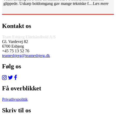
glippede. Uskarp boldomgang gav mange tekniske f...
Læs mere
Kontakt os
Team Esbjerg Elitehåndbold A/S
Gl. Vardevej 82
6700 Esbjerg
+45 75 13 52 76
teamesbjerg@teamesbjerg.dk
Følg os
Få overblikket
Privatlivspolitik
Skriv til os