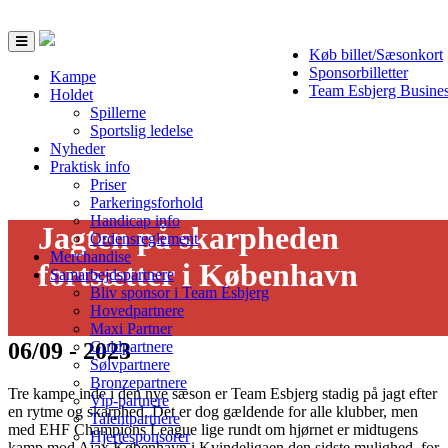
Toggle
Køb billet/Sæsonkort
navigation
Sponsorbilletter
Kampe
Team Esbjerg Busine
Holdet
Spillerne
Sportslig ledelse
Nyheder
Praktisk info
Priser
Parkeringsforhold
Handicap info
Jagten på skarpheden
Ordensreglement
Merchandise
fortsætter i København
Samarbejdspartnere
Bliv sponsor i Team Esbjerg
Hovedpartnere
Maxi Partner
06/09 - 2023
Guldpartnere
Sølvpartnere
Bronzepartnere
Tre kampe inde i den nye sæson er Team Esbjerg stadig på jagt efter
Vip-partnere
en rytme og skarphed. Det er dog gældende for alle klubber, men
Talentpartnere
med EHF Champions League lige rundt om hjørnet er midtugens
Hjertesponsorer
kamp mod Ajax København i Kvindeligaen den sidste mulighed, for