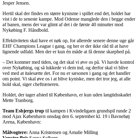
Jesper Jensen.
Hertil skal der findes en større kynisme i spillet end det, holdet har
vist i de to seneste kampe. Mod Odense manglede den i begge ender
af banen, mens der var glimt af det i de første 40 minutter mod
Nykøbing F. Håndbold.
Effektiviteten skal have et nøk op, for allerede senere denne uge går
EHF Champions League i gang, og her er der ikke råd til at have
lignende udfald. Men der er kun én måde at få denne skarphed på.
– Det kommer med tiden, og det skal vi øve os på. Vi havde kontrol
over Nykøbing, og så lukkede vi dem ind, og derfor skal vi blive
ved med at italesætte det. For nu er sæsonen i gang og det handler
om point. Vi skal øve os i at blive kyniske, men det tror jeg, at alle
hold skal, siger cheftræneren.
Holdet, der tager afsted til København, er kun uden langtidsskadet
Mette Tranborg.
Team Esbjergs trup
til kampen i Kvindeligaen grundspil runde 2
mod Ajax København onsdag den 6. september kl. 19 i Bavnehøj
Arena, København:
Målvogtere:
Anna Kristensen og Amalie Milling
Venstre fløj:
Sanna Solberg