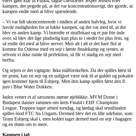
ellers gøre klar til Final4, sagde cheftræner Jesper Jensen efter
kampen, der pegede på, at det var koncentrationssvigt, der gjorde, at
kampen endte med at blive spændende.
– Vi var lidt ukoncentrerede i midten af anden halvleg, hvor vi
havde muligheden for at lukke kampen, og det var med til, at det
blev en anden kamp. Vi brændte et straffekast og et par frie inde
over, så blev det lige pludselig kun plus to i stedet for plus fem, og
så endte det med at blive nerver. Men alt i alt er det bare flot at
komme fra Odense med en sejr i første finalekamp og syntes, at
selvom vi ikke ramte til perfektion, så fik vi stadig en sejr med
herfra.
Og sejren er det vigtigste. Ikke målforskellen. Da der spilles først til
tre point, kan en sejr og en uafgjort være nok til at guldet og pokalen
igen kommer hjem til Esbjerg. Men den kamp spilles først den 8.
juni i Blue Water Dokken.
Inden venter et af sæsonens største øjeblikke. MVM Dome i
Budapest danner rammen om årets Final4 i EHF Champions
League. Truppen tager afsted torsdag, og lørdag skal semifinalen
spilles mod FTC fra Ungarn. Dermed blev det en lille udebane, som
Team Esbjerg skal i, men holdet tager derned med en sejr i bagagen
og en drøm om to mere.
Kampen i tal: