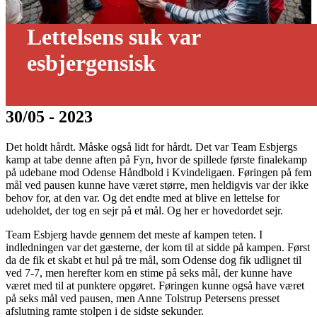
Lettelsens suk var
esbjergensisk
30/05 - 2023
Det holdt hårdt. Måske også lidt for hårdt. Det var Team Esbjergs
kamp at tabe denne aften på Fyn, hvor de spillede første finalekamp
på udebane mod Odense Håndbold i Kvindeligaen. Føringen på fem
mål ved pausen kunne have været større, men heldigvis var der ikke
behov for, at den var. Og det endte med at blive en lettelse for
udeholdet, der tog en sejr på et mål. Og her er hovedordet sejr.
Team Esbjerg havde gennem det meste af kampen teten. I
indledningen var det gæsterne, der kom til at sidde på kampen. Først
da de fik et skabt et hul på tre mål, som Odense dog fik udlignet til
ved 7-7, men herefter kom en stime på seks mål, der kunne have
været med til at punktere opgøret. Føringen kunne også have været
på seks mål ved pausen, men Anne Tolstrup Petersens presset
afslutning ramte stolpen i de sidste sekunder.