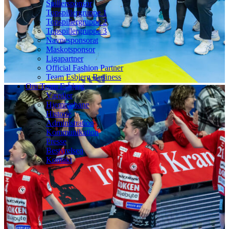
Spillersponsor
Topspillergruppe 1
Topspillergruppe 2
Topspillergruppe 3
Navnesponsorat
Maskotsponsor
Ligapartner
Official Fashion Partner
Team Esbjerg Business
Om Team Esbjerg
Værdier
Hjemmebane
Historie
Administration
Kommunikation
Presse
Bestyrelsen
Kontakt