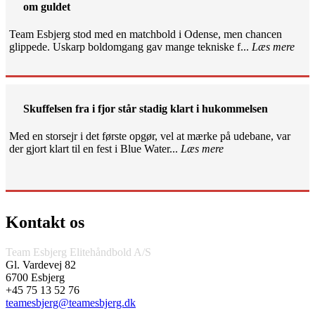
om guldet
Team Esbjerg stod med en matchbold i Odense, men chancen
glippede. Uskarp boldomgang gav mange tekniske f...
Læs mere
Skuffelsen fra i fjor står stadig klart i hukommelsen
Med en storsejr i det første opgør, vel at mærke på udebane, var
der gjort klart til en fest i Blue Water...
Læs mere
Kontakt os
Team Esbjerg Elitehåndbold A/S
Gl. Vardevej 82
6700 Esbjerg
+45 75 13 52 76
teamesbjerg@teamesbjerg.dk