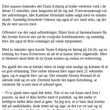
Efter pausen lykkedes det Team Esbjerg at holde værterne væk i de
første 15 minutter, men langsomt åd de sig ind. Forsvarsmæssigt var
der udfordringer, idet Kathrine Heindahl måtte udgå med en mindre
skade. Samtidig benyttede Odense sig også af syv mod seks, og det
fik de stor succes med.
Offensivt var der også udfordringer. Båret frem af hjemmebanen fik
det fynske forsvar styr på de vestjyske kombinationer, og samtidig
blev det også til flere redninger på vitale tidspunkter.
Med to minutter igen havde Team Esbjerg en føring på 24-26, og en
redning fra Anna Kristensen så ud til at kunne blive afgørende. Men
et blokeret skud førte til en fynsk kontra og endnu en reducering.
Nu gjaldt det om at trække tiden så langt som muligt og komme til at
en god afslutning. Den sidste timeout blev taget med 21 sekunder
igen, og et angreb blev sat op. Det omsatte Henny Reistad til sit
ottende mål og en sejr. Dermed havde det ingen betydning, at
værterne fik scoret med et sekund igen.
– Vi er glade men også lidt lettet. Når vi nu var foran med fem i
pausen, så skal vi ikke herfra med et pointtab, og det endte vi
heldigvis heller ikke med at gøre. Så jeg tror, at vi bare skal trække
lidt på smilebåndet, ånde lettet ud og sige, at det var en sejr og så