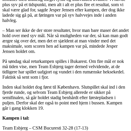
plus syv på et tidspunkt, men alt i alt er plus fire et resultat, som vi
skal være glad for, sagde Jesper Jensen efter kampen, der dog ikke
ladede sig gå på, at føringen var på syv halvvejes inde i anden
halvleg.
– Man ser ikke de der store resultater, hvor man bare maser det andet
hold over med syv mål. Når så muligheden var der, så kan man godt
ærgre sig over det, men det er sjældent at man vinder med det
maksimale, som scoren hen ad kampen var på, mindede Jesper
Jensen holdet om.
På søndag skal returkampen spilles i Bukarest. Om fire mål er nok
må tiden vise, men Team Esbjerg tager derned velvidende, at de
tidligere har spillet uafgjort og vundet i den rumænske heksekedel.
Faktisk så sent som i fjor.
Inden skal holdet dog først til København. Slutspillet skal ind i den
fjerde runde, og selvom Team Esbjerg allerede er sikker på
semifinalen, så går holdet stadig benhårdt efter førstepladsen i
puljen. Derfor skal der også to point med hjem i bussen. Kampen
går i gang klokken 19.
Kampen i tal:
Team Esbjerg – CSM Bucuresti 32-28 (17-13)