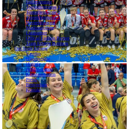
Spillersponsor
Topspillergruppe 1
Topspillergruppe 2
Topspillergruppe 3
Navnesponsorat
Maskotsponsor
Ligapartner
Official Fashion Partner
Team Esbjerg Business
Om Team Esbjerg
Værdier
Hjemmebane
Historie
Administration
Kommunikation
Presse
Bestyrelsen
Kontakt