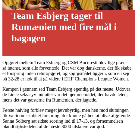
Team Esbjerg tager til
Rumænien med fire mål i
bagagen
30/04 - 2023
Opgøret mellem Team Esbjerg og CSM Bucuresti blev lige præcis
så intenst, som alle forventede. Det var dog danskerne, der fik skabt
et forspring inden returopgøret, og spørgsmålet ligger i, som en sejr
på 32-28 er nok til at gå videre i EHF Champions League Women.
Kampen i gennem sad Team Esbjerg egentlig på det meste. Udover
de første seks-syv minutter var det hjemmeholdet, der havde teten,
mens det var gæsterne fra Rumænien, der jagtede.
Første halvleg forblev meget jævnbyrdig, men hen mod slutningen
fik værterne skabt et forspring, der kunne gå hen at blive afgørende.
Sanna Solberg sat sidste scoring ind til 17-13, og fornemmelsen
blandt størstedelen af de næste 3000 tilskuere var god.