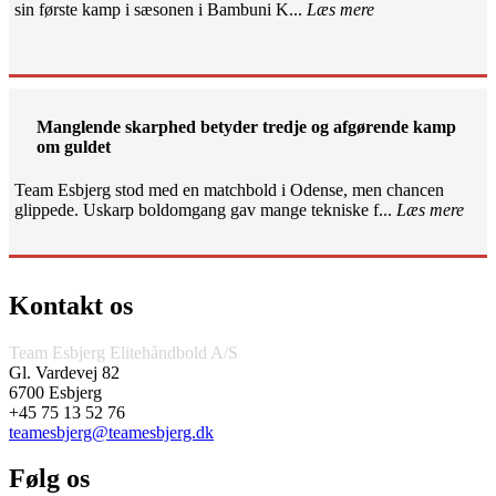
sin første kamp i sæsonen i Bambuni K...
Læs mere
Manglende skarphed betyder tredje og afgørende kamp
om guldet
Team Esbjerg stod med en matchbold i Odense, men chancen
glippede. Uskarp boldomgang gav mange tekniske f...
Læs mere
Kontakt os
Team Esbjerg Elitehåndbold A/S
Gl. Vardevej 82
6700 Esbjerg
+45 75 13 52 76
teamesbjerg@teamesbjerg.dk
Følg os