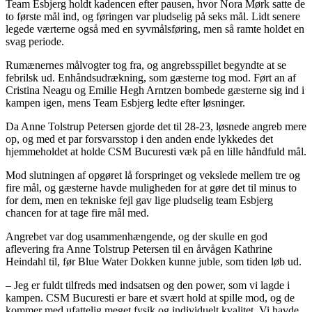
Team Esbjerg holdt kadencen efter pausen, hvor Nora Mørk satte de
to første mål ind, og føringen var pludselig på seks mål. Lidt senere
legede værterne også med en syvmålsføring, men så ramte holdet en
svag periode.
Rumænernes målvogter tog fra, og angrebsspillet begyndte at se
febrilsk ud. Enhåndsudrækning, som gæsterne tog mod. Ført an af
Cristina Neagu og Emilie Hegh Arntzen bombede gæsterne sig ind i
kampen igen, mens Team Esbjerg ledte efter løsninger.
Da Anne Tolstrup Petersen gjorde det til 28-23, løsnede angreb mere
op, og med et par forsvarsstop i den anden ende lykkedes det
hjemmeholdet at holde CSM Bucuresti væk på en lille håndfuld mål.
Mod slutningen af opgøret lå forspringet og vekslede mellem tre og
fire mål, og gæsterne havde muligheden for at gøre det til minus to
for dem, men en tekniske fejl gav lige pludselig team Esbjerg
chancen for at tage fire mål med.
Angrebet var dog usammenhængende, og der skulle en god
aflevering fra Anne Tolstrup Petersen til en årvågen Kathrine
Heindahl til, før Blue Water Dokken kunne juble, som tiden løb ud.
– Jeg er fuldt tilfreds med indsatsen og den power, som vi lagde i
kampen. CSM Bucuresti er bare et svært hold at spille mod, og de
kommer med ufattelig meget fysik og individuelt kvalitet. Vi havde