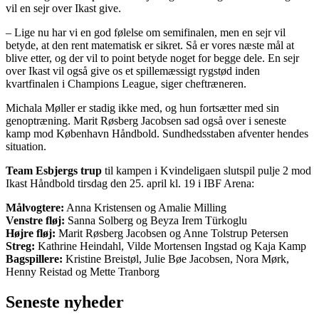
vil en sejr over Ikast give.
– Lige nu har vi en god følelse om semifinalen, men en sejr vil
betyde, at den rent matematisk er sikret. Så er vores næste mål at
blive etter, og der vil to point betyde noget for begge dele. En sejr
over Ikast vil også give os et spillemæssigt rygstød inden
kvartfinalen i Champions League, siger cheftræneren.
Michala Møller er stadig ikke med, og hun fortsætter med sin
genoptræning. Marit Røsberg Jacobsen sad også over i seneste
kamp mod København Håndbold. Sundhedsstaben afventer hendes
situation.
Team Esbjergs trup
til kampen i Kvindeligaen slutspil pulje 2 mod
Ikast Håndbold tirsdag den 25. april kl. 19 i IBF Arena:
Målvogtere:
Anna Kristensen og Amalie Milling
Venstre fløj:
Sanna Solberg og Beyza Irem Türkoglu
Højre fløj:
Marit Røsberg Jacobsen og Anne Tolstrup Petersen
Streg:
Kathrine Heindahl, Vilde Mortensen Ingstad og Kaja Kamp
Bagspillere:
Kristine Breistøl, Julie Bøe Jacobsen, Nora Mørk,
Henny Reistad og Mette Tranborg
Seneste nyheder