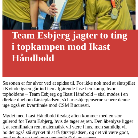
Team Esbjerg jagter to ting
i topkampen mod Ikast
Håndbold
24/04 - 2023
Sæsonen er for alvor ved at spidse til. For ikke nok med at slutspillet
i Kvindeligaen går ind i en afgørende fase i en kamp, hvor
topholdene – Team Esbjerg og Ikast Håndbold – skal mødes i en
direkte duel om førstepladsen, så har esbjergenserne senere denne
uge også en kvartfinale mod CSM Bucuresti.
Mødet med Ikast Håndbold tirsdag aften kommer med en stor
gulerod for Team Esbjerg, hvis de tager sejren. Den åbenlyse ligger
i, at semifinalen rent matematisk vil være i hus, men samtidig vil
holdet også stå styrket til at få førstepladsen, og det vil være godt,
med endnu en topkamp ventende få dage senere.