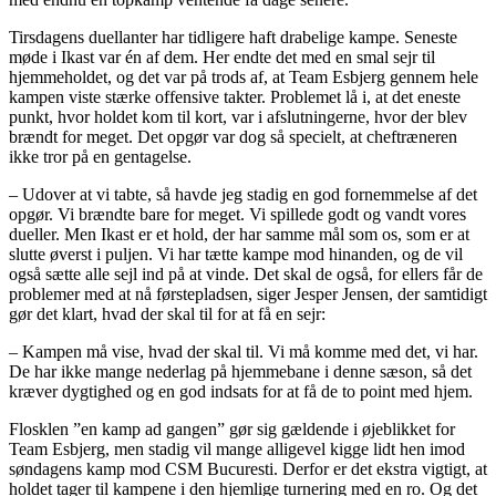
Tirsdagens duellanter har tidligere haft drabelige kampe. Seneste
møde i Ikast var én af dem. Her endte det med en smal sejr til
hjemmeholdet, og det var på trods af, at Team Esbjerg gennem hele
kampen viste stærke offensive takter. Problemet lå i, at det eneste
punkt, hvor holdet kom til kort, var i afslutningerne, hvor der blev
brændt for meget. Det opgør var dog så specielt, at cheftræneren
ikke tror på en gentagelse.
– Udover at vi tabte, så havde jeg stadig en god fornemmelse af det
opgør. Vi brændte bare for meget. Vi spillede godt og vandt vores
dueller. Men Ikast er et hold, der har samme mål som os, som er at
slutte øverst i puljen. Vi har tætte kampe mod hinanden, og de vil
også sætte alle sejl ind på at vinde. Det skal de også, for ellers får de
problemer med at nå førstepladsen, siger Jesper Jensen, der samtidigt
gør det klart, hvad der skal til for at få en sejr:
– Kampen må vise, hvad der skal til. Vi må komme med det, vi har.
De har ikke mange nederlag på hjemmebane i denne sæson, så det
kræver dygtighed og en god indsats for at få de to point med hjem.
Flosklen ”en kamp ad gangen” gør sig gældende i øjeblikket for
Team Esbjerg, men stadig vil mange alligevel kigge lidt hen imod
søndagens kamp mod CSM Bucuresti. Derfor er det ekstra vigtigt, at
holdet tager til kampene i den hjemlige turnering med en ro. Og det