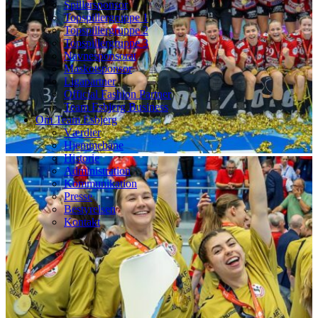
Spillersponsor
Topspillergruppe 1
Topspillergruppe 2
Topspillergruppe 3
Navnesponsorat
Maskotsponsor
Ligapartner
Official Fashion Partner
Team Esbjerg Business
Om Team Esbjerg
Værdier
Hjemmebane
Historie
Administration
Kommunikation
Presse
Bestyrelsen
Kontakt