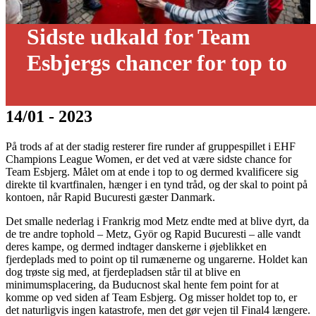
Sidste udkald for Team
Esbjergs chancer for top to
14/01 - 2023
På trods af at der stadig resterer fire runder af gruppespillet i EHF
Champions League Women, er det ved at være sidste chance for
Team Esbjerg. Målet om at ende i top to og dermed kvalificere sig
direkte til kvartfinalen, hænger i en tynd tråd, og der skal to point på
kontoen, når Rapid Bucuresti gæster Danmark.
Det smalle nederlag i Frankrig mod Metz endte med at blive dyrt, da
de tre andre tophold – Metz, Györ og Rapid Bucuresti – alle vandt
deres kampe, og dermed indtager danskerne i øjeblikket en
fjerdeplads med to point op til rumænerne og ungarerne. Holdet kan
dog trøste sig med, at fjerdepladsen står til at blive en
minimumsplacering, da Buducnost skal hente fem point for at
komme op ved siden af Team Esbjerg. Og misser holdet top to, er
det naturligvis ingen katastrofe, men det gør vejen til Final4 længere.