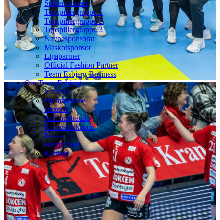
Spillersponsor
Topspillergruppe 1
Topspillergruppe 2
Topspillergruppe 3
Navnesponsorat
Maskotsponsor
Ligapartner
Official Fashion Partner
Team Esbjerg Business
Om Team Esbjerg
Værdier
Hjemmebane
Historie
Administration
Kommunikation
Presse
Bestyrelsen
Kontakt