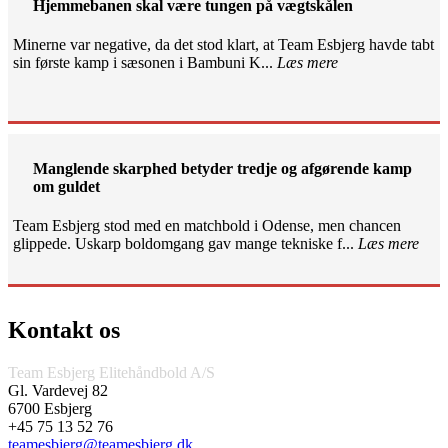
Hjemmebanen skal være tungen på vægtskålen
Minerne var negative, da det stod klart, at Team Esbjerg havde tabt
sin første kamp i sæsonen i Bambuni K...
Læs mere
Manglende skarphed betyder tredje og afgørende kamp
om guldet
Team Esbjerg stod med en matchbold i Odense, men chancen
glippede. Uskarp boldomgang gav mange tekniske f...
Læs mere
Kontakt os
Team Esbjerg Elitehåndbold A/S
Gl. Vardevej 82
6700 Esbjerg
+45 75 13 52 76
teamesbjerg@teamesbjerg.dk