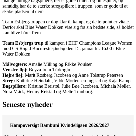
mange hurtige bagspillere, der er gode i duel- og fintespillet, og
samtidig har de to stærke stregspillere i truppen, som er gode til at
skabe pladsen til dem.
Team Esbjerg-truppen er dog klar til kamp, og de to point er vitale.
Derfor skal Blue Water Dokken vise sig fra sin bedste side, så holdet
kan blive båret frem.
Team Esbjergs trup
til kampen i EHF Champions League Women
mod CS Rapid Bucuresti søndag den 15. januar kl. 16.00 i Blue
Water Dokken:
Målvogtere:
Amalie Milling og Rikke Poulsen
Venstre fløj:
Beyza Irem Türkoglu
Højre fløj:
Marit Røsberg Jacobsen og Anne Tolstrup Petersen
Streg:
Kathrine Heindahl, Vilde Mortensen Ingstad og Kaja Kamp
Bagspillere:
Kristine Breistøl, Julie Bøe Jacobsen, Michala Møller,
Nora Mørk, Henny Reistad og Mette Tranborg.
Seneste nyheder
Kampoversigt Bambuni Kvindeligaen 2026/2027