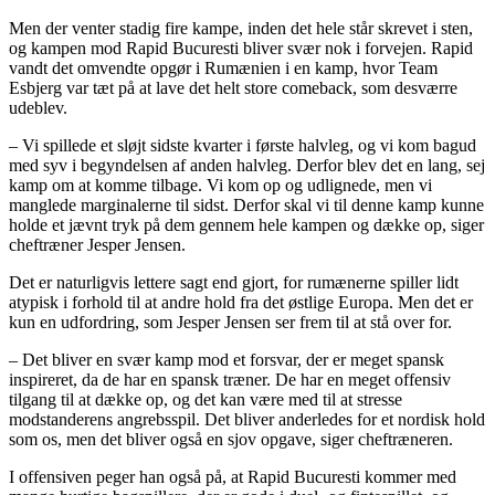
Men der venter stadig fire kampe, inden det hele står skrevet i sten,
og kampen mod Rapid Bucuresti bliver svær nok i forvejen. Rapid
vandt det omvendte opgør i Rumænien i en kamp, hvor Team
Esbjerg var tæt på at lave det helt store comeback, som desværre
udeblev.
– Vi spillede et sløjt sidste kvarter i første halvleg, og vi kom bagud
med syv i begyndelsen af anden halvleg. Derfor blev det en lang, sej
kamp om at komme tilbage. Vi kom op og udlignede, men vi
manglede marginalerne til sidst. Derfor skal vi til denne kamp kunne
holde et jævnt tryk på dem gennem hele kampen og dække op, siger
cheftræner Jesper Jensen.
Det er naturligvis lettere sagt end gjort, for rumænerne spiller lidt
atypisk i forhold til at andre hold fra det østlige Europa. Men det er
kun en udfordring, som Jesper Jensen ser frem til at stå over for.
– Det bliver en svær kamp mod et forsvar, der er meget spansk
inspireret, da de har en spansk træner. De har en meget offensiv
tilgang til at dække op, og det kan være med til at stresse
modstanderens angrebsspil. Det bliver anderledes for et nordisk hold
som os, men det bliver også en sjov opgave, siger cheftræneren.
I offensiven peger han også på, at Rapid Bucuresti kommer med