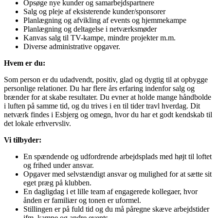
Opsøge nye kunder og samarbejdspartnere
Salg og pleje af eksisterende kunder/sponsorer
Planlægning og afvikling af events og hjemmekampe
Planlægning og deltagelse i netværksmøder
Kanvas salg til TV-kampe, mindre projekter m.m.
Diverse administrative opgaver.
Hvem er du:
Som person er du udadvendt, positiv, glad og dygtig til at opbygge
personlige relationer. Du har flere års erfaring indenfor salg og
brænder for at skabe resultater. Du evner at holde mange håndbolde
i luften på samme tid, og du trives i en til tider travl hverdag. Dit
netværk findes i Esbjerg og omegn, hvor du har et godt kendskab til
det lokale erhvervsliv.
Vi tilbyder:
En spændende og udfordrende arbejdsplads med højt til loftet
og frihed under ansvar.
Opgaver med selvstændigt ansvar og mulighed for at sætte sit
eget præg på klubben.
En dagligdag i et lille team af engagerede kollegaer, hvor
ånden er familiær og tonen er uformel.
Stillingen er på fuld tid og du må påregne skæve arbejdstider
ifm. kampe og andre events.