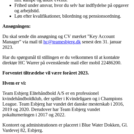
Frihed under ansvar, hvor du selv har indflydelse på opgaver
og arbejdstid.
Løn efter kvalifikationer, bilordning og pensionsordning.
Ansøgningen:
Du skal sende din ansøgning og CV mærket ”Key Account
Manager” via mail til
hc@teamesbjerg.dk
senest den 31. januar
2023.
Har du spørgsmål til stillingen er du velkommen til at kontakte
direktør HC Warrer på ovenstående mail eller mobil 22486200.
Forventet tiltrædelse vil være foråret 2023.
Hvem er vi:
Team Esbjerg Elitehåndbold A/S er en professionel
kvindehåndboldklub, der spiller i Kvindeligaen og i Champions
League. Team Esbjerg har vundet det danske mesterskab i 2016,
2019 og 2020. Derudover har Team Esbjerg vundet
pokalturneringen i 2017 og 2022.
Kontoret og administrationen er placeret i Blue Water Dokken, Gl.
Vardevej 82, Esbjerg.