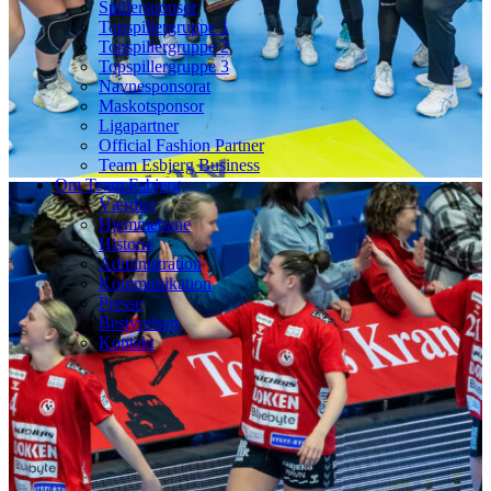
Spillersponsor
Topspillergruppe 1
Topspillergruppe 2
Topspillergruppe 3
Navnesponsorat
Maskotsponsor
Ligapartner
Official Fashion Partner
Team Esbjerg Business
Om Team Esbjerg
Værdier
Hjemmebane
Historie
Administration
Kommunikation
Presse
Bestyrelsen
Kontakt