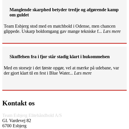
Manglende skarphed betyder tredje og afgørende kamp
om guldet
Team Esbjerg stod med en matchbold i Odense, men chancen
glippede. Uskarp boldomgang gav mange tekniske f...
Læs mere
Skuffelsen fra i fjor står stadig klart i hukommelsen
Med en storsejr i det første opgør, vel at mærke på udebane, var
der gjort klart til en fest i Blue Water...
Læs mere
Kontakt os
Team Esbjerg Elitehåndbold A/S
Gl. Vardevej 82
6700 Esbjerg