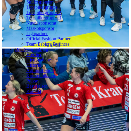
Spillersponsor
Topspillergruppe 1
Topspillergruppe 2
Topspillergruppe 3
Navnesponsorat
Maskotsponsor
Ligapartner
Official Fashion Partner
Team Esbjerg Business
Om Team Esbjerg
Værdier
Hjemmebane
Historie
Administration
Kommunikation
Presse
Bestyrelsen
Kontakt