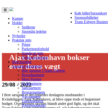
Toggle
Køb billet/Sæsonkort
navigation
Sponsorbilletter
Kampe
Team Esbjerg Busine
Holdet
Spillerne
Sportslig ledelse
Nyheder
Praktisk info
Priser
Parkeringsforhold
Handicap info
Ajax København bokser
Ordensreglement
Merchandise
over deres vægt
Samarbejdspartnere
Bliv sponsor i Team Esbjerg
Hovedpartnere
Maxi Partner
29/08 - 2022
Guldpartnere
Sølvpartnere
Bronzepartnere
I flere sæsoner er det lykkedes tirsdagens modstander i
Vip-partnere
Kvindeligaen, Ajax København, at blive oppe trods et begrænset
Talentpartnere
budget. Overlevelsen skyldes blandt andet god fight, og det skal
Hjertesponsorer
Team Esbjerg være opmærksomme på, når københavnerne tager