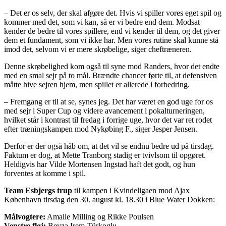
– Det er os selv, der skal afgøre det. Hvis vi spiller vores eget spil og
kommer med det, som vi kan, så er vi bedre end dem. Modsat
kender de bedre til vores spillere, end vi kender til dem, og det giver
dem et fundament, som vi ikke har. Men vores rutine skal kunne stå
imod det, selvom vi er mere skrøbelige, siger cheftræneren.
Denne skrøbelighed kom også til syne mod Randers, hvor det endte
med en smal sejr på to mål. Brændte chancer førte til, at defensiven
måtte hive sejren hjem, men spillet er allerede i forbedring.
– Fremgang er til at se, synes jeg. Det har været en god uge for os
med sejr i Super Cup og videre avancement i pokalturneringen,
hvilket står i kontrast til fredag i forrige uge, hvor det var ret rodet
efter træningskampen mod Nykøbing F., siger Jesper Jensen.
Derfor er der også håb om, at det vil se endnu bedre ud på tirsdag.
Faktum er dog, at Mette Tranborg stadig er tvivlsom til opgøret.
Heldigvis har Vilde Mortensen Ingstad haft det godt, og hun
forventes at komme i spil.
Team Esbjergs trup
til kampen i Kvindeligaen mod Ajax
København tirsdag den 30. august kl. 18.30 i Blue Water Dokken:
Målvogtere:
Amalie Milling og Rikke Poulsen
Venstre fløj:
Beyza Irem Türkoglu