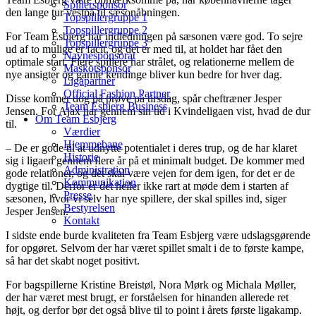
Spillersponsor
den lange tur vestpå til sæsonåbningen.
Topspillergruppe 1
Topspillergruppe 2
For Team Esbjerg har indledningen på sæsonen være god. To sejre
Topspillergruppe 3
ud af to mulige er facit, og det er med til, at holdet har fået den
Navnesponsorat
optimale start. Flere spillere har strålet, og relationerne mellem de
Maskotsponsor
nye ansigter og gamle kendinge bliver kun bedre for hver dag.
Ligapartner
Official Fashion Partner
Disse kommer dog på prøve på tirsdag, spår cheftræner Jesper
Team Esbjerg Business
Jensen. For Ajax har gennem sin tid i Kvindeligaen vist, hvad de dur
Om Team Esbjerg
til.
Værdier
Hjemmebane
– De er gode til at udnytte potentialet i deres trup, og de har klaret
Historie
sig i ligaen gennem flere år på et minimalt budget. De kommer med
Administration
gode relationer, og det skal være vejen for dem igen, for det er de
Kommunikation
dygtige til. Derfor er det heller ikke rart at møde dem i starten af
Presse
sæsonen, hvor vi selv har nye spillere, der skal spilles ind, siger
Bestyrelsen
Jesper Jensen.
Kontakt
I sidste ende burde kvaliteten fra Team Esbjerg være udslagsgørende
for opgøret. Selvom der har været spillet smalt i de to første kampe,
så har det skabt noget positivt.
For bagspillerne Kristine Breistøl, Nora Mørk og Michala Møller,
der har været mest brugt, er forståelsen for hinanden allerede ret
højt, og derfor bør det også blive til to point i årets første ligakamp.