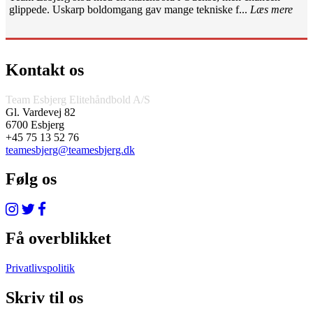
glippede. Uskarp boldomgang gav mange tekniske f...
Læs mere
Kontakt os
Team Esbjerg Elitehåndbold A/S
Gl. Vardevej 82
6700 Esbjerg
+45 75 13 52 76
teamesbjerg@teamesbjerg.dk
Følg os
Få overblikket
Privatlivspolitik
Skriv til os