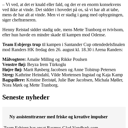
– Vi ved, at det er knald eller fald, og der er en enorm konsekvens
ved ikke at vinde. Det sidder i hovedet på os, så vi har alt at tabe,
mens de har alt at vinde. Men vi er stadig i gang med opbygningen,
siger cheftræneren.
Henny Reistad sidder stadig ude, mens Mette Tranborg er tvivlsom,
efter hun havde en mindre skade til kampen mod Odense.
Team Esbjergs trup
til kampen i Santander Cup ottendedelsfinalen
mod Randers HK fredag den 26. august kl. 18.30 i Arena Randers:
Målvogtere:
Amalie Milling og Rikke Poulsen
Venstre fløj:
Beyza Irem Türkoglu
Højre fløj:
Marit Røsberg Jacobsen og Anne Tolstrup Petersen
Streg:
Kathrine Heindahl, Vilde Mortensen Ingstad og Kaja Kamp
Bagspillere:
Kristine Breistøl, Julie Bøe Jacobsen, Michala Møller,
Nora Mørk og Mette Tranborg.
Seneste nyheder
Ny assistenttræner med friske og kreative impulser
Team Esbjerg har ansat Rasmus Glad Vandbæk som