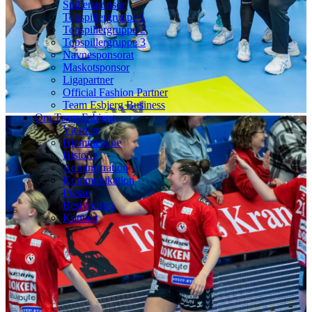
Spillersponsor
Topspillergruppe 1
Topspillergruppe 2
Topspillergruppe 3
Navnesponsorat
Maskotsponsor
Ligapartner
Official Fashion Partner
Team Esbjerg Business
Om Team Esbjerg
Værdier
Hjemmebane
Historie
Administration
Kommunikation
Presse
Bestyrelsen
Kontakt