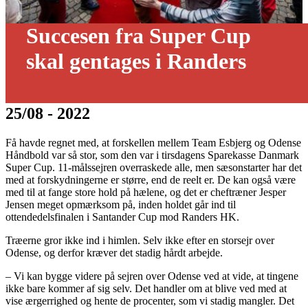
Succesen fra Super Cup
skal gentages i Randers
25/08 - 2022
Få havde regnet med, at forskellen mellem Team Esbjerg og Odense
Håndbold var så stor, som den var i tirsdagens Sparekasse Danmark
Super Cup. 11-målssejren overraskede alle, men sæsonstarter har det
med at forskydningerne er større, end de reelt er. De kan også være
med til at fange store hold på hælene, og det er cheftræner Jesper
Jensen meget opmærksom på, inden holdet går ind til
ottendedelsfinalen i Santander Cup mod Randers HK.
Træerne gror ikke ind i himlen. Selv ikke efter en storsejr over
Odense, og derfor kræver det stadig hårdt arbejde.
– Vi kan bygge videre på sejren over Odense ved at vide, at tingene
ikke bare kommer af sig selv. Det handler om at blive ved med at
vise ærgerrighed og hente de procenter, som vi stadig mangler. Det