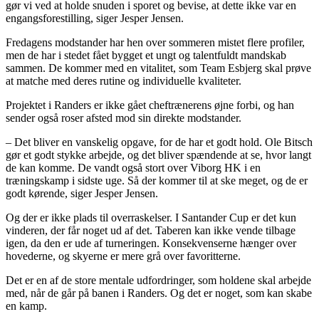
gør vi ved at holde snuden i sporet og bevise, at dette ikke var en
engangsforestilling, siger Jesper Jensen.
Fredagens modstander har hen over sommeren mistet flere profiler,
men de har i stedet fået bygget et ungt og talentfuldt mandskab
sammen. De kommer med en vitalitet, som Team Esbjerg skal prøve
at matche med deres rutine og individuelle kvaliteter.
Projektet i Randers er ikke gået cheftrænerens øjne forbi, og han
sender også roser afsted mod sin direkte modstander.
– Det bliver en vanskelig opgave, for de har et godt hold. Ole Bitsch
gør et godt stykke arbejde, og det bliver spændende at se, hvor langt
de kan komme. De vandt også stort over Viborg HK i en
træningskamp i sidste uge. Så der kommer til at ske meget, og de er
godt kørende, siger Jesper Jensen.
Og der er ikke plads til overraskelser. I Santander Cup er det kun
vinderen, der får noget ud af det. Taberen kan ikke vende tilbage
igen, da den er ude af turneringen. Konsekvenserne hænger over
hovederne, og skyerne er mere grå over favoritterne.
Det er en af de store mentale udfordringer, som holdene skal arbejde
med, når de går på banen i Randers. Og det er noget, som kan skabe
en kamp.