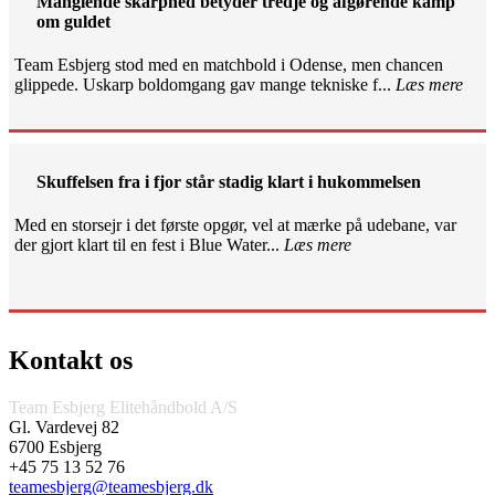
Manglende skarphed betyder tredje og afgørende kamp
om guldet
Team Esbjerg stod med en matchbold i Odense, men chancen
glippede. Uskarp boldomgang gav mange tekniske f...
Læs mere
Skuffelsen fra i fjor står stadig klart i hukommelsen
Med en storsejr i det første opgør, vel at mærke på udebane, var
der gjort klart til en fest i Blue Water...
Læs mere
Kontakt os
Team Esbjerg Elitehåndbold A/S
Gl. Vardevej 82
6700 Esbjerg
+45 75 13 52 76
teamesbjerg@teamesbjerg.dk