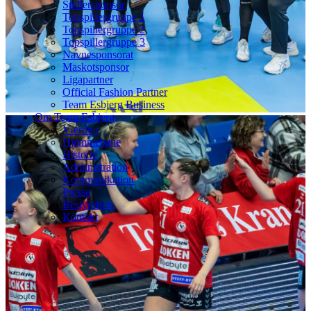
Spillersponsor
Topspillergruppe 1
Topspillergruppe 2
Topspillergruppe 3
Navnesponsorat
Maskotsponsor
Ligapartner
Official Fashion Partner
Team Esbjerg Business
Om Team Esbjerg
Værdier
Hjemmebane
Historie
Administration
Kommunikation
Presse
Bestyrelsen
Kontakt