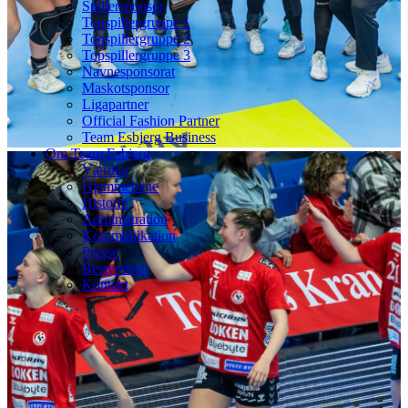
Spillersponsor
Topspillergruppe 1
Topspillergruppe 2
Topspillergruppe 3
Navnesponsorat
Maskotsponsor
Ligapartner
Official Fashion Partner
Team Esbjerg Business
Om Team Esbjerg
Værdier
Hjemmebane
Historie
Administration
Kommunikation
Presse
Bestyrelsen
Kontakt