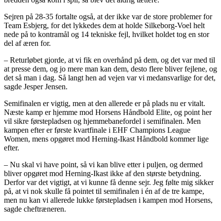
Sejren på 28-35 fortalte også, at der ikke var de store problemer for
Team Esbjerg, for det lykkedes dem at holde Silkeborg-Voel helt
nede på to kontramål og 14 tekniske fejl, hvilket holdet tog en stor
del af æren for.
– Returløbet gjorde, at vi fik en overhånd på dem, og det var med til
at presse dem, og jo mere man kan dem, desto flere bliver fejlene, og
det så man i dag. Så langt hen ad vejen var vi medansvarlige for det,
sagde Jesper Jensen.
Semifinalen er vigtig, men at den allerede er på plads nu er vitalt.
Næste kamp er hjemme mod Horsens Håndbold Elite, og point her
vil sikre førstepladsen og hjemmebanefordel i semifinalen. Men
kampen efter er første kvartfinale i EHF Champions League
Women, mens opgøret mod Herning-Ikast Håndbold kommer lige
efter.
– Nu skal vi have point, så vi kan blive etter i puljen, og dermed
bliver opgøret mod Herning-Ikast ikke af den største betydning.
Derfor var det vigtigt, at vi kunne få denne sejr. Jeg følte mig sikker
på, at vi nok skulle få pointet til semifinalen i én af de tre kampe,
men nu kan vi allerede lukke førstepladsen i kampen mod Horsens,
sagde cheftræneren.