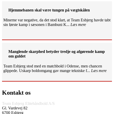
Hjemmebanen skal være tungen på vægtskålen
Minerne var negative, da det stod klart, at Team Esbjerg havde tabt
sin første kamp i sæsonen i Bambuni K...
Læs mere
Manglende skarphed betyder tredje og afgørende kamp
om guldet
Team Esbjerg stod med en matchbold i Odense, men chancen
glippede. Uskarp boldomgang gav mange tekniske f...
Læs mere
Kontakt os
Team Esbjerg Elitehåndbold A/S
Gl. Vardevej 82
6700 Esbjerg