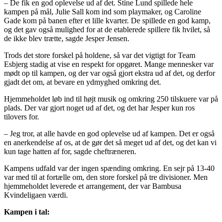
– De fik en god oplevelse ud af det. Stine Lund spillede hele
kampen på mål, Julie Sall kom ind som playmaker, og Caroline
Gade kom på banen efter et lille kvarter. De spillede en god kamp,
og det gav også mulighed for at de etablerede spillere fik hvilet, så
de ikke blev trætte, sagde Jesper Jensen.
Trods det store forskel på holdene, så var det vigtigt for Team
Esbjerg stadig at vise en respekt for opgøret. Mange mennesker var
mødt op til kampen, og der var også gjort ekstra ud af det, og derfor
gjadt det om, at bevare en ydmyghed omkring det.
Hjemmeholdet løb ind til højt musik og omkring 250 tilskuere var på
plads. Der var gjort noget ud af det, og det har Jesper kun ros
tilovers for.
– Jeg tror, at alle havde en god oplevelse ud af kampen. Det er også
en anerkendelse af os, at de gør det så meget ud af det, og det kan vi
kun tage hatten af for, sagde cheftræneren.
Kampens udfald var der ingen spænding omkring. En sejr på 13-40
var med til at fortælle om, den store forskel på tre divisioner. Men
hjemmeholdet leverede et arrangement, der var Bambusa
Kvindeligaen værdi.
Kampen i tal: