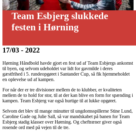
Team Esbjerg slukkede
festen i Hørning
17/03 - 2022
Hørning Håndbold havde gjort en fest ud af Team Esbjergs ankomst
til byen, og selvom udeholdet var lidt for gavmilde i deres
gæstfrihed i 5. rundeopgøret i Santander Cup, så fik hjemmeholdet
en oplevelse ud af kampen.
For når der er tre divisioner mellem de to klubber, er kvaliteten
mellem de to hold for stor, til at der kan blive en form for spænding i
kampen. Team Esbjerg var også hurtige til at lukke opgøret.
Selvom det blev til mange minutter til ungdomsspillerne Stine Lund,
Caroline Gade og Julie Sall, så var mandskabet på banen for Team
Esbjerg stadig klasser over Hørning. Og cheftræner giver også
rosende ord med på vejen til de tre.