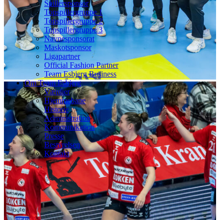
Spillersponsor
Topspillergruppe 1
Topspillergruppe 2
Topspillergruppe 3
Navnesponsorat
Maskotsponsor
Ligapartner
Official Fashion Partner
Team Esbjerg Business
Om Team Esbjerg
Værdier
Hjemmebane
Historie
Administration
Kommunikation
Presse
Bestyrelsen
Kontakt