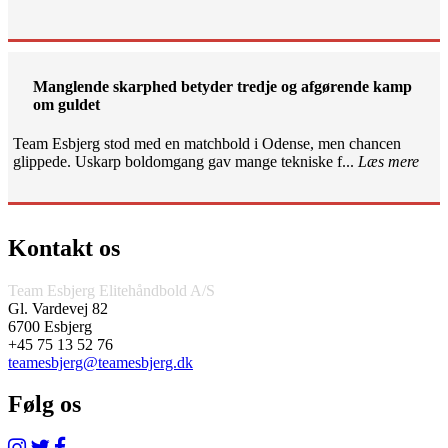
Manglende skarphed betyder tredje og afgørende kamp
om guldet
Team Esbjerg stod med en matchbold i Odense, men chancen
glippede. Uskarp boldomgang gav mange tekniske f...
Læs mere
Kontakt os
Team Esbjerg Elitehåndbold A/S
Gl. Vardevej 82
6700 Esbjerg
+45 75 13 52 76
teamesbjerg@teamesbjerg.dk
Følg os