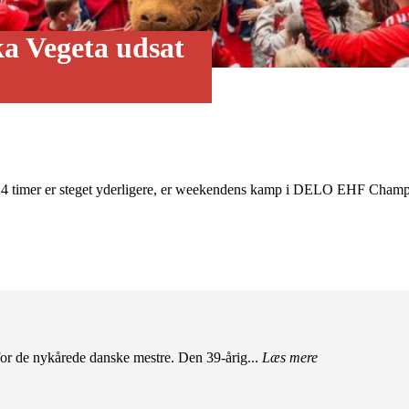
a Vegeta udsat
e 24 timer er steget yderligere, er weekendens kamp i DELO EHF Cham
r de nykårede danske mestre. Den 39-årig...
Læs mere