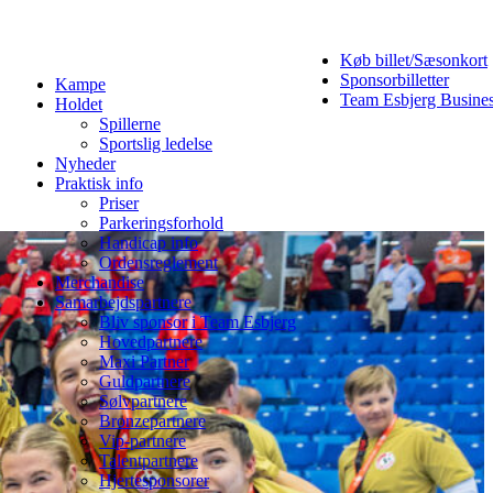
Køb billet/Sæsonkort
Sponsorbilletter
Kampe
Team Esbjerg Busine
Holdet
Spillerne
Sportslig ledelse
Nyheder
Praktisk info
Priser
Parkeringsforhold
Handicap info
Ordensreglement
Merchandise
Samarbejdspartnere
Bliv sponsor i Team Esbjerg
Hovedpartnere
Maxi Partner
Guldpartnere
Sølvpartnere
Bronzepartnere
Vip-partnere
Talentpartnere
Hjertesponsorer