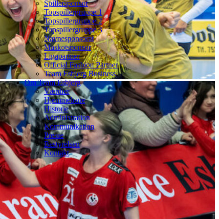
Spillersponsor
Topspillergruppe 1
Topspillergruppe 2
Topspillergruppe 3
Navnesponsorat
Maskotsponsor
Ligapartner
Official Fashion Partner
Team Esbjerg Business
Om Team Esbjerg
Værdier
Hjemmebane
Historie
Administration
Kommunikation
Presse
Bestyrelsen
Kontakt