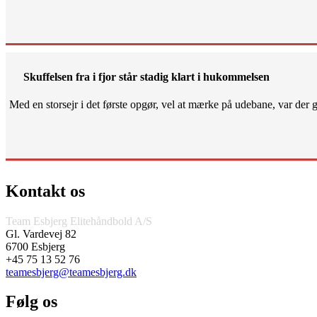
Skuffelsen fra i fjor står stadig klart i hukommelsen
Med en storsejr i det første opgør, vel at mærke på udebane, var der gjo
Kontakt os
Team Esbjerg Elitehåndbold A/S
Gl. Vardevej 82
6700 Esbjerg
+45 75 13 52 76
teamesbjerg@teamesbjerg.dk
Følg os