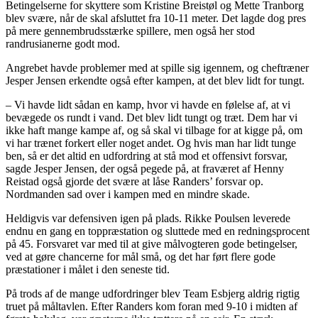
Betingelserne for skyttere som Kristine Breistøl og Mette Tranborg
blev svære, når de skal afsluttet fra 10-11 meter. Det lagde dog pres
på mere gennembrudsstærke spillere, men også her stod
randrusianerne godt mod.
Angrebet havde problemer med at spille sig igennem, og cheftræner
Jesper Jensen erkendte også efter kampen, at det blev lidt for tungt.
– Vi havde lidt sådan en kamp, hvor vi havde en følelse af, at vi
bevægede os rundt i vand. Det blev lidt tungt og træt. Dem har vi
ikke haft mange kampe af, og så skal vi tilbage for at kigge på, om
vi har trænet forkert eller noget andet. Og hvis man har lidt tunge
ben, så er det altid en udfordring at stå mod et offensivt forsvar,
sagde Jesper Jensen, der også pegede på, at fraværet af Henny
Reistad også gjorde det svære at låse Randers’ forsvar op.
Nordmanden sad over i kampen med en mindre skade.
Heldigvis var defensiven igen på plads. Rikke Poulsen leverede
endnu en gang en toppræstation og sluttede med en redningsprocent
på 45. Forsvaret var med til at give målvogteren gode betingelser,
ved at gøre chancerne for mål små, og det har ført flere gode
præstationer i målet i den seneste tid.
På trods af de mange udfordringer blev Team Esbjerg aldrig rigtig
truet på måltavlen. Efter Randers kom foran med 9-10 i midten af