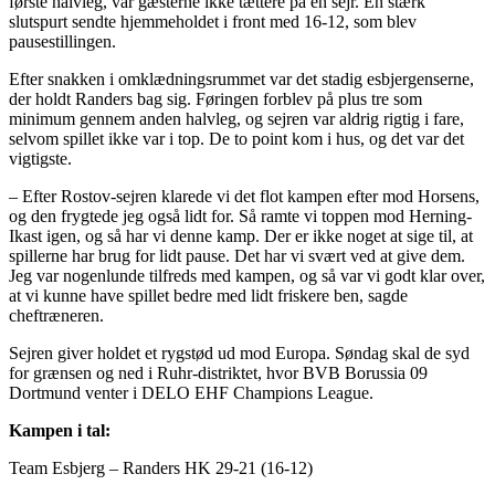
første halvleg, var gæsterne ikke tættere på en sejr. En stærk
slutspurt sendte hjemmeholdet i front med 16-12, som blev
pausestillingen.
Efter snakken i omklædningsrummet var det stadig esbjergenserne,
der holdt Randers bag sig. Føringen forblev på plus tre som
minimum gennem anden halvleg, og sejren var aldrig rigtig i fare,
selvom spillet ikke var i top. De to point kom i hus, og det var det
vigtigste.
– Efter Rostov-sejren klarede vi det flot kampen efter mod Horsens,
og den frygtede jeg også lidt for. Så ramte vi toppen mod Herning-
Ikast igen, og så har vi denne kamp. Der er ikke noget at sige til, at
spillerne har brug for lidt pause. Det har vi svært ved at give dem.
Jeg var nogenlunde tilfreds med kampen, og så var vi godt klar over,
at vi kunne have spillet bedre med lidt friskere ben, sagde
cheftræneren.
Sejren giver holdet et rygstød ud mod Europa. Søndag skal de syd
for grænsen og ned i Ruhr-distriktet, hvor BVB Borussia 09
Dortmund venter i DELO EHF Champions League.
Kampen i tal:
Team Esbjerg – Randers HK 29-21 (16-12)