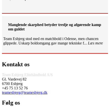
Manglende skarphed betyder tredje og afgørende kamp
om guldet
Team Esbjerg stod med en matchbold i Odense, men chancen
glippede. Uskarp boldomgang gav mange tekniske f...
Læs mere
Kontakt os
Team Esbjerg Elitehåndbold A/S
Gl. Vardevej 82
6700 Esbjerg
+45 75 13 52 76
teamesbjerg@teamesbjerg.dk
Følg os