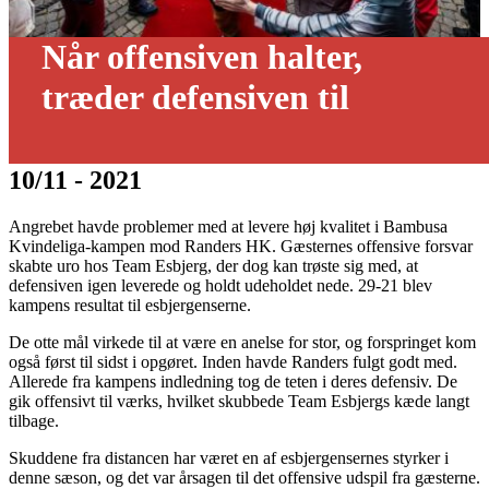
Når offensiven halter,
træder defensiven til
10/11 - 2021
Angrebet havde problemer med at levere høj kvalitet i Bambusa
Kvindeliga-kampen mod Randers HK. Gæsternes offensive forsvar
skabte uro hos Team Esbjerg, der dog kan trøste sig med, at
defensiven igen leverede og holdt udeholdet nede. 29-21 blev
kampens resultat til esbjergenserne.
De otte mål virkede til at være en anelse for stor, og forspringet kom
også først til sidst i opgøret. Inden havde Randers fulgt godt med.
Allerede fra kampens indledning tog de teten i deres defensiv. De
gik offensivt til værks, hvilket skubbede Team Esbjergs kæde langt
tilbage.
Skuddene fra distancen har været en af esbjergensernes styrker i
denne sæson, og det var årsagen til det offensive udspil fra gæsterne.