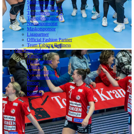
Spillersponsor
Topspillergruppe 1
Topspillergruppe 2
Topspillergruppe 3
Navnesponsorat
Maskotsponsor
Ligapartner
Official Fashion Partner
Team Esbjerg Business
Om Team Esbjerg
Værdier
Hjemmebane
Historie
Administration
Kommunikation
Presse
Bestyrelsen
Kontakt