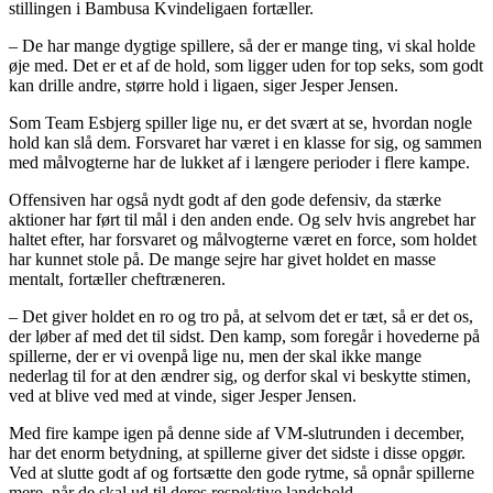
stillingen i Bambusa Kvindeligaen fortæller.
– De har mange dygtige spillere, så der er mange ting, vi skal holde
øje med. Det er et af de hold, som ligger uden for top seks, som godt
kan drille andre, større hold i ligaen, siger Jesper Jensen.
Som Team Esbjerg spiller lige nu, er det svært at se, hvordan nogle
hold kan slå dem. Forsvaret har været i en klasse for sig, og sammen
med målvogterne har de lukket af i længere perioder i flere kampe.
Offensiven har også nydt godt af den gode defensiv, da stærke
aktioner har ført til mål i den anden ende. Og selv hvis angrebet har
haltet efter, har forsvaret og målvogterne været en force, som holdet
har kunnet stole på. De mange sejre har givet holdet en masse
mentalt, fortæller cheftræneren.
– Det giver holdet en ro og tro på, at selvom det er tæt, så er det os,
der løber af med det til sidst. Den kamp, som foregår i hovederne på
spillerne, der er vi ovenpå lige nu, men der skal ikke mange
nederlag til for at den ændrer sig, og derfor skal vi beskytte stimen,
ved at blive ved med at vinde, siger Jesper Jensen.
Med fire kampe igen på denne side af VM-slutrunden i december,
har det enorm betydning, at spillerne giver det sidste i disse opgør.
Ved at slutte godt af og fortsætte den gode rytme, så opnår spillerne
mere, når de skal ud til deres respektive landshold.