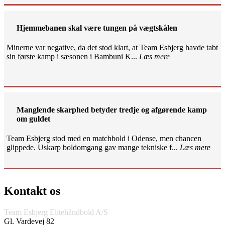
Hjemmebanen skal være tungen på vægtskålen
Minerne var negative, da det stod klart, at Team Esbjerg havde tabt
sin første kamp i sæsonen i Bambuni K...
Læs mere
Manglende skarphed betyder tredje og afgørende kamp
om guldet
Team Esbjerg stod med en matchbold i Odense, men chancen
glippede. Uskarp boldomgang gav mange tekniske f...
Læs mere
Kontakt os
Team Esbjerg Elitehåndbold A/S
Gl. Vardevej 82