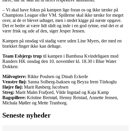
– Vi skal have fokus på kampen lige foran os og ikke tænke på
Champions League eller VM. Spillerne skal ikke tænke for meget
over, at de er blevet udtaget, men i stedet kigge på næste opgave.
Det er bedre at være lidt slidt og inde i en god rytme, end det er at
være frisk og ude af den, siger Jesper Jensen.
Kampen på onsdag vil stadig være uden Line Myers, der med en
brækket finger ikke kan deltage.
Team Esbjergs trup
til kampen i Bambusa Kvindeligaen mod
Randers HK onsdag den 10. november kl. 18.30 i Blue Water
Dokken:
Målvogtere:
Rikke Poulsen og Dinah Eckerle
Venstre fløj:
Sanna Solberg-Isaksen og Beyza Irem Türkoglu
Højre fløj:
Marit Røsberg Jacobsen
Streg:
Marit Malm Frafjord, Vilde Ingstad og Kaja Kamp
Bagspillere:
Kristine Breistøl, Henny Reistad, Annette Jensen,
Michala Møller og Mette Tranborg.
Seneste nyheder