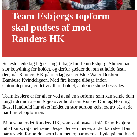
Team Esbjergs topform
skal pudses af mod
Randers HK
09/11 - 2021
Seneste nederlag ligger langt tilbage for Team Esbjerg. Stimen har
stor betydning for holdet, og derfor gælder det om at holde fast i
den, når Randers HK på onsdag gæster Blue Water Dokken i
Bambusa Kvindeligaen. Med fire kampe tilbage inden
slutrundepause, er det vitalt for holdet, at denne stime beskyttes.
Team Esbjerg er for alvor ved at nå en storform, som kan sende dem
langt i denne sæson. Sejre over hold som Rostov-Don og Herning-
Ikast Håndbold har givet holdet en stor portion gejst og tro på, at de
har fundet topformen.
På onsdag er det Randers HK, som skal prøve at slå Team Esbjerg
ud af kurs, og cheftræner Jesper Jensen mener, at det kan ske. Han
har respekt for holdet, som han mener, har mere at byde på end hvad