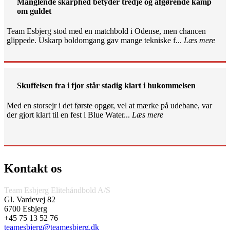
Manglende skarphed betyder tredje og afgørende kamp
om guldet
Team Esbjerg stod med en matchbold i Odense, men chancen
glippede. Uskarp boldomgang gav mange tekniske f...
Læs mere
Skuffelsen fra i fjor står stadig klart i hukommelsen
Med en storsejr i det første opgør, vel at mærke på udebane, var
der gjort klart til en fest i Blue Water...
Læs mere
Kontakt os
Team Esbjerg Elitehåndbold A/S
Gl. Vardevej 82
6700 Esbjerg
+45 75 13 52 76
teamesbjerg@teamesbjerg.dk