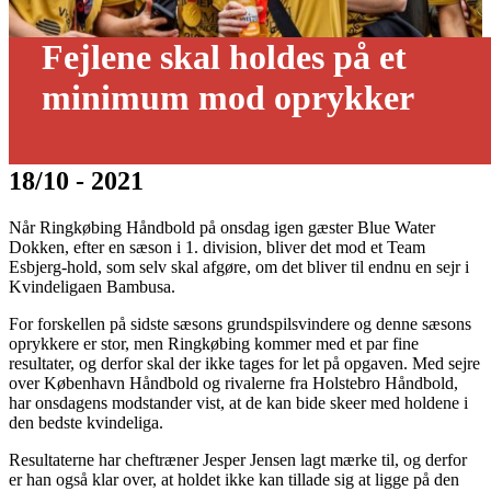
Fejlene skal holdes på et
minimum mod oprykker
18/10 - 2021
Når Ringkøbing Håndbold på onsdag igen gæster Blue Water
Dokken, efter en sæson i 1. division, bliver det mod et Team
Esbjerg-hold, som selv skal afgøre, om det bliver til endnu en sejr i
Kvindeligaen Bambusa.
For forskellen på sidste sæsons grundspilsvindere og denne sæsons
oprykkere er stor, men Ringkøbing kommer med et par fine
resultater, og derfor skal der ikke tages for let på opgaven. Med sejre
over København Håndbold og rivalerne fra Holstebro Håndbold,
har onsdagens modstander vist, at de kan bide skeer med holdene i
den bedste kvindeliga.
Resultaterne har cheftræner Jesper Jensen lagt mærke til, og derfor
er han også klar over, at holdet ikke kan tillade sig at ligge på den