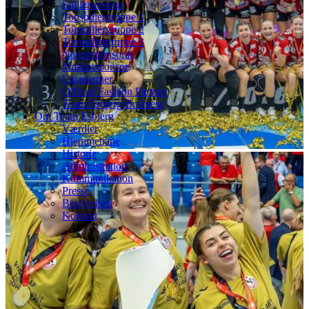
Spillersponsor
Topspillergruppe 1
Topspillergruppe 2
Topspillergruppe 3
Navnesponsorat
Maskotsponsor
Ligapartner
Official Fashion Partner
Team Esbjerg Business
Om Team Esbjerg
Værdier
Hjemmebane
Historie
Administration
Kommunikation
Presse
Bestyrelsen
Kontakt