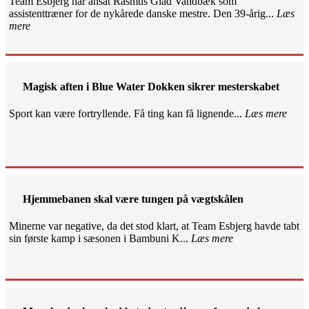
Team Esbjerg har ansat Rasmus Glad Vandbæk som
assistenttræner for de nykårede danske mestre. Den 39-årig...
Læs
mere
Magisk aften i Blue Water Dokken sikrer mesterskabet
Sport kan være fortryllende. Få ting kan få lignende...
Læs mere
Hjemmebanen skal være tungen på vægtskålen
Minerne var negative, da det stod klart, at Team Esbjerg havde tabt
sin første kamp i sæsonen i Bambuni K...
Læs mere