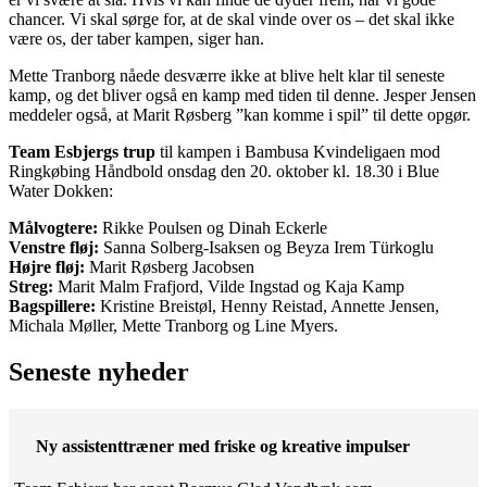
chancer. Vi skal sørge for, at de skal vinde over os – det skal ikke
være os, der taber kampen, siger han.
Mette Tranborg nåede desværre ikke at blive helt klar til seneste
kamp, og det bliver også en kamp med tiden til denne. Jesper Jensen
meddeler også, at Marit Røsberg ”kan komme i spil” til dette opgør.
Team Esbjergs trup
til kampen i Bambusa Kvindeligaen mod
Ringkøbing Håndbold onsdag den 20. oktober kl. 18.30 i Blue
Water Dokken:
Målvogtere:
Rikke Poulsen og Dinah Eckerle
Venstre fløj:
Sanna Solberg-Isaksen og Beyza Irem Türkoglu
Højre fløj:
Marit Røsberg Jacobsen
Streg:
Marit Malm Frafjord, Vilde Ingstad og Kaja Kamp
Bagspillere:
Kristine Breistøl, Henny Reistad, Annette Jensen,
Michala Møller, Mette Tranborg og Line Myers.
Seneste nyheder
Ny assistenttræner med friske og kreative impulser