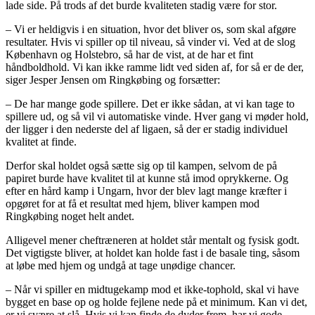
lade side. På trods af det burde kvaliteten stadig være for stor.
– Vi er heldigvis i en situation, hvor det bliver os, som skal afgøre
resultater. Hvis vi spiller op til niveau, så vinder vi. Ved at de slog
København og Holstebro, så har de vist, at de har et fint
håndboldhold. Vi kan ikke ramme lidt ved siden af, for så er de der,
siger Jesper Jensen om Ringkøbing og forsætter:
– De har mange gode spillere. Det er ikke sådan, at vi kan tage to
spillere ud, og så vil vi automatiske vinde. Hver gang vi møder hold,
der ligger i den nederste del af ligaen, så der er stadig individuel
kvalitet at finde.
Derfor skal holdet også sætte sig op til kampen, selvom de på
papiret burde have kvalitet til at kunne stå imod oprykkerne. Og
efter en hård kamp i Ungarn, hvor der blev lagt mange kræfter i
opgøret for at få et resultat med hjem, bliver kampen mod
Ringkøbing noget helt andet.
Alligevel mener cheftræneren at holdet står mentalt og fysisk godt.
Det vigtigste bliver, at holdet kan holde fast i de basale ting, såsom
at løbe med hjem og undgå at tage unødige chancer.
– Når vi spiller en midtugekamp mod et ikke-tophold, skal vi have
bygget en base op og holde fejlene nede på et minimum. Kan vi det,
er vi svære at slå. Hvis vi kan finde de dyder frem, har vi gode