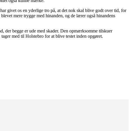
 holdet også kunne mærke.
ivet os en yderlige tro på, at det nok skal blive godt over tid, for
er blevet mere trygge med hinanden, og de lærer også hinandens
tad, der begge er ude med skader. Den opmærksomme tilskuer
ager med til Holstebro for at blive testet inden opgøret.