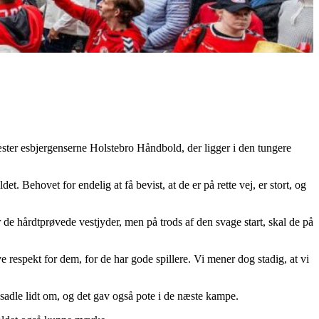
æster esbjergenserne Holstebro Håndbold, der ligger i den tungere
hovet for endelig at få bevist, at de er på rette vej, er stort, og
 de hårdtprøvede vestjyder, men på trods af den svage start, skal de på
ve respekt for dem, for de har gode spillere. Vi mener dog stadig, at vi
 sadle lidt om, og det gav også pote i de næste kampe.