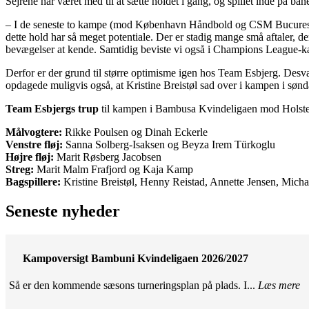
Sejrene har været med til at sætte holdet i gang, og spillet inde på b
– I de seneste to kampe (mod København Håndbold og CSM Bucuresti, re
dette hold har så meget potentiale. Der er stadig mange små aftaler,
bevægelser at kende. Samtidig beviste vi også i Champions League-kampe
Derfor er der grund til større optimisme igen hos Team Esbjerg. De
opdagede muligvis også, at Kristine Breistøl sad over i kampen i sønda
Team Esbjergs trup
til kampen i Bambusa Kvindeligaen mod Holste
Målvogtere:
Rikke Poulsen og Dinah Eckerle
Venstre fløj:
Sanna Solberg-Isaksen og Beyza Irem Türkoglu
Højre fløj:
Marit Røsberg Jacobsen
Streg:
Marit Malm Frafjord og Kaja Kamp
Bagspillere:
Kristine Breistøl, Henny Reistad, Annette Jensen, Mich
Seneste nyheder
Kampoversigt Bambuni Kvindeligaen 2026/2027
Så er den kommende sæsons turneringsplan på plads. I...
Læs mere