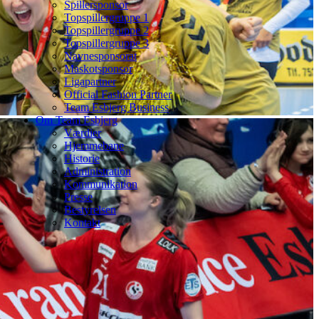
Spillersponsor
Topspillergruppe 1
Topspillergruppe 2
Topspillergruppe 3
Navnesponsorat
Maskotsponsor
Ligapartner
Official Fashion Partner
Team Esbjerg Business
Om Team Esbjerg
Værdier
Hjemmebane
Historie
Administration
Kommunikation
Presse
Bestyrelsen
Kontakt