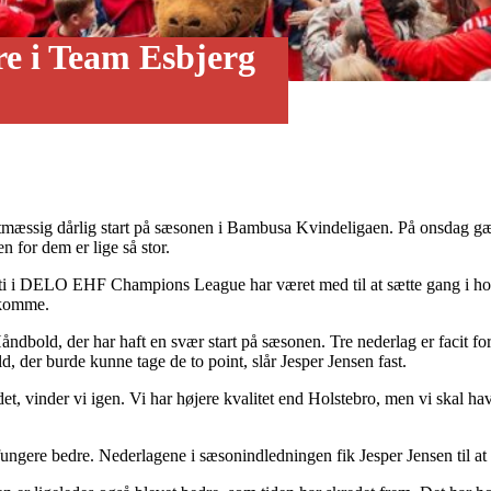
rre i Team Esbjerg
ltatmæssig dårlig start på sæsonen i Bambusa Kvindeligaen. På onsdag g
n for dem er lige så stor.
ELO EHF Champions League har været med til at sætte gang i holdet. Be
t komme.
dbold, der har haft en svær start på sæsonen. Tre nederlag er facit for
der burde kunne tage de to point, slår Jesper Jensen fast.
det, vinder vi igen. Vi har højere kvalitet end Holstebro, men vi skal ha
 fungere bedre. Nederlagene i sæsonindledningen fik Jesper Jensen til at