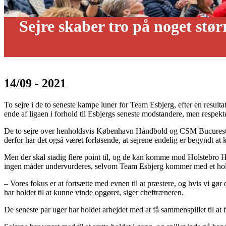
Sejre skaber tro på noget stø
14/09 - 2021
To sejre i de to seneste kampe luner for Team Esbjerg, efter en resu
ende af ligaen i forhold til Esbjergs seneste modstandere, men respekte
De to sejre over henholdsvis København Håndbold og CSM Bucuresti i D
derfor har det også været forløsende, at sejrene endelig er begyndt a
Men der skal stadig flere point til, og de kan komme mod Holstebro Hån
ingen måder undervurderes, selvom Team Esbjerg kommer med et hold, 
– Vores fokus er at fortsætte med evnen til at præstere, og hvis vi gør 
har holdet til at kunne vinde opgøret, siger cheftræneren.
De seneste par uger har holdet arbejdet med at få sammenspillet til at