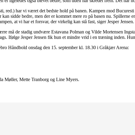
anen er ligeledes også blevet bedre, som tiden har skredet frem. Det har
d.) har vi været det bedste hold på banen. Kampen mod Bucuresti har g
 der kan sidde bedre, men der er kommet mere ro på basen nu. Spillerne 
n, at vi har et forsvar, der virkelig kan stå fast, siger Jesper Jensen.
sværre må de stadig undvære Estavana Polman og Vilde Mortensen Ings
gs. Ifølge Jesper Jensen fik hun et mindre vrid i en træning inden. Hun t
bro Håndbold onsdag den 15. september kl. 18.30 i Gråkjær Arena:
ala Møller, Mette Tranborg og Line Myers.