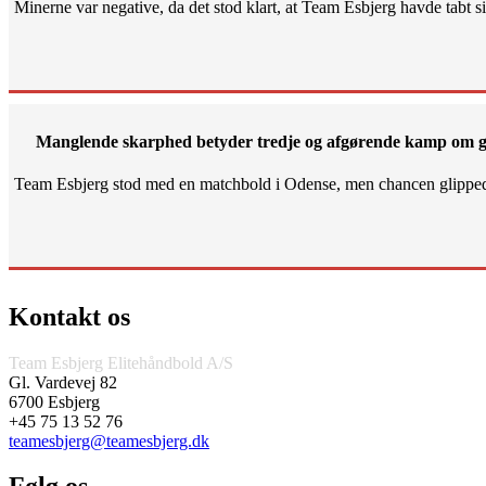
Minerne var negative, da det stod klart, at Team Esbjerg havde tabt 
Manglende skarphed betyder tredje og afgørende kamp om g
Team Esbjerg stod med en matchbold i Odense, men chancen glippe
Kontakt os
Team Esbjerg Elitehåndbold A/S
Gl. Vardevej 82
6700 Esbjerg
+45 75 13 52 76
teamesbjerg@teamesbjerg.dk