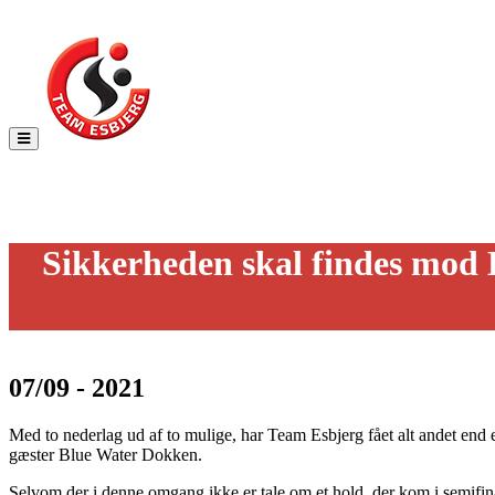
Toggle
navigation
Sikkerheden skal findes mo
07/09 - 2021
Med to nederlag ud af to mulige, har Team Esbjerg fået alt andet e
gæster Blue Water Dokken.
Selvom der i denne omgang ikke er tale om et hold, der kom i semifinale