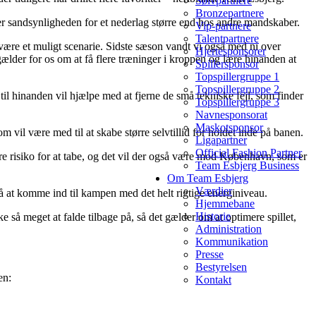
Sølvpartnere
Bronzepartnere
r sandsynligheden for et nederlag større end hos andre mandskaber.
Vip-partnere
Talentpartnere
e være et muligt scenarie. Sidste sæson vandt vi også med ni over
Hjertesponsorer
lder for os om at få flere træninger i kroppen og lære hinanden at
Spillersponsor
Topspillergruppe 1
Topspillergruppe 2
l hinanden vil hjælpe med at fjerne de små tekniske fejl, som finder
Topspillergruppe 3
Navnesponsorat
Maskotsponsor
om vil være med til at skabe større selvtillid for holdet inde på banen.
Ligapartner
Official Fashion Partner
e risiko for at tabe, og det vil der også være mod København, som er
Team Esbjerg Business
Om Team Esbjerg
Værdier
 at komme ind til kampen med det helt rigtige energiniveau.
Hjemmebane
Historie
kke så meget at falde tilbage på, så det gælder om at optimere spillet,
Administration
Kommunikation
Presse
Bestyrelsen
en:
Kontakt