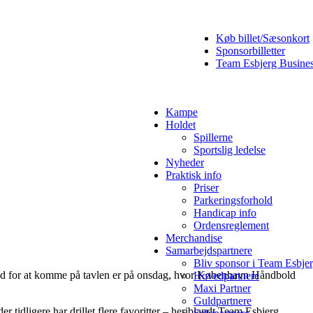
Køb billet/Sæsonkort
Sponsorbilletter
Team Esbjerg Busine
Kampe
Holdet
Spillerne
Sportslig ledelse
Nyheder
Praktisk info
Priser
Parkeringsforhold
Handicap info
Ordensreglement
Merchandise
Samarbejdspartnere
Bliv sponsor i Team Esbje
ghed for at komme på tavlen er på onsdag, hvor København Håndbold
Hovedpartnere
Maxi Partner
Guldpartnere
 tidligere har drillet flere favoritter – heriblandt Team Esbjerg.