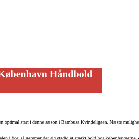
d København Håndbold
nd en optimal start i denne sæson i Bambusa Kvindeligaen. Næste muli
n i fjor, så gemmer der sig stadig et stærkt hold hos københavnerne, der