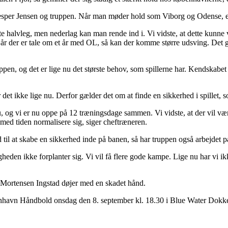
Jesper Jensen og truppen. Når man møder hold som Viborg og Odense, e
rste halvleg, men nederlag kan man rende ind i. Vi vidste, at dette kunn
år der er tale om et år med OL, så kan der komme større udsving. Det gæ
 og det er lige nu det største behov, som spillerne har. Kendskabet ti
 det ikke lige nu. Derfor gælder det om at finde en sikkerhed i spillet, s
og vi er nu oppe på 12 træningsdage sammen. Vi vidste, at der vil vær
t med tiden normalisere sig, siger cheftræneren.
l at skabe en sikkerhed inde på banen, så har truppen også arbejdet på
trygheden ikke forplanter sig. Vi vil få flere gode kampe. Lige nu har vi i
 Mortensen Ingstad døjer med en skadet hånd.
havn Håndbold onsdag den 8. september kl. 18.30 i Blue Water Dokk