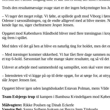
Trods den resultatmæssige svage start er der ingen bekymringer hos 
– Vi tager det meget roligt. Vi følte, at spillede godt mod Viborg i fø
Odense i sæsonåbningen, og de endte alligevel med at blive mestre. N
kende lige nu, siger cheftrænere Jesper Jensen.
Opgøret mod København Håndbold bliver med flere træningpas i kroppen,
sig frem i spillet.
Med tiden vil det gå hen at blive en naturlig ting for holdet, men det er
– Med træninger kommer sikkerhed. Vi har fået flere dage sammen nu, 
et top 6-hold. Sæsonstart har ofte mange skøre resultater, og så vil de
Udover at arbejde med sammenhold og samspillet, som skal være med ti
– Intensiteten vil vi kigge på op til dette opgør, for at sørge for, at u
slår Jesper Jensen fast.
Opgøret bliver igen uden langtidsskadet Estavan Polman, mens Vilde
Team Esbjergs trup
til kampen i Bambusa Kvindeligaen mod Køben
Målvogtere:
Rikke Poulsen og Dinah Eckerle
Venstre fløj:
Sanna Solberg-Isaksen og Beyza Irem Türkoglu