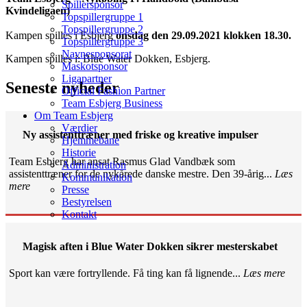
Spillersponsor
Kvindeligaen)
Topspillergruppe 1
Topspillergruppe 2
Kampen spilles i Esbjerg
onsdag den 29.09.2021 klokken 18.30.
Topspillergruppe 3
Navnesponsorat
Kampen spilles i: Blue Water Dokken, Esbjerg.
Maskotsponsor
Ligapartner
Seneste nyheder
Official Fashion Partner
Team Esbjerg Business
Om Team Esbjerg
Værdier
Ny assistenttræner med friske og kreative impulser
Hjemmebane
Historie
Team Esbjerg har ansat Rasmus Glad Vandbæk som
Administration
assistenttræner for de nykårede danske mestre. Den 39-årig...
Læs
Kommunikation
mere
Presse
Bestyrelsen
Kontakt
Magisk aften i Blue Water Dokken sikrer mesterskabet
Sport kan være fortryllende. Få ting kan få lignende...
Læs mere