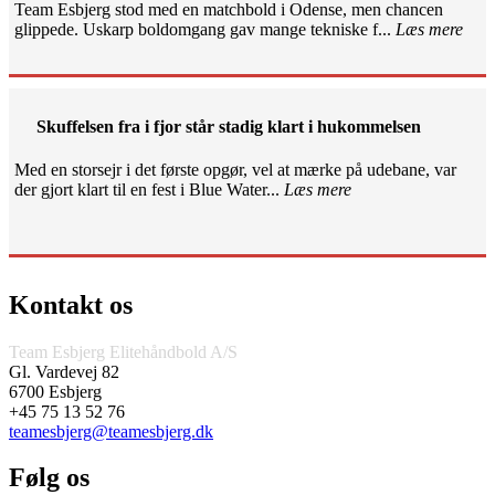
Team Esbjerg stod med en matchbold i Odense, men chancen
glippede. Uskarp boldomgang gav mange tekniske f...
Læs mere
Skuffelsen fra i fjor står stadig klart i hukommelsen
Med en storsejr i det første opgør, vel at mærke på udebane, var
der gjort klart til en fest i Blue Water...
Læs mere
Kontakt os
Team Esbjerg Elitehåndbold A/S
Gl. Vardevej 82
6700 Esbjerg
+45 75 13 52 76
teamesbjerg@teamesbjerg.dk
Følg os