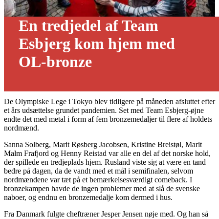
En tredjedel af Team
Esbjerg kom hjem med
OL-bronze
20/08 - 2021
De Olympiske Lege i Tokyo blev tidligere på måneden afsluttet efter
et års udsættelse grundet pandemien. Set med Team Esbjerg-øjne
endte det med metal i form af fem bronzemedaljer til flere af holdets
nordmænd.
Sanna Solberg, Marit Røsberg Jacobsen, Kristine Breistøl, Marit
Malm Frafjord og Henny Reistad var alle en del af det norske hold,
der spillede en tredjeplads hjem. Rusland viste sig at være en tand
bedre på dagen, da de vandt med et mål i semifinalen, selvom
nordmændene var tæt på et bemærkelsesværdigt comeback. I
bronzekampen havde de ingen problemer med at slå de svenske
naboer, og endnu en bronzemedalje kom dermed i hus.
Fra Danmark fulgte cheftræner Jesper Jensen nøje med. Og han så