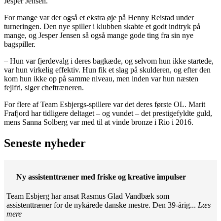
Jesper Jensen.
For mange var der også et ekstra øje på Henny Reistad under
turneringen. Den nye spiller i klubben skabte et godt indtryk på
mange, og Jesper Jensen så også mange gode ting fra sin nye
bagspiller.
– Hun var fjerdevalg i deres bagkæde, og selvom hun ikke startede,
var hun virkelig effektiv. Hun fik et slag på skulderen, og efter den
kom hun ikke op på samme niveau, men inden var hun næsten
fejlfri, siger cheftræneren.
For flere af Team Esbjergs-spillere var det deres første OL. Marit
Frafjord har tidligere deltaget – og vundet – det prestigefyldte guld,
mens Sanna Solberg var med til at vinde bronze i Rio i 2016.
Seneste nyheder
Ny assistenttræner med friske og kreative impulser
Team Esbjerg har ansat Rasmus Glad Vandbæk som
assistenttræner for de nykårede danske mestre. Den 39-årig...
Læs
mere