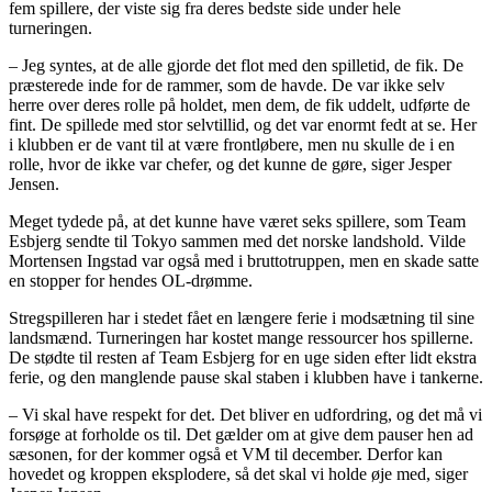
fem spillere, der viste sig fra deres bedste side under hele
turneringen.
– Jeg syntes, at de alle gjorde det flot med den spilletid, de fik. De
præsterede inde for de rammer, som de havde. De var ikke selv
herre over deres rolle på holdet, men dem, de fik uddelt, udførte de
fint. De spillede med stor selvtillid, og det var enormt fedt at se. Her
i klubben er de vant til at være frontløbere, men nu skulle de i en
rolle, hvor de ikke var chefer, og det kunne de gøre, siger Jesper
Jensen.
Meget tydede på, at det kunne have været seks spillere, som Team
Esbjerg sendte til Tokyo sammen med det norske landshold. Vilde
Mortensen Ingstad var også med i bruttotruppen, men en skade satte
en stopper for hendes OL-drømme.
Stregspilleren har i stedet fået en længere ferie i modsætning til sine
landsmænd. Turneringen har kostet mange ressourcer hos spillerne.
De stødte til resten af Team Esbjerg for en uge siden efter lidt ekstra
ferie, og den manglende pause skal staben i klubben have i tankerne.
– Vi skal have respekt for det. Det bliver en udfordring, og det må vi
forsøge at forholde os til. Det gælder om at give dem pauser hen ad
sæsonen, for der kommer også et VM til december. Derfor kan
hovedet og kroppen eksplodere, så det skal vi holde øje med, siger