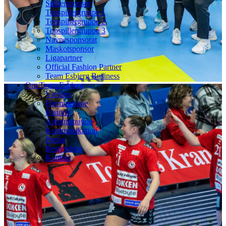
Spillersponsor
Topspillergruppe 1
Topspillergruppe 2
Topspillergruppe 3
Navnesponsorat
Maskotsponsor
Ligapartner
Official Fashion Partner
Team Esbjerg Business
Om Team Esbjerg
Værdier
Hjemmebane
Historie
Administration
Kommunikation
Presse
Bestyrelsen
Kontakt