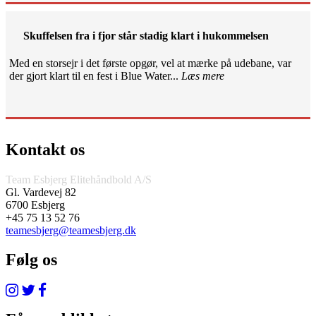
Skuffelsen fra i fjor står stadig klart i hukommelsen
Med en storsejr i det første opgør, vel at mærke på udebane, var
der gjort klart til en fest i Blue Water...
Læs mere
Kontakt os
Team Esbjerg Elitehåndbold A/S
Gl. Vardevej 82
6700 Esbjerg
+45 75 13 52 76
teamesbjerg@teamesbjerg.dk
Følg os