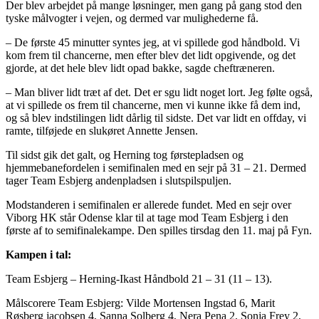
Der blev arbejdet på mange løsninger, men gang på gang stod den
tyske målvogter i vejen, og dermed var mulighederne få.
– De første 45 minutter syntes jeg, at vi spillede god håndbold. Vi
kom frem til chancerne, men efter blev det lidt opgivende, og det
gjorde, at det hele blev lidt opad bakke, sagde cheftræneren.
– Man bliver lidt træt af det. Det er sgu lidt noget lort. Jeg følte også,
at vi spillede os frem til chancerne, men vi kunne ikke få dem ind,
og så blev indstilingen lidt dårlig til sidste. Det var lidt en offday, vi
ramte, tilføjede en slukøret Annette Jensen.
Til sidst gik det galt, og Herning tog førstepladsen og
hjemmebanefordelen i semifinalen med en sejr på 31 – 21. Dermed
tager Team Esbjerg andenpladsen i slutspilspuljen.
Modstanderen i semifinalen er allerede fundet. Med en sejr over
Viborg HK står Odense klar til at tage mod Team Esbjerg i den
første af to semifinalekampe. Den spilles tirsdag den 11. maj på Fyn.
Kampen i tal:
Team Esbjerg – Herning-Ikast Håndbold 21 – 31 (11 – 13).
Målscorere Team Esbjerg: Vilde Mortensen Ingstad 6, Marit
Røsberg jacobsen 4, Sanna Solberg 4, Nera Pena 2, Sonja Frey 2,