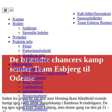
Toggle
Køb billet/Sæsonkort
navigation
Sponsorbilletter
Kampe
Team Esbjerg Busine
Holdet
Spillerne
Sportslig ledelse
Nyheder
Praktisk info
Priser
Parkeringsforhold
Handicap info
De brændte chancers kamp
Ordensreglement
Merchandise
sender Team Esbjerg til
Samarbejdspartnere
Bliv sponsor i Team Esbjerg
Odense
Hovedpartnere
Maxi Partner
01/05 - 2021
Guldpartnere
Sølvpartnere
Bronzepartnere
Sulten for revanche var stor, men Herning-Ikast Håndbold svarede
Vip-partnere
hurtigt igen i den sidste slutspilskamp i Bambusa Kvindeligaen. De
Talentpartnere
tog igen sejren over Team Esbjerg, men denne gang var den på 31 –
Hjertesponsorer
21.