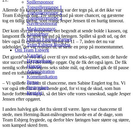
Spillersponsor
Topspillergruppe 1
Allerede fra kampens indledning var der tegn på, at det ikke var
Topspillergruppe 2
Team Esbjergs dag. Tre stolpeskud på store chancer, og gæsterne
Topspillergruppe 3
tog en tidlig føring, som tvang Jesper Jensen til en hurtig timeout.
Navnesponsorat
Maskotsponsor
Der kom styr på tropperne, der begyndt at sende bolde i kassen, og
Ligapartner
langsomt fik de spist sig ind på føringen. Spillet så godt ud, og det
Official Fashion Partner
blev også til esbjergensisk føring på 11 – 7, inden det nu var
Team Esbjerg Business
udeholdet, der var tvunget til, at sætte en prop på momentummet.
Om Team Esbjerg
Værdier
Det gjorde de ved at gå over til syv mod seks-spillet, som de havde
Hjemmebane
stor succes med i det forrige opgør. Og de fik det også igen. De fik
Historie
nemlig scoret halvlegens seks sidste mål, og dermed gik de til pause
Administration
med en tomålsføring.
Kommunikation
Presse
– Vi spillede os frem til chancerne, men Sabine Englert tog fra. Vi
Bestyrelsen
var også med til at gøre hende god, for vi tog de skud, som hun
Kontakt
havde forberedt sig på, så det blev ofte vores vaneskud, sagde Jesper
Jensen efter opgøret.
I anden halvleg gik det fra slemt til værre. Igen var chancerne til
stede, men Herning-Ikast-målvogteren havde en af de dage, som
Team Esbjerg frygtede, og derfor blev føringen bare større og større,
som kamped skred frem.