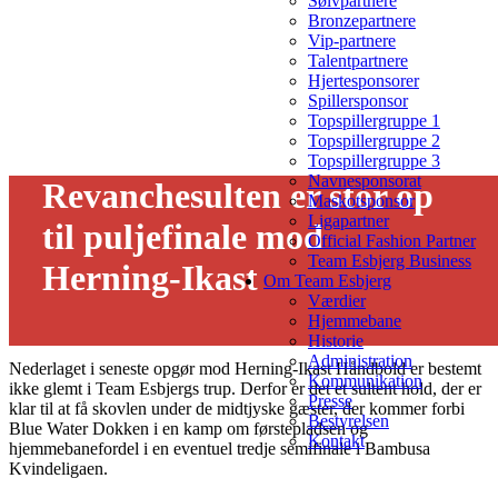
Sølvpartnere
Bronzepartnere
Vip-partnere
Talentpartnere
Hjertesponsorer
Spillersponsor
Topspillergruppe 1
Topspillergruppe 2
Topspillergruppe 3
Navnesponsorat
Revanchesulten er stor op
Maskotsponsor
Ligapartner
til puljefinale mod
Official Fashion Partner
Team Esbjerg Business
Herning-Ikast
Om Team Esbjerg
Værdier
29/04 - 2021
Hjemmebane
Historie
Administration
Nederlaget i seneste opgør mod Herning-Ikast Håndbold er bestemt
Kommunikation
ikke glemt i Team Esbjergs trup. Derfor er det et sultent hold, der er
Presse
klar til at få skovlen under de midtjyske gæster, der kommer forbi
Bestyrelsen
Blue Water Dokken i en kamp om førstepladsen og
Kontakt
hjemmebanefordel i en eventuel tredje semifinale i Bambusa
Kvindeligaen.