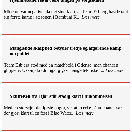
Hjemmebanen skal være tungen på vægtskålen
Minerne var negative, da det stod klart, at Team Esbjerg havde tabt
sin første kamp i sæsonen i Bambuni K...
Læs mere
Manglende skarphed betyder tredje og afgørende kamp
om guldet
Team Esbjerg stod med en matchbold i Odense, men chancen
glippede. Uskarp boldomgang gav mange tekniske f...
Læs mere
Skuffelsen fra i fjor står stadig klart i hukommelsen
Med en storsejr i det første opgør, vel at mærke på udebane, var
der gjort klart til en fest i Blue Water...
Læs mere