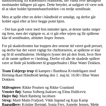
håndsrækning fra København Håndbold, der vandt over lørdagens
modstander tidligere på ugen. Dette betyder, at uafgjort vil være nok
til at sikre holdet hjemmebanefordelen i en tredje semifinale.
Men at spille efter en deler i håndbold er umuligt, og derfor går
holdet også efter at hive begge point hjem.
– Det kan godt være med fem minutter igen, at denne tanke sniger
sig frem, men det vigtigste er, at vi går efter sejren og får spillerne
klar til semifinalen, afslutter Jesper Jensen.
For på skadesfronten har truppen den seneste tid været godt presset,
og derfor har det været vigtigt for cheftræneren, at spillerne er klar
og fit til semifinalerne. Heldigvis lysner det på den front, hvor flere
af de ramte spillere er i bedring. Derfor vil alle de skadede spillere
være at finde på holdkortet til gruppefinalen i Blue Water Dokken.
Team Esbjergs trup
til kampen i Bambusa Kvindeligaen mod
Herning-Ikast Håndbold lørdag den 1. maj kl. 16.00 i Blue Water
Dokken:
Målvogtere:
Rikke Poulsen og Rikke Granlund
Venstre fløj:
Sanna Solberg-Isaksen og Elma Halilcevic
Højre fløj:
Marit Røsberg Jacobsen
Streg:
Marit Malm Frafjord, Vilde Ingstad og Kaja Kamp
Bagspillere:
Kristine Breistøl, Sonja Frey, Annette Jensen, Mette