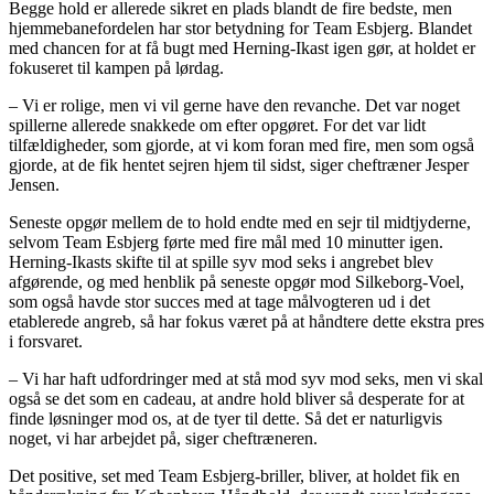
Begge hold er allerede sikret en plads blandt de fire bedste, men
hjemmebanefordelen har stor betydning for Team Esbjerg. Blandet
med chancen for at få bugt med Herning-Ikast igen gør, at holdet er
fokuseret til kampen på lørdag.
– Vi er rolige, men vi vil gerne have den revanche. Det var noget
spillerne allerede snakkede om efter opgøret. For det var lidt
tilfældigheder, som gjorde, at vi kom foran med fire, men som også
gjorde, at de fik hentet sejren hjem til sidst, siger cheftræner Jesper
Jensen.
Seneste opgør mellem de to hold endte med en sejr til midtjyderne,
selvom Team Esbjerg førte med fire mål med 10 minutter igen.
Herning-Ikasts skifte til at spille syv mod seks i angrebet blev
afgørende, og med henblik på seneste opgør mod Silkeborg-Voel,
som også havde stor succes med at tage målvogteren ud i det
etablerede angreb, så har fokus været på at håndtere dette ekstra pres
i forsvaret.
– Vi har haft udfordringer med at stå mod syv mod seks, men vi skal
også se det som en cadeau, at andre hold bliver så desperate for at
finde løsninger mod os, at de tyer til dette. Så det er naturligvis
noget, vi har arbejdet på, siger cheftræneren.
Det positive, set med Team Esbjerg-briller, bliver, at holdet fik en