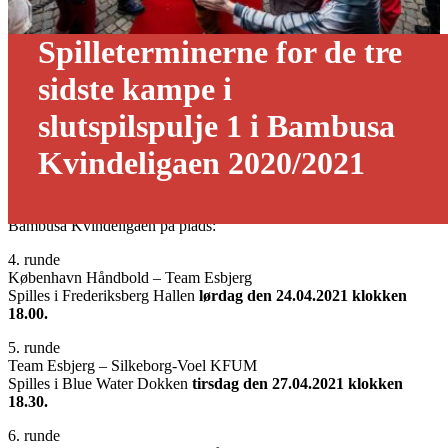
Spilleterminerne for de tre
sidste kampe i
slutspilspulje 1 i Bambusa
Kvindeligaen 2020/2021
08/04 - 2021
Så er spilleterminerne for de tre sidste kampe i slutspilspulje 1 i
Bambusa Kvindeligaen på plads:
4. runde
København Håndbold – Team Esbjerg
Spilles i Frederiksberg Hallen
lørdag den 24.04.2021 klokken
18.00.
5. runde
Team Esbjerg – Silkeborg-Voel KFUM
Spilles i Blue Water Dokken
tirsdag den 27.04.2021 klokken
18.30.
6. runde