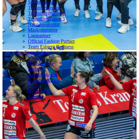
Spillersponsor
Topspillergruppe 1
Topspillergruppe 2
Topspillergruppe 3
Navnesponsorat
Maskotsponsor
Ligapartner
Official Fashion Partner
Team Esbjerg Business
Om Team Esbjerg
Værdier
Hjemmebane
Historie
Administration
Kommunikation
Presse
Bestyrelsen
Kontakt