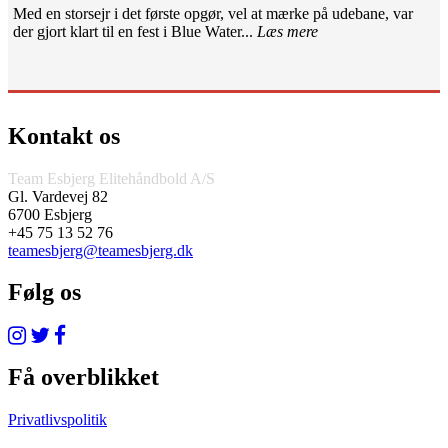
Med en storsejr i det første opgør, vel at mærke på udebane, var
der gjort klart til en fest i Blue Water...
Læs mere
Kontakt os
Team Esbjerg Elitehåndbold A/S
Gl. Vardevej 82
6700 Esbjerg
+45 75 13 52 76
teamesbjerg@teamesbjerg.dk
Følg os
Få overblikket
Privatlivspolitik