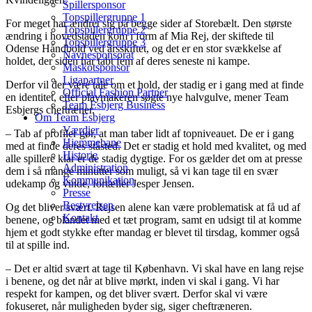
Spillersponsor
Topspillergruppe 1
For meget har ændret sig på begge sider af Storebælt. Den største
Topspillergruppe 2
ændring i hovedstaden kom i form af Mia Rej, der skiftede til
Topspillergruppe 3
Odense Håndbold ved årsskiftet, og det er en stor svækkelse af
Navnesponsorat
holdet, der siden har tabt fem af deres seneste ni kampe.
Maskotsponsor
Ligapartner
Derfor vil der være tale om et hold, der stadig er i gang med at finde
Official Fashion Partner
en identitet, efter playmakeren søgte nye halvgulve, mener Team
Team Esbjerg Business
Esbjergs cheftræner.
Om Team Esbjerg
Værdier
– Tab af profiler gør, at man taber lidt af topniveauet. De er i gang
Hjemmebane
med at finde deres ståsted. Det er stadig et hold med kvalitet, og med
Historie
alle spillere klar er de stadig dygtige. For os gælder det om at presse
Administration
dem i så mange minutter som muligt, så vi kan tage til en svær
Kommunikation
udekamp og vinde, fortæller Jesper Jensen.
Presse
Bestyrelsen
Og det bliver svært. Rejsen alene kan være problematisk at få ud af
Kontakt
benene, og blandet med et tæt program, samt en udsigt til at komme
hjem et godt stykke efter mandag er blevet til tirsdag, kommer også
til at spille ind.
– Det er altid svært at tage til København. Vi skal have en lang rejse
i benene, og det når at blive mørkt, inden vi skal i gang. Vi har
respekt for kampen, og det bliver svært. Derfor skal vi være
fokuseret, når muligheden byder sig, siger cheftræneren.