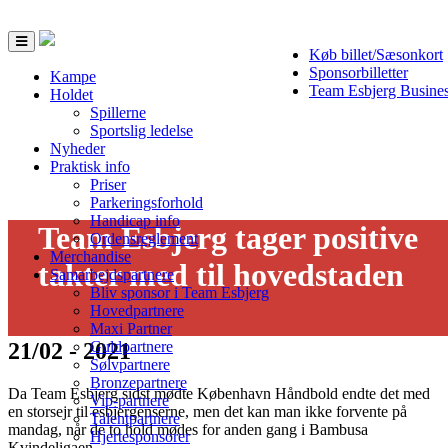
Toggle
Køb billet/Sæsonkort
navigation
Sponsorbilletter
Kampe
Team Esbjerg Busine
Holdet
Spillerne
Sportslig ledelse
Nyheder
Praktisk info
Priser
Parkeringsforhold
Handicap info
Team Esbjerg tager positive
Ordensreglement
Merchandise
takter med til hovedstaden
Samarbejdspartnere
Bliv sponsor i Team Esbjerg
Hovedpartnere
Maxi Partner
21/02 - 2021
Guldpartnere
Sølvpartnere
Bronzepartnere
Da Team Esbjerg sidst mødte København Håndbold endte det med
Vip-partnere
en storsejr til esbjergenserne, men det kan man ikke forvente på
Talentpartnere
mandag, når de to hold mødes for anden gang i Bambusa
Hjertesponsorer
Kvindeligaen.