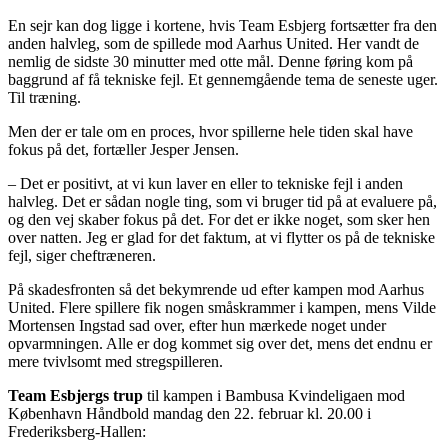
En sejr kan dog ligge i kortene, hvis Team Esbjerg fortsætter fra den
anden halvleg, som de spillede mod Aarhus United. Her vandt de
nemlig de sidste 30 minutter med otte mål. Denne føring kom på
baggrund af få tekniske fejl. Et gennemgående tema de seneste uger.
Til træning.
Men der er tale om en proces, hvor spillerne hele tiden skal have
fokus på det, fortæller Jesper Jensen.
– Det er positivt, at vi kun laver en eller to tekniske fejl i anden
halvleg. Det er sådan nogle ting, som vi bruger tid på at evaluere på,
og den vej skaber fokus på det. For det er ikke noget, som sker hen
over natten. Jeg er glad for det faktum, at vi flytter os på de tekniske
fejl, siger cheftræneren.
På skadesfronten så det bekymrende ud efter kampen mod Aarhus
United. Flere spillere fik nogen småskrammer i kampen, mens Vilde
Mortensen Ingstad sad over, efter hun mærkede noget under
opvarmningen. Alle er dog kommet sig over det, mens det endnu er
mere tvivlsomt med stregspilleren.
Team Esbjergs trup
til kampen i Bambusa Kvindeligaen mod
København Håndbold mandag den 22. februar kl. 20.00 i
Frederiksberg-Hallen: