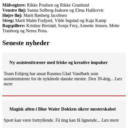
Målvogtere:
Rikke Poulsen og Rikke Granlund
Venstre fløj:
Sanna Solberg-Isaksen og Elma Halilcevic
Højre fløj:
Marit Røsberg Jacobsen
Streg:
Marit Malm Frafjord, Vilde Ingstad og Kaja Kamp
Bagspillere:
Kristine Breistøl, Sonja Frey, Annette Jensen, Mette
Tranborg og Nerea Pena.
Seneste nyheder
Ny assistenttræner med friske og kreative impulser
Team Esbjerg har ansat Rasmus Glad Vandbæk som
assistenttræner for de nykårede danske mestre. Den 39-årig...
Læs
mere
Magisk aften i Blue Water Dokken sikrer mesterskabet
Sport kan være fortryllende. Få ting kan få lignende...
Læs mere