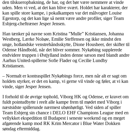
den tilskueropbakning, de har, og det bør være nemmere at vinde
uden. Men vi ved, at det kan blive svært. Holdet har karakterer, der
kan spille store kampe, i pokalkampen var det målvogter Louise
Egestorp, og det kan lige så nemt være andre profiler, siger Team
Esbjerg-cheftræner Jesper Jensen.
Han tænker på navne som Kristina ”Mulle” Kristiansen, Johanna
Westberg, Lærke Nolsøe, Emilie Steffensen og ikke mindst den
unge, hollandske venstrehåndsskytte, Dione Housheer, der skifter til
Odense Håndbold, når det bliver sommer. Nykøbing supplerede
endvidere truppen i Østjylland inden denne sæson med blandt andre
Aarhus United-spillerne Sofie Flader og Cecilie Lundby
Kristiansen.
– Normalt er kontraspillet Nykøbings force, men når alt er sagt om
holdets styrker, er det en kamp, vi gerne vil vinde og føler, at vi kan
vinde, siger Jesper Jensen.
I forhold til de øvrige tophold, Viborg HK og Odense, er kravet om
fuldt pointudbytte i reelt alle kampe frem til mødet med Viborg i
næstsidste spillerunde nærmest ubønhørligt. Ved siden af spiller
Team Esbjerg sin chance i DELO EHF Champions League med en
vellykket ekspedition til Budapest i seneste weekend og en meget
afgørende kamp mod RK Krim Mercator i Blue Water Dokken
søndag eftermiddag.