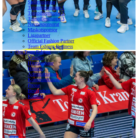
Spillersponsor
Topspillergruppe 1
Topspillergruppe 2
Topspillergruppe 3
Navnesponsorat
Maskotsponsor
Ligapartner
Official Fashion Partner
Team Esbjerg Business
Om Team Esbjerg
Værdier
Hjemmebane
Historie
Administration
Kommunikation
Presse
Bestyrelsen
Kontakt