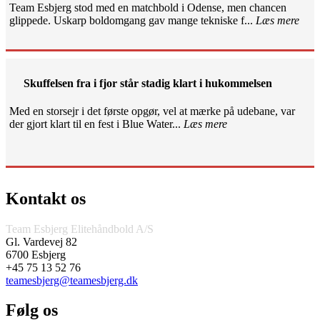
Team Esbjerg stod med en matchbold i Odense, men chancen
glippede. Uskarp boldomgang gav mange tekniske f...
Læs mere
Skuffelsen fra i fjor står stadig klart i hukommelsen
Med en storsejr i det første opgør, vel at mærke på udebane, var
der gjort klart til en fest i Blue Water...
Læs mere
Kontakt os
Team Esbjerg Elitehåndbold A/S
Gl. Vardevej 82
6700 Esbjerg
+45 75 13 52 76
teamesbjerg@teamesbjerg.dk
Følg os