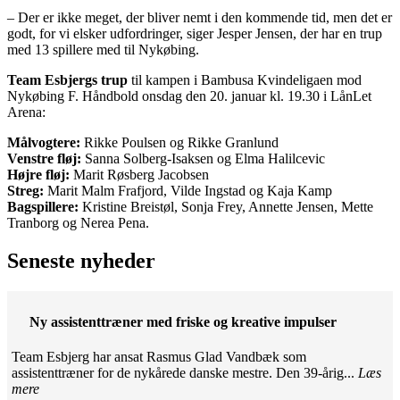
– Der er ikke meget, der bliver nemt i den kommende tid, men det er
godt, for vi elsker udfordringer, siger Jesper Jensen, der har en trup
med 13 spillere med til Nykøbing.
Team Esbjergs trup
til kampen i Bambusa Kvindeligaen mod
Nykøbing F. Håndbold onsdag den 20. januar kl. 19.30 i LånLet
Arena:
Målvogtere:
Rikke Poulsen og Rikke Granlund
Venstre fløj:
Sanna Solberg-Isaksen og Elma Halilcevic
Højre fløj:
Marit Røsberg Jacobsen
Streg:
Marit Malm Frafjord, Vilde Ingstad og Kaja Kamp
Bagspillere:
Kristine Breistøl, Sonja Frey, Annette Jensen, Mette
Tranborg og Nerea Pena.
Seneste nyheder
Ny assistenttræner med friske og kreative impulser
Team Esbjerg har ansat Rasmus Glad Vandbæk som
assistenttræner for de nykårede danske mestre. Den 39-årig...
Læs
mere