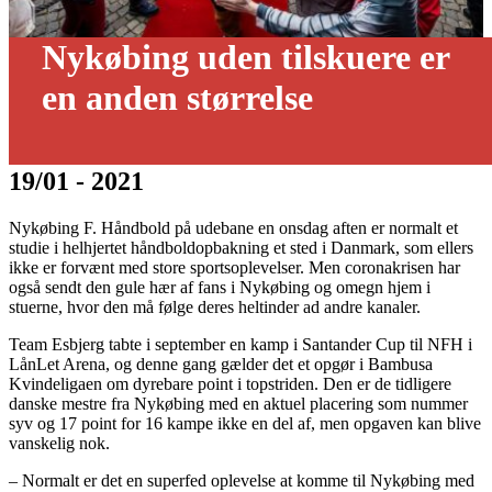
Nykøbing uden tilskuere er
en anden størrelse
19/01 - 2021
Nykøbing F. Håndbold på udebane en onsdag aften er normalt et
studie i helhjertet håndboldopbakning et sted i Danmark, som ellers
ikke er forvænt med store sportsoplevelser. Men coronakrisen har
også sendt den gule hær af fans i Nykøbing og omegn hjem i
stuerne, hvor den må følge deres heltinder ad andre kanaler.
Team Esbjerg tabte i september en kamp i Santander Cup til NFH i
LånLet Arena, og denne gang gælder det et opgør i Bambusa
Kvindeligaen om dyrebare point i topstriden. Den er de tidligere
danske mestre fra Nykøbing med en aktuel placering som nummer
syv og 17 point for 16 kampe ikke en del af, men opgaven kan blive
vanskelig nok.
– Normalt er det en superfed oplevelse at komme til Nykøbing med