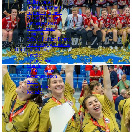
Spillersponsor
Topspillergruppe 1
Topspillergruppe 2
Topspillergruppe 3
Navnesponsorat
Maskotsponsor
Ligapartner
Official Fashion Partner
Team Esbjerg Business
Om Team Esbjerg
Værdier
Hjemmebane
Historie
Administration
Kommunikation
Presse
Bestyrelsen
Kontakt