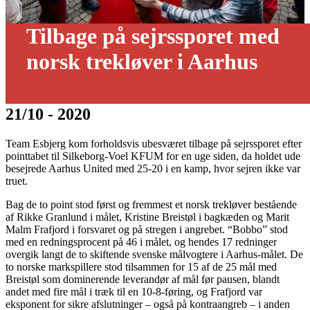
Tilbage på sejrssporet med
norsk trekløver i Aarhus
21/10 - 2020
Team Esbjerg kom forholdsvis ubesværet tilbage på sejrssporet efter
pointtabet til Silkeborg-Voel KFUM for en uge siden, da holdet ude
besejrede Aarhus United med 25-20 i en kamp, hvor sejren ikke var
truet.
Bag de to point stod først og fremmest et norsk trekløver bestående
af Rikke Granlund i målet, Kristine Breistøl i bagkæden og Marit
Malm Frafjord i forsvaret og på stregen i angrebet. “Bobbo” stod
med en redningsprocent på 46 i målet, og hendes 17 redninger
overgik langt de to skiftende svenske målvogtere i Aarhus-målet. De
to norske markspillere stod tilsammen for 15 af de 25 mål med
Breistøl som dominerende leverandør af mål før pausen, blandt
andet med fire mål i træk til en 10-8-føring, og Frafjord var
eksponent for sikre afslutninger – også på kontraangreb – i anden