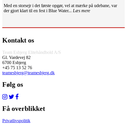
Med en storsejr i det første opgør, vel at mærke på udebane, var
der gjort klart til en fest i Blue Water...
Læs mere
Kontakt os
Team Esbjerg Elitehåndbold A/S
Gl. Vardevej 82
6700 Esbjerg
+45 75 13 52 76
teamesbjerg@teamesbjerg.dk
Følg os
Få overblikket
Privatlivspolitik