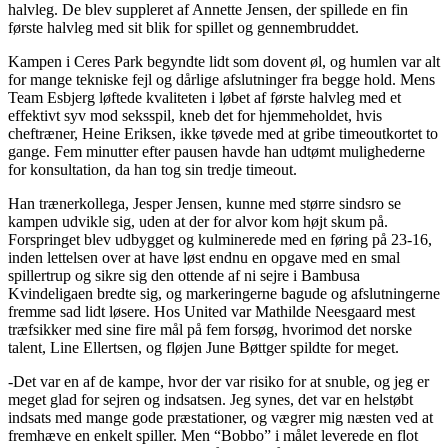
halvleg. De blev suppleret af Annette Jensen, der spillede en fin
første halvleg med sit blik for spillet og gennembruddet.
Kampen i Ceres Park begyndte lidt som dovent øl, og humlen var alt
for mange tekniske fejl og dårlige afslutninger fra begge hold. Mens
Team Esbjerg løftede kvaliteten i løbet af første halvleg med et
effektivt syv mod seksspil, kneb det for hjemmeholdet, hvis
cheftræner, Heine Eriksen, ikke tøvede med at gribe timeoutkortet to
gange. Fem minutter efter pausen havde han udtømt mulighederne
for konsultation, da han tog sin tredje timeout.
Han trænerkollega, Jesper Jensen, kunne med større sindsro se
kampen udvikle sig, uden at der for alvor kom højt skum på.
Forspringet blev udbygget og kulminerede med en føring på 23-16,
inden lettelsen over at have løst endnu en opgave med en smal
spillertrup og sikre sig den ottende af ni sejre i Bambusa
Kvindeligaen bredte sig, og markeringerne bagude og afslutningerne
fremme sad lidt løsere. Hos United var Mathilde Neesgaard mest
træfsikker med sine fire mål på fem forsøg, hvorimod det norske
talent, Line Ellertsen, og fløjen June Bøttger spildte for meget.
-Det var en af de kampe, hvor der var risiko for at snuble, og jeg er
meget glad for sejren og indsatsen. Jeg synes, det var en helstøbt
indsats med mange gode præstationer, og vægrer mig næsten ved at
fremhæve en enkelt spiller. Men “Bobbo” i målet leverede en flot