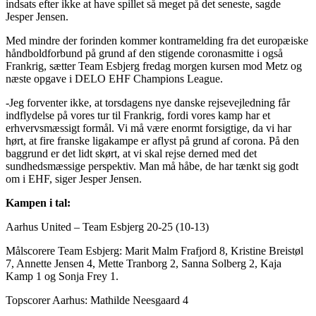
indsats efter ikke at have spillet så meget på det seneste, sagde
Jesper Jensen.
Med mindre der forinden kommer kontramelding fra det europæiske
håndboldforbund på grund af den stigende coronasmitte i også
Frankrig, sætter Team Esbjerg fredag morgen kursen mod Metz og
næste opgave i DELO EHF Champions League.
-Jeg forventer ikke, at torsdagens nye danske rejsevejledning får
indflydelse på vores tur til Frankrig, fordi vores kamp har et
erhvervsmæssigt formål. Vi må være enormt forsigtige, da vi har
hørt, at fire franske ligakampe er aflyst på grund af corona. På den
baggrund er det lidt skørt, at vi skal rejse derned med det
sundhedsmæssige perspektiv. Man må håbe, de har tænkt sig godt
om i EHF, siger Jesper Jensen.
Kampen i tal:
Aarhus United – Team Esbjerg 20-25 (10-13)
Målscorere Team Esbjerg: Marit Malm Frafjord 8, Kristine Breistøl
7, Annette Jensen 4, Mette Tranborg 2, Sanna Solberg 2, Kaja
Kamp 1 og Sonja Frey 1.
Topscorer Aarhus: Mathilde Neesgaard 4