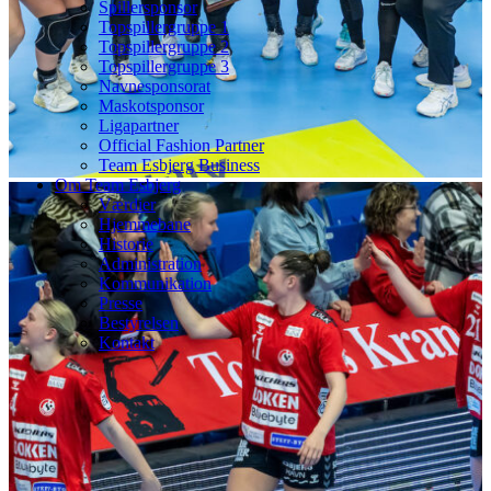
Spillersponsor
Topspillergruppe 1
Topspillergruppe 2
Topspillergruppe 3
Navnesponsorat
Maskotsponsor
Ligapartner
Official Fashion Partner
Team Esbjerg Business
Om Team Esbjerg
Værdier
Hjemmebane
Historie
Administration
Kommunikation
Presse
Bestyrelsen
Kontakt